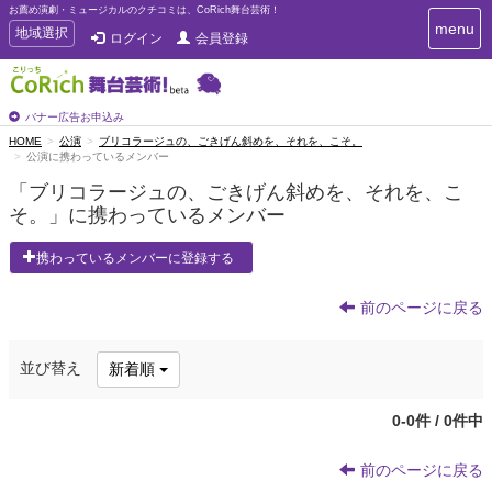
お薦め演劇・ミュージカルのクチコミは、CoRich舞台芸術！
T
menu
T
地域選択
ログイン
会員登録
o
o
g
g
g
g
l
l
バナー広告お申込み
e
e
HOME
公演
ブリコラージュの、ごきげん斜めを、それを、こそ。
n
公演に携わっているメンバー
n
a
a
v
「ブリコラージュの、ごきげん斜めを、それを、こ
i
v
そ。」に携わっているメンバー
g
i
a
g
携わっているメンバーに登録する
t
a
i
t
o
前のページに戻る
n
i
o
n
並び替え
新着順
0-0件 / 0件中
前のページに戻る