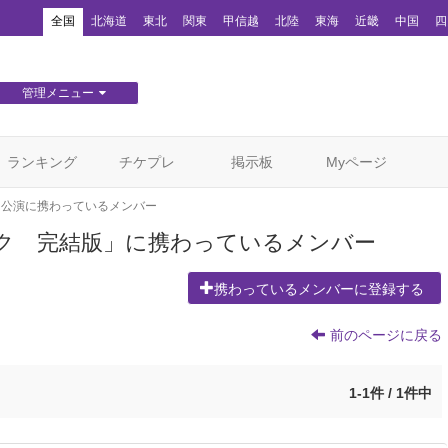
！
全国
北海道
東北
関東
甲信越
北陸
東海
近畿
中国
四
管理メニュー
団体WEBサイト管理
顧客管理
ランキング
チケプレ
掲示板
Myページ
公演に携わっているメンバー
ク 完結版」に携わっているメンバー
携わっているメンバーに登録する
前のページに戻る
1-1件 / 1件中