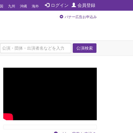
ログイン
会員登録
国
九州
沖縄
海外
バナー広告お申込み
公演検索