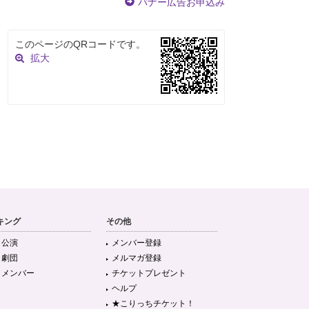
バナー広告お申込み
このページのQRコードです。
拡大
キング
その他
目公演
メンバー登録
目劇団
メルマガ登録
目メンバー
チケットプレゼント
ヘルプ
★こりっちチケット！