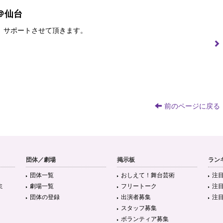
＠仙台
サポートさせて頂きます。
前のページに戻る
団体／劇場
掲示板
ラン
団体一覧
おしえて！舞台芸術
注
ミ
劇場一覧
フリートーク
注
団体の登録
出演者募集
注
スタッフ募集
ボランティア募集