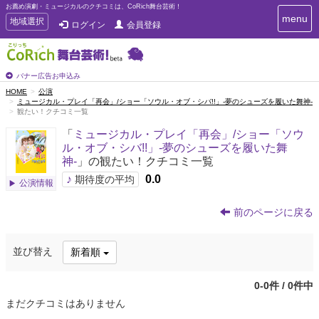
お薦め演劇・ミュージカルのクチコミは、CoRich舞台芸術！
T
menu
T
地域選択
ログイン
会員登録
o
o
g
g
g
g
l
l
バナー広告お申込み
e
e
HOME
公演
n
ミュージカル・プレイ「再会」/ショー「ソウル・オブ・シバ!!」-夢のシューズを履いた舞神-
n
a
観たい！クチコミ一覧
a
v
i
v
「
ミュージカル・プレイ「再会」/ショー「ソウ
g
i
ル・オブ・シバ!!」-夢のシューズを履いた舞
a
g
神-
」の観たい！クチコミ一覧
t
a
i
♪
0.0
期待度の平均
公演情報
t
o
n
i
前のページに戻る
o
n
並び替え
新着順
0-0件 / 0件中
まだクチコミはありません