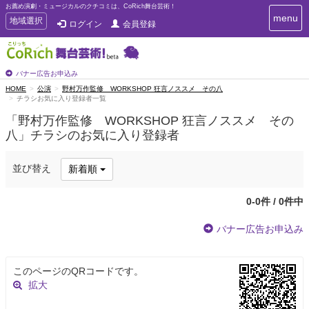
お薦め演劇・ミュージカルのクチコミは、CoRich舞台芸術！
T
menu
T
地域選択
ログイン
会員登録
o
o
g
g
g
g
l
l
バナー広告お申込み
e
e
HOME
公演
野村万作監修 WORKSHOP 狂言ノススメ その八
n
チラシお気に入り登録者一覧
n
a
a
v
「野村万作監修 WORKSHOP 狂言ノススメ その
i
v
八」チラシのお気に入り登録者
g
i
a
g
t
並び替え
新着順
a
i
t
o
n
i
0-0件 / 0件中
o
n
バナー広告お申込み
このページのQRコードです。
拡大