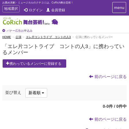
お薦め演劇・ミュージカルのクチコミは、CoRich舞台芸術！
T
menu
T
地域選択
ログイン
会員登録
o
o
g
g
g
g
l
l
バナー広告お申込み
e
e
HOME
公演
エレ片コントライブ コントの人3
公演に携わっているメンバー
n
n
a
「エレ片コントライブ コントの人3」に携わってい
a
v
るメンバー
i
v
g
i
a
携わっているメンバーに登録する
g
t
a
i
t
前のページに戻る
o
n
i
o
並び替え
新着順
n
0-0件 / 0件中
前のページに戻る