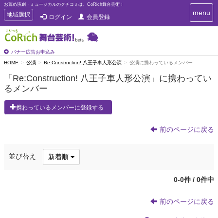
お薦め演劇・ミュージカルのクチコミは、CoRich舞台芸術！
T
menu
T
地域選択
ログイン
会員登録
o
o
g
g
g
g
l
l
バナー広告お申込み
e
e
HOME
公演
Re:Construction! 八王子車人形公演
公演に携わっているメンバー
n
n
a
「Re:Construction! 八王子車人形公演」に携わってい
a
v
るメンバー
i
v
g
i
a
携わっているメンバーに登録する
g
t
a
i
t
前のページに戻る
o
n
i
o
並び替え
新着順
n
0-0件 / 0件中
前のページに戻る