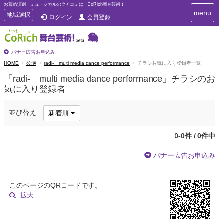
お薦め演劇・ミュージカルのクチコミは、CoRich舞台芸術！
T
menu
T
地域選択
ログイン
会員登録
o
o
g
g
g
g
l
l
バナー広告お申込み
e
e
HOME
公演
radi- multi media dance performance
チラシお気に入り登録者一覧
n
n
a
「radi- multi media dance performance」チラシのお
a
v
気に入り登録者
i
v
g
i
a
g
並び替え
新着順
t
a
i
t
o
0-0件 / 0件中
n
i
o
バナー広告お申込み
n
このページのQRコードです。
拡大