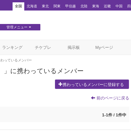
！
全国
北海道
東北
関東
甲信越
北陸
東海
近畿
中国
四
管理メニュー
団体WEBサイト管理
顧客管理
ランキング
チケプレ
掲示板
Myページ
携わっているメンバー
」」に携わっているメンバー
携わっているメンバーに登録する
前のページに戻る
1-1件 / 1件中