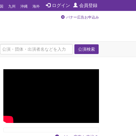
ログイン
会員登録
国
九州
沖縄
海外
バナー広告お申込み
公演検索