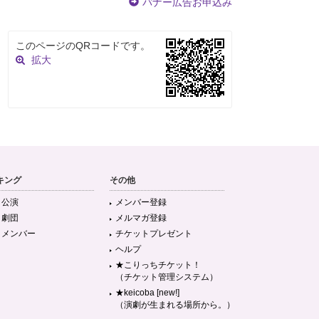
バナー広告お申込み
このページのQRコードです。
拡大
キング
その他
目公演
メンバー登録
目劇団
メルマガ登録
目メンバー
チケットプレゼント
ヘルプ
★こりっちチケット！
（チケット管理システム）
★keicoba [new!]
（演劇が生まれる場所から。）