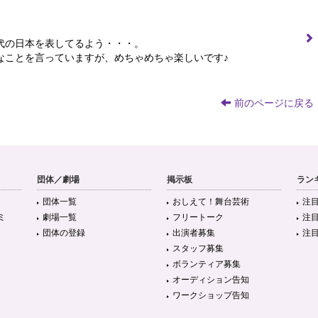
代の日本を表してるよう・・・。
なことを言っていますが、めちゃめちゃ楽しいです♪
前のページに戻る
団体／劇場
掲示板
ラン
団体一覧
おしえて！舞台芸術
注
ミ
劇場一覧
フリートーク
注
団体の登録
出演者募集
注
スタッフ募集
ボランティア募集
オーディション告知
ワークショップ告知