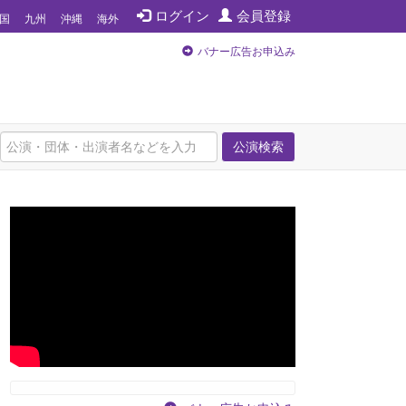
ログイン
会員登録
国
九州
沖縄
海外
バナー広告お申込み
公演検索