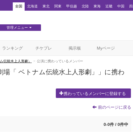
！
全国
北海道
東北
関東
甲信越
北陸
東海
近畿
中国
四
管理メニュー
団体WEBサイト管理
顧客管理
ランキング
チケプレ
掲示板
Myページ
ナム伝統水上人形劇」
公演に携わっているメンバー
劇場「 ベトナム伝統水上人形劇」」に携わ
携わっているメンバーに登録する
前のページに戻る
0-0件 / 0件中