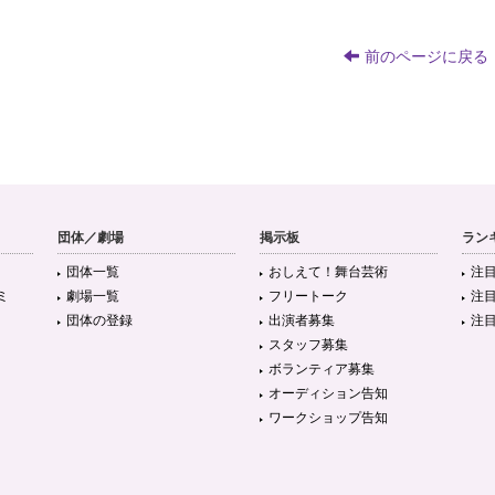
前のページに戻る
団体／劇場
掲示板
ラン
団体一覧
おしえて！舞台芸術
注
ミ
劇場一覧
フリートーク
注
団体の登録
出演者募集
注
スタッフ募集
ボランティア募集
オーディション告知
ワークショップ告知