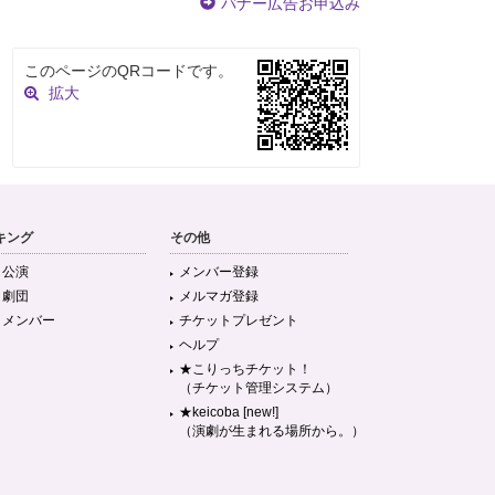
バナー広告お申込み
このページのQRコードです。
拡大
キング
その他
目公演
メンバー登録
目劇団
メルマガ登録
目メンバー
チケットプレゼント
ヘルプ
★こりっちチケット！
（チケット管理システム）
★keicoba [new!]
（演劇が生まれる場所から。）