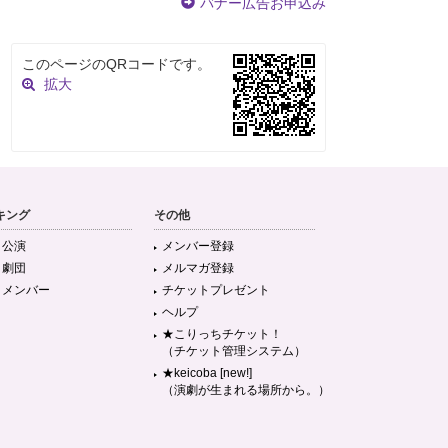
バナー広告お申込み
このページのQRコードです。
拡大
キング
その他
目公演
メンバー登録
目劇団
メルマガ登録
目メンバー
チケットプレゼント
ヘルプ
★こりっちチケット！
（チケット管理システム）
★keicoba [new!]
（演劇が生まれる場所から。）