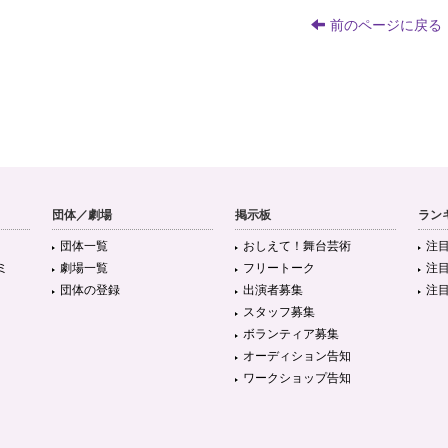
前のページに戻る
団体／劇場
掲示板
ラン
団体一覧
おしえて！舞台芸術
注
ミ
劇場一覧
フリートーク
注
団体の登録
出演者募集
注
スタッフ募集
ボランティア募集
オーディション告知
ワークショップ告知