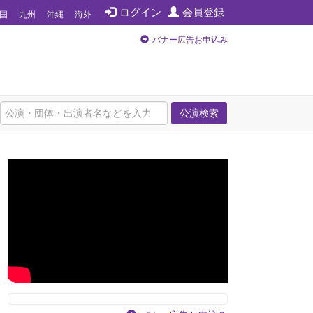
ログイン
会員登録
国
九州
沖縄
海外
バナー広告お申込み
公演検索