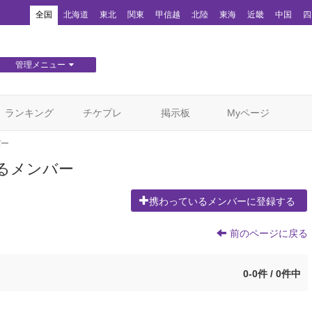
！
全国
北海道
東北
関東
甲信越
北陸
東海
近畿
中国
四
管理メニュー
団体WEBサイト管理
顧客管理
ランキング
チケプレ
掲示板
Myページ
バー
るメンバー
携わっているメンバーに登録する
前のページに戻る
0-0件 / 0件中