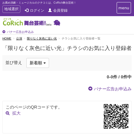
お薦め演劇・ミュージカルのクチコミは、CoRich舞台芸術！
T
menu
T
地域選択
ログイン
会員登録
o
o
g
g
g
g
l
l
バナー広告お申込み
e
e
HOME
公演
限りなく灰色に近い光
チラシお気に入り登録者一覧
n
n
a
「限りなく灰色に近い光」チラシのお気に入り登録者
a
v
i
v
g
i
並び替え
新着順
a
g
t
a
i
0-0件 / 0件中
t
o
n
i
バナー広告お申込み
o
n
このページのQRコードです。
拡大