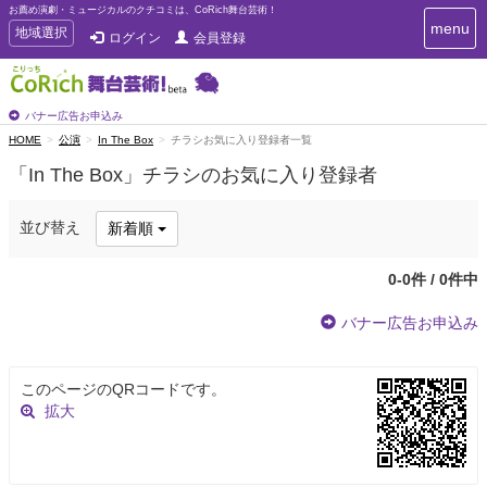
お薦め演劇・ミュージカルのクチコミは、CoRich舞台芸術！
T
menu
T
地域選択
ログイン
会員登録
o
o
g
g
g
g
l
l
バナー広告お申込み
e
e
HOME
公演
In The Box
チラシお気に入り登録者一覧
n
n
a
「In The Box」チラシのお気に入り登録者
a
v
i
v
g
i
並び替え
新着順
a
g
t
a
i
0-0件 / 0件中
t
o
n
i
バナー広告お申込み
o
n
このページのQRコードです。
拡大