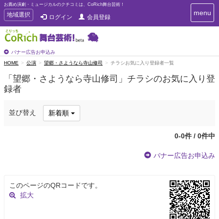
お薦め演劇・ミュージカルのクチコミは、CoRich舞台芸術！
T
menu
T
地域選択
ログイン
会員登録
o
o
g
g
g
g
l
l
バナー広告お申込み
e
e
HOME
公演
望郷・さようなら寺山修司
チラシお気に入り登録者一覧
n
n
a
「望郷・さようなら寺山修司」チラシのお気に入り登
a
v
録者
i
v
g
i
a
g
並び替え
新着順
t
a
i
t
o
0-0件 / 0件中
n
i
o
バナー広告お申込み
n
このページのQRコードです。
拡大