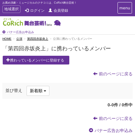
お薦め演劇・ミュージカルのクチコミは、CoRich舞台芸術！
T
menu
T
地域選択
ログイン
会員登録
o
o
g
g
g
g
l
l
バナー広告お申込み
e
e
HOME
公演
第四回赤坂炎上
公演に携わっているメンバー
n
n
a
「第四回赤坂炎上」に携わっているメンバー
a
v
i
v
携わっているメンバーに登録する
g
i
a
g
t
前のページに戻る
a
i
t
o
n
i
並び替え
新着順
o
n
0-0件 / 0件中
前のページに戻る
バナー広告お申込み