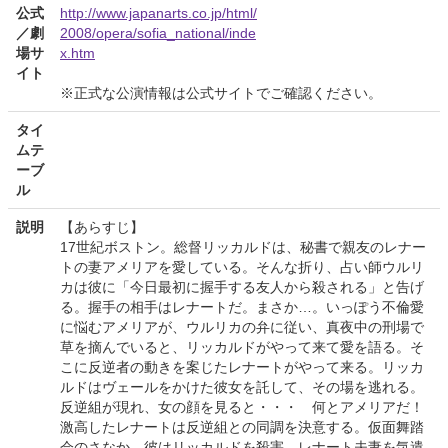
公式
http://www.japanarts.co.jp/html/
／劇
2008/opera/sofia_national/inde
場サ
x.htm
イト
※正式な公演情報は公式サイトでご確認ください。
タイ
ムテ
ーブ
ル
説明
【あらすじ】
17世紀ボストン。総督リッカルドは、秘書で親友のレナー
トの妻アメリアを愛している。そんな折り、占い師ウルリ
カは彼に「今日最初に握手する友人から殺される」と告げ
る。握手の相手はレナートだ。まさか…。いっぽう不倫愛
に悩むアメリアが、ウルリカの弁に従い、真夜中の刑場で
草を摘んでいると、リッカルドがやって来て愛を語る。そ
こに反逆者の動きを案じたレナートがやって来る。リッカ
ルドはヴェールをかけた彼女を託して、その場を逃れる。
反逆組が現れ、女の顔を見ると・・・ 何とアメリアだ！
激高したレナートは反逆組との同調を決意する。仮面舞踏
会のさなか、彼はリッカルドを殺害。レナート夫妻を気遣