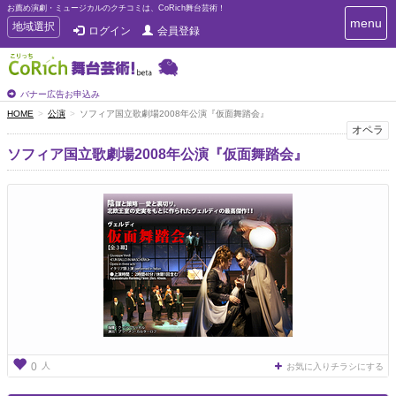
お薦め演劇・ミュージカルのクチコミは、CoRich舞台芸術！
T
menu
T
地域選択
ログイン
会員登録
o
o
g
g
g
g
l
l
バナー広告お申込み
e
e
HOME
公演
ソフィア国立歌劇場2008年公演『仮面舞踏会』
n
n
オペラ
a
a
v
ソフィア国立歌劇場2008年公演『仮面舞踏会』
i
v
g
i
a
g
t
a
i
t
o
n
i
o
n
人
0
お気に入りチラシにする