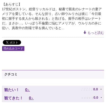
【あらすじ】
17世紀ボストン。総督リッカルドは、秘書で親友のレナートの妻ア
メリアを愛している。そんな折り、占い師ウルリカは彼に「今日最
初に握手する友人から殺される」と告げる。握手の相手はレナート
だ。まさか…。いっぽう不倫愛に悩むアメリアが、ウルリカの弁に
従い、真夜中の刑場で草を摘んでいると...
もっと読む
埋め込みコード
クチコミ
♪
♪
♪
♪
♪
0
0.0
観たい！
人
★
★
★
★
★
0
0.0
観てきた！
人