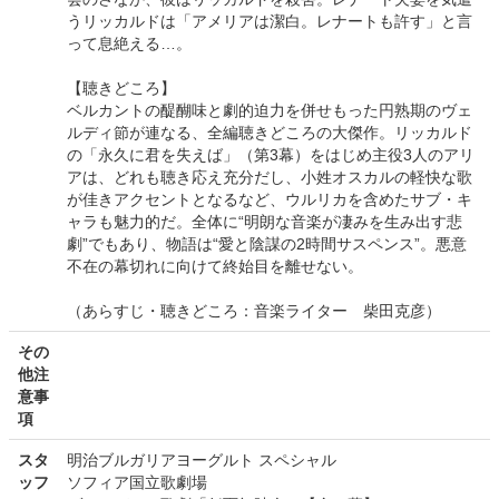
うリッカルドは「アメリアは潔白。レナートも許す」と言
って息絶える…。
【聴きどころ】
ベルカントの醍醐味と劇的迫力を併せもった円熟期のヴェ
ルディ節が連なる、全編聴きどころの大傑作。リッカルド
の「永久に君を失えば」（第3幕）をはじめ主役3人のアリ
アは、どれも聴き応え充分だし、小姓オスカルの軽快な歌
が佳きアクセントとなるなど、ウルリカを含めたサブ・キ
ャラも魅力的だ。全体に“明朗な音楽が凄みを生み出す悲
劇”でもあり、物語は“愛と陰謀の2時間サスペンス”。悪意
不在の幕切れに向けて終始目を離せない。
（あらすじ・聴きどころ：音楽ライター 柴田克彦）
その
他注
意事
項
スタ
明治ブルガリアヨーグルト スペシャル
ッフ
ソフィア国立歌劇場