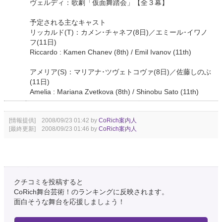
ヴェルディ：歌劇「仮面舞踏会」【全３幕】
予定される主なキャスト
リッカルド(T)：カメン･チャネフ(8日)／エミール･イワノ
フ(11日)
Riccardo : Kamen Chanev (8th) / Emil Ivanov (11th)
アメリア(S)：マリアナ･ツヴェトコヴァ(8日)／佐藤しのぶ
(11日)
Amelia : Mariana Zvetkova (8th) / Shinobu Sato (11th)
[情報提供] 2008/09/23 01:42 by
CoRich案内人
[最終更新] 2008/09/23 01:46 by
CoRich案内人
クチコミを投稿すると
CoRich舞台芸術！のランキングに反映されます。
面白そうな舞台を応援しましょう！