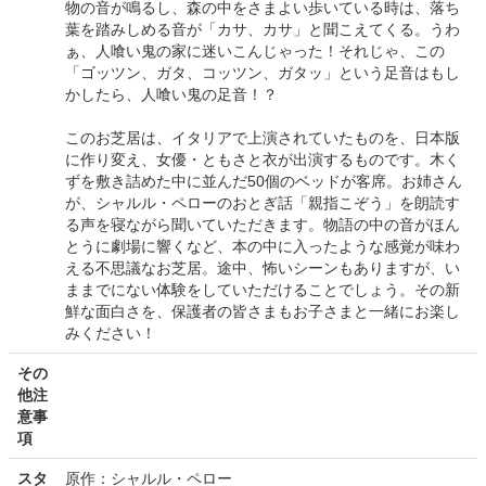
物の音が鳴るし、森の中をさまよい歩いている時は、落ち
葉を踏みしめる音が「カサ、カサ」と聞こえてくる。うわ
ぁ、人喰い鬼の家に迷いこんじゃった！それじゃ、この
「ゴッツン、ガタ、コッツン、ガタッ」という足音はもし
かしたら、人喰い鬼の足音！？
このお芝居は、イタリアで上演されていたものを、日本版
に作り変え、女優・ともさと衣が出演するものです。木く
ずを敷き詰めた中に並んだ50個のベッドが客席。お姉さん
が、シャルル・ペローのおとぎ話「親指こぞう」を朗読す
る声を寝ながら聞いていただきます。物語の中の音がほん
とうに劇場に響くなど、本の中に入ったような感覚が味わ
える不思議なお芝居。途中、怖いシーンもありますが、い
ままでにない体験をしていただけることでしょう。その新
鮮な面白さを、保護者の皆さまもお子さまと一緒にお楽し
みください！
その
他注
意事
項
スタ
原作：シャルル・ペロー