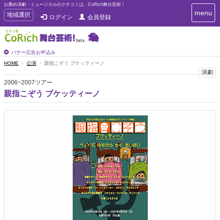
お薦め演劇・ミュージカルのクチコミは、CoRich舞台芸術！
T
menu
T
地域選択
ログイン
会員登録
o
o
g
g
g
g
l
l
バナー広告お申込み
e
e
HOME
公演
親指こぞう ブケッティーノ
n
n
演劇
a
a
v
2006~2007ツアー
i
v
親指こぞう ブケッティーノ
g
i
a
g
t
a
i
t
o
n
i
o
n