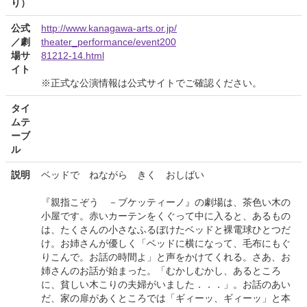
り）
公式
http://www.kanagawa-arts.or.jp/
／劇
theater_performance/event200
場サ
81212-14.html
イト
※正式な公演情報は公式サイトでご確認ください。
タイ
ムテ
ーブ
ル
説明
ベッドで ねながら きく おしばい
『親指こぞう －ブケッティーノ』の劇場は、茶色い木の
小屋です。赤いカーテンをくぐって中に入ると、あるもの
は、たくさんの小さなふるぼけたベッドと裸電球ひとつだ
け。お姉さんが優しく「ベッドに横になって、毛布にもぐ
りこんで。お話の時間よ」と声をかけてくれる。さあ、お
姉さんのお話が始まった。「むかしむかし、あるところ
に、貧しい木こりの夫婦がいました．．．」。お話のあい
だ、家の扉があくところでは「ギィーッ、ギィーッ」と本