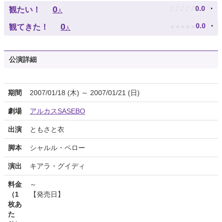
♪
♪
♪
♪
♪
0
0.0
観たい！
人
★
★
★
★
★
0
0.0
観てきた！
人
公演詳細
期間
2007/01/18 (木) ～ 2007/01/21 (日)
劇場
アルカスSASEBO
出演
ともさと衣
脚本
シャルル・ペロー
演出
キアラ・グイディ
料金
～
（1
【発売日】
枚あ
た