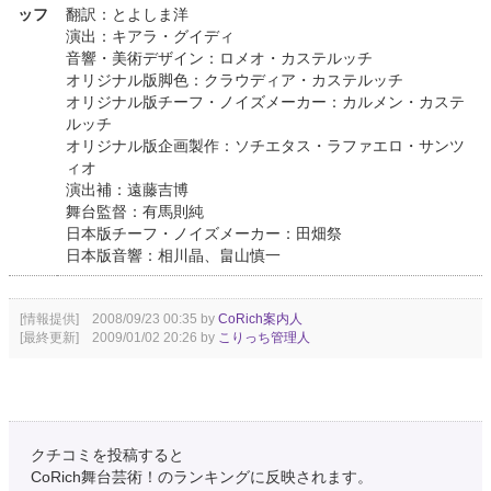
ッフ
翻訳：とよしま洋
演出：キアラ・グイディ
音響・美術デザイン：ロメオ・カステルッチ
オリジナル版脚色：クラウディア・カステルッチ
オリジナル版チーフ・ノイズメーカー：カルメン・カステ
ルッチ
オリジナル版企画製作：ソチエタス・ラファエロ・サンツ
ィオ
演出補：遠藤吉博
舞台監督：有馬則純
日本版チーフ・ノイズメーカー：田畑祭
日本版音響：相川晶、畠山慎一
[情報提供] 2008/09/23 00:35 by
CoRich案内人
[最終更新] 2009/01/02 20:26 by
こりっち管理人
クチコミを投稿すると
CoRich舞台芸術！のランキングに反映されます。