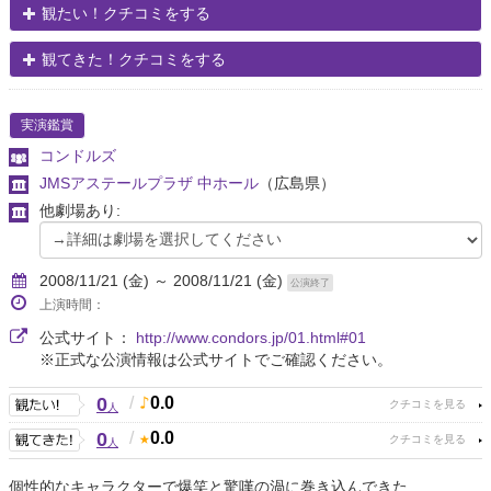
観たい！クチコミをする
観てきた！クチコミをする
実演鑑賞
コンドルズ
JMSアステールプラザ 中ホール
（広島県）
他劇場あり:
2008/11/21 (金) ～ 2008/11/21 (金)
公演終了
上演時間：
公式サイト：
http://www.condors.jp/01.html#01
※正式な公演情報は公式サイトでご確認ください。
0
/
0.0
人
0
/
0.0
人
個性的なキャラクターで爆笑と驚嘆の渦に巻き込んできた