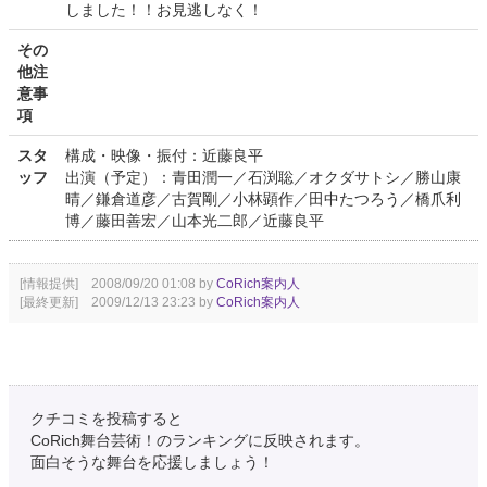
しました！！お見逃しなく！
その
他注
意事
項
スタ
構成・映像・振付：近藤良平
ッフ
出演（予定）：青田潤一／石渕聡／オクダサトシ／勝山康
晴／鎌倉道彦／古賀剛／小林顕作／田中たつろう／橋爪利
博／藤田善宏／山本光二郎／近藤良平
[情報提供] 2008/09/20 01:08 by
CoRich案内人
[最終更新] 2009/12/13 23:23 by
CoRich案内人
クチコミを投稿すると
CoRich舞台芸術！のランキングに反映されます。
面白そうな舞台を応援しましょう！