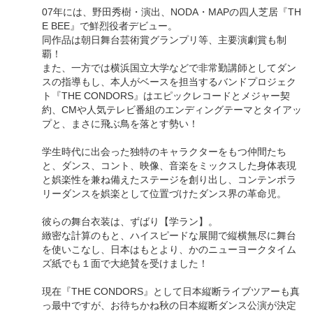
07年には、野田秀樹・演出、NODA・MAPの四人芝居『TH
E BEE』で鮮烈役者デビュー。
同作品は朝日舞台芸術賞グランプリ等、主要演劇賞も制
覇！
また、一方では横浜国立大学などで非常勤講師としてダン
スの指導もし、本人がベースを担当するバンドプロジェク
ト『THE CONDORS』はエピックレコードとメジャー契
約、CMや人気テレビ番組のエンディングテーマとタイアッ
プと、まさに飛ぶ鳥を落とす勢い！
学生時代に出会った独特のキャラクターをもつ仲間たち
と、ダンス、コント、映像、音楽をミックスした身体表現
と娯楽性を兼ね備えたステージを創り出し、コンテンポラ
リーダンスを娯楽として位置づけたダンス界の革命児。
彼らの舞台衣装は、ずばり【学ラン】。
緻密な計算のもと、ハイスピードな展開で縦横無尽に舞台
を使いこなし、日本はもとより、かのニューヨークタイム
ズ紙でも１面で大絶賛を受けました！
現在『THE CONDORS』として日本縦断ライブツアーも真
っ最中ですが、お待ちかね秋の日本縦断ダンス公演が決定