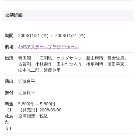
公演詳細
期間
2008/11/21 (金) ～ 2008/11/21 (金)
劇場
JMSアステールプラザ 中ホール
出演
青田潤一、石渕聡、オクダサトシ、勝山康晴、鎌倉道彦、
古賀剛、小林顕作、田中たつろう、橋爪利博、藤田善宏、
山本光二郎、近藤良平
演出
近藤良平
振付
近藤良平
料金
5,800円 ～ 5,800円
（1
【発売日】2008/09/06
枚あ
全席指定・税込
た
り）