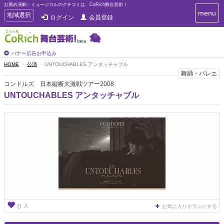
お薦め演劇・ミュージカルのクチコミは、CoRich舞台芸術！
T
menu
T
地域選択
ログイン
会員登録
o
o
g
g
g
g
l
l
バナー広告お申込み
e
e
HOME
公演
UNTOUCHABLES アンタッチャブル
n
n
舞踊・バレエ
a
a
v
コンドルズ 日本縦断大激戦ツアー2008
i
v
UNTOUCHABLES アンタッチャブル
g
i
a
g
t
a
i
t
o
n
i
o
n
人
0
お気に入りチラシにする