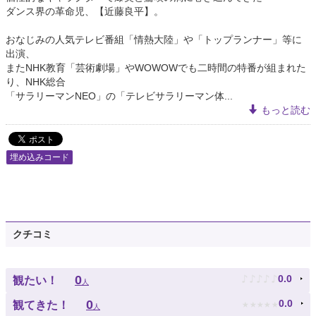
ダンス界の革命児、【近藤良平】。
おなじみの人気テレビ番組「情熱大陸」や「トップランナー」等に
出演、
またNHK教育「芸術劇場」やWOWOWでも二時間の特番が組まれた
り、NHK総合
「サラリーマンNEO」の「テレビサラリーマン体...
もっと読む
埋め込みコード
クチコミ
♪
♪
♪
♪
♪
0
0.0
観たい！
人
★
★
★
★
★
0
0.0
観てきた！
人