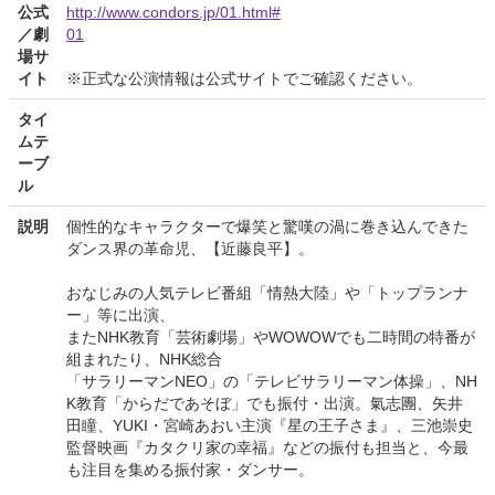
公式
http://www.condors.jp/01.html#
／劇
01
場サ
イト
※正式な公演情報は公式サイトでご確認ください。
タイ
ムテ
ーブ
ル
説明
個性的なキャラクターで爆笑と驚嘆の渦に巻き込んできた
ダンス界の革命児、【近藤良平】。
おなじみの人気テレビ番組「情熱大陸」や「トップランナ
ー」等に出演、
またNHK教育「芸術劇場」やWOWOWでも二時間の特番が
組まれたり、NHK総合
「サラリーマンNEO」の「テレビサラリーマン体操」、NH
K教育「からだであそぼ」でも振付・出演。氣志團、矢井
田瞳、YUKI・宮崎あおい主演『星の王子さま』、三池崇史
監督映画『カタクリ家の幸福』などの振付も担当と、今最
も注目を集める振付家・ダンサー。