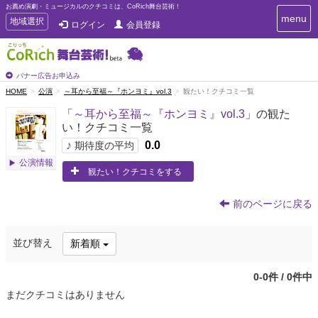
お薦め演劇・ミュージカルのクチコミは、CoRich舞台芸術！
T
menu
T
地域選択
ログイン
会員登録
o
o
g
g
g
g
l
l
バナー広告お申込み
e
e
HOME
公演
～耳から至福～『ホンヨミ』vol.3
観たい！クチコミ一覧
n
n
a
「
～耳から至福～『ホンヨミ』vol.3
」の観た
a
v
い！クチコミ一覧
i
v
g
♪
0.0
i
期待度の平均
a
g
公演情報
t
観たい！クチコミをする
a
i
t
o
n
i
前のページに戻る
o
n
並び替え
新着順
0-0件 / 0件中
まだクチコミはありません