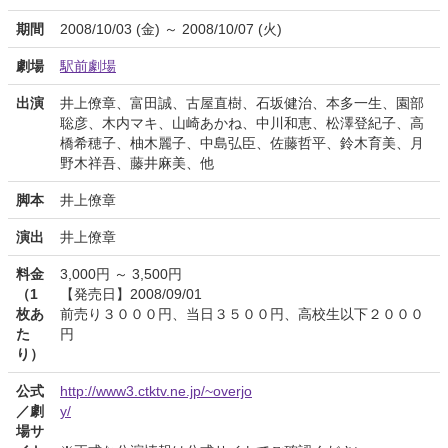
期間
2008/10/03 (金) ～ 2008/10/07 (火)
劇場
駅前劇場
出演
井上僚章、富田誠、古屋直樹、石坂健治、本多一生、園部
聡彦、木内マキ、山崎あかね、中川和恵、松澤登紀子、高
橋希穂子、柚木麗子、中島弘臣、佐藤哲平、鈴木育美、月
野木祥吾、藤井麻美、他
脚本
井上僚章
演出
井上僚章
料金
3,000円 ～ 3,500円
（1
【発売日】2008/09/01
枚あ
前売り３０００円、当日３５００円、高校生以下２０００
た
円
り）
公式
http://www3.ctktv.ne.jp/~overjo
／劇
y/
場サ