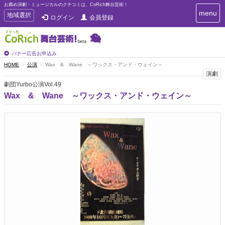
お薦め演劇・ミュージカルのクチコミは、CoRich舞台芸術！
T
menu
T
地域選択
ログイン
会員登録
o
o
g
g
g
g
l
l
バナー広告お申込み
e
e
HOME
公演
Wax & Wane ～ワックス・アンド・ウェイン～
n
n
演劇
a
a
v
劇団Yurbo公演Vol.49
i
v
Wax & Wane ～ワックス・アンド・ウェイン～
g
i
a
g
t
a
i
t
o
n
i
o
n