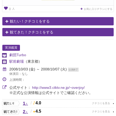
人
0
お気に入りチラシにする
観たい！クチコミをする
観てきた！クチコミをする
実演鑑賞
劇団Turbo
駅前劇場
（東京都）
2008/10/03 (金) ～ 2008/10/07 (火)
公演終了
休演日：なし
上演時間：
公式サイト：
http://www3.ctktv.ne.jp/~overjoy/
※正式な公演情報は公式サイトでご確認ください。
1
/
4.0
人
2
/
4.5
人