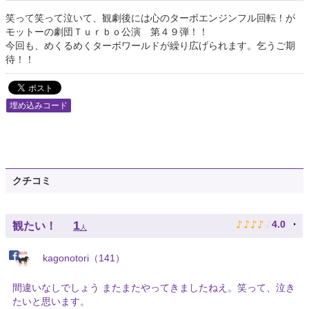
笑って笑って泣いて、観劇後には心のターボエンジンフル回転！が
モットーの劇団Ｔｕｒｂｏ公演 第４９弾！！
今回も、めくるめくターボワールドが繰り広げられます。乞うご期
待！！
埋め込みコード
クチコミ
♪
♪
♪
♪
♪
1
4.0
観たい！
人
kagonotori（141）
間違いなしでしょう またまたやってきましたねえ。笑って、泣き
たいと思います。