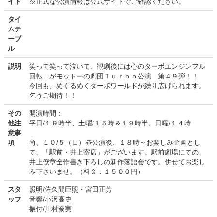
イト
※正式な公演情報は公式サイトでご確認ください。
タイ
ムテ
ーブ
ル
説明
笑って笑って泣いて、観劇後には心のターボエンジンフル
回転！がモットーの劇団Ｔｕｒｂｏ公演 第４９弾！！
今回も、めくるめくターボワールドが繰り広げられます。
乞うご期待！！
その
開演時間：
他注
平日/１９時半、土曜/１５時＆１９時半、日曜/１４時
意事
項
尚、１０/５（日）昼公演後、１８時～お楽しみ企画とし
て、「駅前・井上寄席」がございます。駅前劇場にての、
井上僚章全作書き下ろしの新作落語会です。併せてお楽し
み下さいませ。（料金：１５００円）
スタ
照明/佐久間巨照・宮田正芳
ッフ
音響/小沢高史
振付/川村奈実