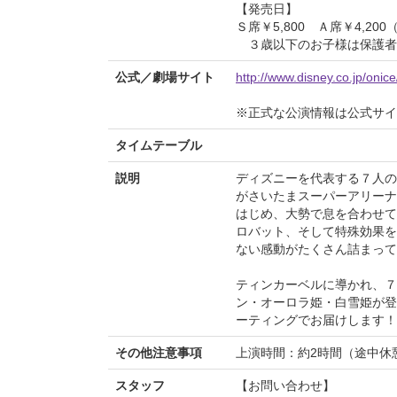
【発売日】
Ｓ席￥5,800 Ａ席￥4,2
３歳以下のお子様は保護者
公式／劇場サイト
http://www.disney.co.jp/onic
※正式な公演情報は公式サ
タイムテーブル
説明
ディズニーを代表する７人の
がさいたまスーパーアリーナ
はじめ、大勢で息を合わせて
ロバット、そして特殊効果を
ない感動がたくさん詰まって
ティンカーベルに導かれ、７
ン・オーロラ姫・白雪姫が登
ーティングでお届けします！
その他注意事項
上演時間：約2時間（途中休
スタッフ
【お問い合わせ】