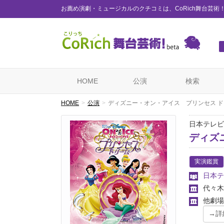
お薦め演劇・ミュージカルのクチコミは、CoRich舞台芸術
HOME
公演
検索
HOME
公演
ディズニー・オン・アイス プリンセス 
日本テレビ
ディズ
実演鑑賞
日本テ
代々木
他劇場