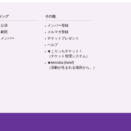
キング
その他
目公演
メンバー登録
目劇団
メルマガ登録
目メンバー
チケットプレゼント
ヘルプ
★こりっちチケット！
（チケット管理システム）
★keicoba [new!]
（演劇が生まれる場所から。）