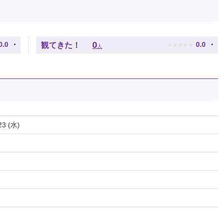
★
★
★
★
★
0
0.0
0.0
観てきた！
人
23 (水)