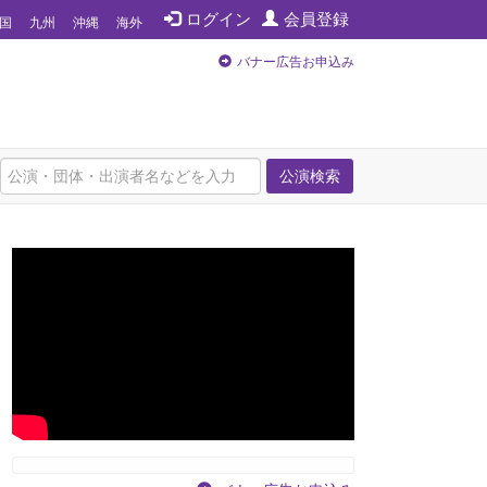
ログイン
会員登録
国
九州
沖縄
海外
バナー広告お申込み
公演検索