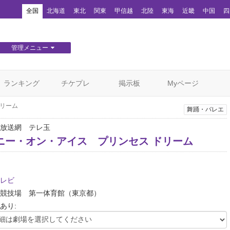
！
全国
北海道
東北
関東
甲信越
北陸
東海
近畿
中国
四
管理メニュー
団体WEBサイト管理
顧客管理
ランキング
チケプレ
掲示板
Myページ
ドリーム
舞踊・バレエ
放送網 テレ玉
ニー・オン・アイス プリンセス ドリーム
レビ
競技場 第一体育館
（東京都）
あり: