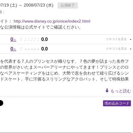
07/19 (土) ～ 2008/07/23 (水)
公演終了
間：
サイト：
http://www.disney.co.jp/onice/index2.html
な公演情報は公式サイトでご確認ください。
0
♪
♪
♪
♪
♪
/
0.0
人
0
★
★
★
★
★
/
0.0
人
を代表する７人のプリンセスが織りなす、７色の夢が詰まった名作フ
の世界がさいたまスーパーアリーナにやってきます！プリンスとのロ
なペアスケーティングをはじめ、大勢で息を合わせて繰り広げるシン
ドスケート、手に汗握るスリリングなアクロバット、そして特殊効果
もっと読む
埋め込みコード