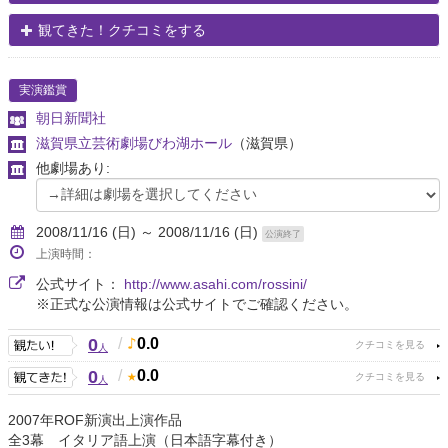
観てきた！クチコミをする
実演鑑賞
朝日新聞社
滋賀県立芸術劇場びわ湖ホール
（滋賀県）
他劇場あり:
2008/11/16 (日) ～ 2008/11/16 (日)
公演終了
上演時間：
公式サイト：
http://www.asahi.com/rossini/
※正式な公演情報は公式サイトでご確認ください。
0
/
0.0
人
0
/
0.0
人
2007年ROF新演出上演作品
全3幕 イタリア語上演（日本語字幕付き）