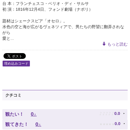
台 本：フランチェスコ・ベリオ・ディ・サルサ
初 演：1816年12月4日、フォンド劇場（ナポリ）
題材はシェークスピア「オセロ」。
水色の空と海が広がるヴェネツィアで、男たちの野望に翻弄されな
がら
愛と...
もっと読む
埋め込みコード
クチコミ
♪
♪
♪
♪
♪
0
0.0
観たい！
人
★
★
★
★
★
0
0.0
観てきた！
人