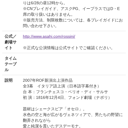
りは6/28の昼12時から。
※CNプレイガイド、アスクPG、イープラスではD・E
席の取り扱いはありません。
※販売方法、制限枚数については、各プレイガイドにお
問い合わせ下さい。
公式／
http://www.asahi.com/rossini/
劇場サ
イト
※正式な公演情報は公式サイトでご確認ください。
タイム
テーブ
ル
説明
2007年ROF新演出上演作品
全3幕 イタリア語上演（日本語字幕付き）
台 本：フランチェスコ・ベリオ・ディ・サルサ
初 演：1816年12月4日、フォンド劇場（ナポリ）
題材はシェークスピア「オセロ」。
水色の空と海が広がるヴェネツィアで、男たちの野望に
翻弄されながら
愛と純潔を貫いたデスデーモナ。