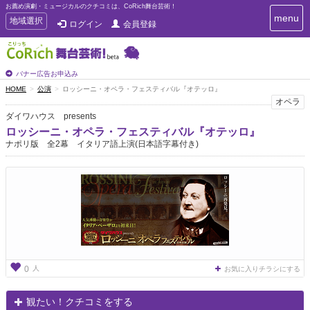
お薦め演劇・ミュージカルのクチコミは、CoRich舞台芸術！
T
menu
T
地域選択
ログイン
会員登録
o
o
g
g
g
g
l
l
バナー広告お申込み
e
e
HOME
公演
ロッシーニ・オペラ・フェスティバル『オテッロ』
n
n
オペラ
a
a
v
ダイワハウス presents
i
v
ロッシーニ・オペラ・フェスティバル『オテッロ』
g
i
ナポリ版 全2幕 イタリア語上演(日本語字幕付き)
a
g
t
a
i
t
o
n
i
o
n
人
0
お気に入りチラシにする
観たい！クチコミをする