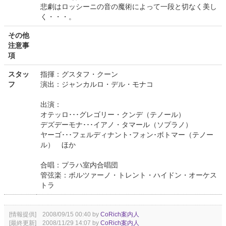
悲劇はロッシーニの音の魔術によって一段と切なく美し
く・・・。
その他
注意事
項
スタッ
指揮：グスタフ・クーン
フ
演出：ジャンカルロ・デル・モナコ
出演：
オテッロ･･･グレゴリー・クンデ（テノール）
デズデーモナ･･･イアノ・タマール（ソプラノ）
ヤーゴ･･･フェルディナント･フォン･ボトマー（テノー
ル） ほか
合唱：プラハ室内合唱団
管弦楽：ボルツァーノ・トレント・ハイドン・オーケス
トラ
[情報提供] 2008/09/15 00:40 by
CoRich案内人
[最終更新] 2008/11/29 14:07 by
CoRich案内人