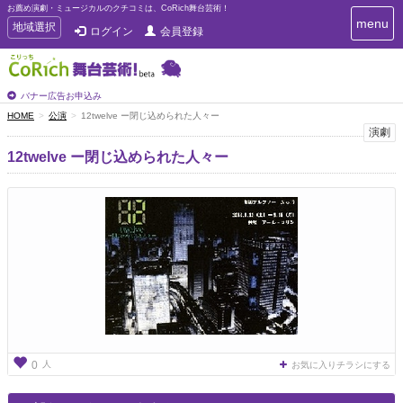
お薦め演劇・ミュージカルのクチコミは、CoRich舞台芸術！
T
menu
T
地域選択
ログイン
会員登録
o
o
g
g
g
g
l
l
バナー広告お申込み
e
e
HOME
公演
12twelve ー閉じ込められた人々ー
n
n
演劇
a
a
v
12twelve ー閉じ込められた人々ー
i
v
g
i
a
g
t
a
i
t
o
n
i
o
n
人
0
お気に入りチラシにする