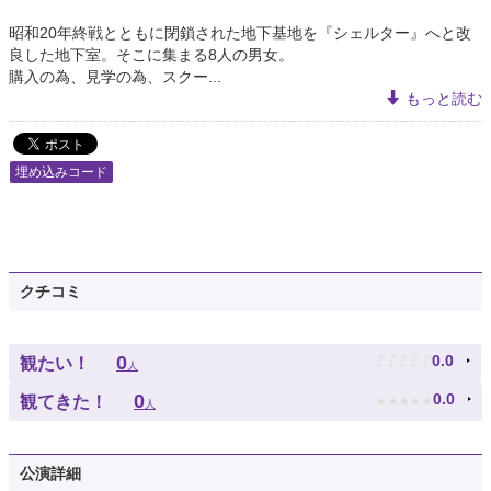
昭和20年終戦とともに閉鎖された地下基地を『シェルター』へと改
良した地下室。そこに集まる8人の男女。
購入の為、見学の為、スクー...
もっと読む
埋め込みコード
クチコミ
♪
♪
♪
♪
♪
0
0.0
観たい！
人
★
★
★
★
★
0
0.0
観てきた！
人
公演詳細