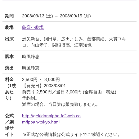
期間
2008/09/13 (土) ～ 2008/09/15 (月)
劇場
荻窪小劇場
出演
洲矢新吾、鍋田章、広田よしみ、薗部美絵、大貫ユキ
コ、向山孝子、関根博高、江南知也
脚本
時風静恵
演出
時風静恵
料金
2,500円 ～ 3,000円
（1枚
【発売日】2008/08/01
あた
前売り 2,500円／当日 3,000円 (全席自由・税込)
り）
予約制。
満席の場合、当日券は販売致しません。
公式
http://gekidanalpha.fc2web.co
／劇
m/ippan-tokyo.html
場サ
イト
※正式な公演情報は公式サイトでご確認ください。