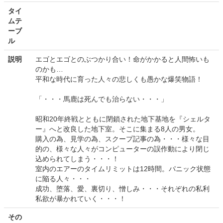
タイ
ムテ
ーブ
ル
説明
エゴとエゴとのぶつかり合い！命がかかると人間怖いも
のかも…
平和な時代に育った人々の悲しくも愚かな爆笑物語！
「・・・馬鹿は死んでも治らない・・・」
昭和20年終戦とともに閉鎖された地下基地を『シェルタ
ー』へと改良した地下室。そこに集まる8人の男女。
購入の為、見学の為、スクープ記事の為・・・様々な目
的の、様々な人々がコンピューターの誤作動により閉じ
込められてしまう・・・！
室内のエアーのタイムリミットは12時間。パニック状態
に陥る人々・・・
成功、堕落、愛、裏切り、憎しみ・・・それぞれの私利
私欲が暴かれていく・・・！
その