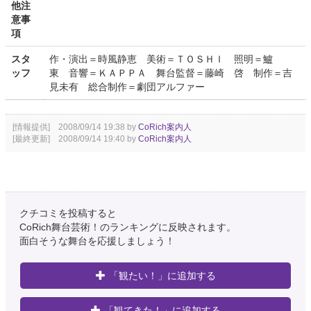
他注
意事
項
スタ
作・演出＝時風静恵 美術＝ＴＯＳＨＩ 照明＝鱸
ッフ
東 音響＝ＫＡＰＰＡ 舞台監督＝藤崎 啓 制作＝吉
見未有 総合制作＝劇団アルファー
[情報提供] 2008/09/14 19:38 by
CoRich案内人
[最終更新] 2008/09/14 19:40 by
CoRich案内人
クチコミを投稿すると
CoRich舞台芸術！のランキングに反映されます。
面白そうな舞台を応援しましょう！
「観たい！」に追加する
「観てきた！」に追加する