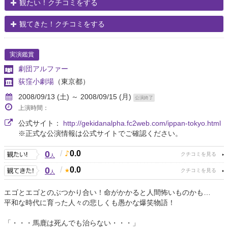
観たい！クチコミをする
観てきた！クチコミをする
実演鑑賞
劇団アルファー
荻窪小劇場
（東京都）
2008/09/13 (土) ～ 2008/09/15 (月)
公演終了
上演時間：
公式サイト：
http://gekidanalpha.fc2web.com/ippan-tokyo.html
※正式な公演情報は公式サイトでご確認ください。
0
/
0.0
人
0
/
0.0
人
エゴとエゴとのぶつかり合い！命がかかると人間怖いものかも…
平和な時代に育った人々の悲しくも愚かな爆笑物語！
「・・・馬鹿は死んでも治らない・・・」