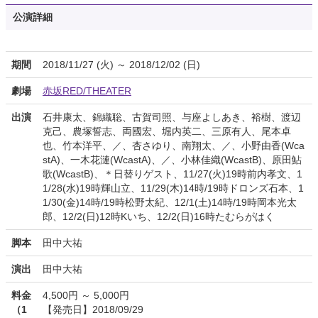
公演詳細
期間
2018/11/27 (火) ～ 2018/12/02 (日)
劇場
赤坂RED/THEATER
出演
石井康太、錦織聡、古賀司照、与座よしあき、裕樹、渡辺
克己、農塚誓志、両國宏、堀内英二、三原有人、尾本卓
也、竹本洋平、／、杏さゆり、南翔太、／、小野由香(Wca
stA)、一木花漣(WcastA)、／、小林佳織(WcastB)、原田鮎
歌(WcastB)、＊日替りゲスト、11/27(火)19時前内孝文、1
1/28(水)19時輝山立、11/29(木)14時/19時ドロンズ石本、1
1/30(金)14時/19時松野太紀、12/1(土)14時/19時岡本光太
郎、12/2(日)12時Kいち、12/2(日)16時たむらがはく
脚本
田中大祐
演出
田中大祐
料金
4,500円 ～ 5,000円
（1
【発売日】2018/09/29