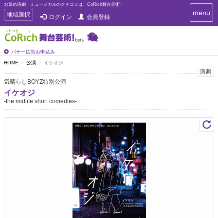
お薦め演劇・ミュージカルのクチコミは、CoRich舞台芸術！
T
menu
T
地域選択
ログイン
会員登録
o
o
g
g
g
g
l
l
バナー広告お申込み
e
e
HOME
公演
イケオジ
n
n
演劇
a
a
v
気晴らしBOYZ特別公演
i
v
イケオジ
g
i
-the midlife short comedies-
a
g
t
a
i
t
o
n
i
o
n