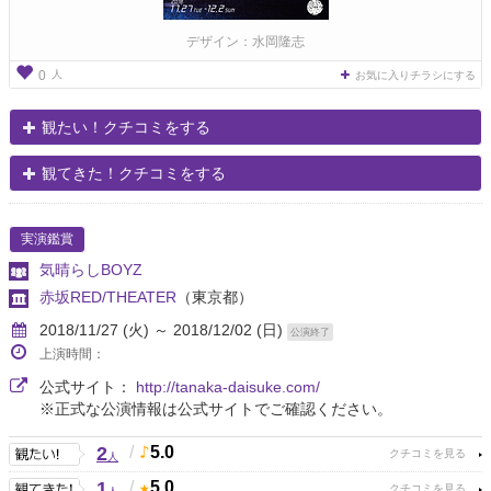
デザイン：水岡隆志
人
0
お気に入りチラシにする
観たい！クチコミをする
観てきた！クチコミをする
実演鑑賞
気晴らしBOYZ
赤坂RED/THEATER
（東京都）
2018/11/27 (火) ～ 2018/12/02 (日)
公演終了
上演時間：
公式サイト：
http://tanaka-daisuke.com/
※正式な公演情報は公式サイトでご確認ください。
2
/
5.0
人
1
/
5.0