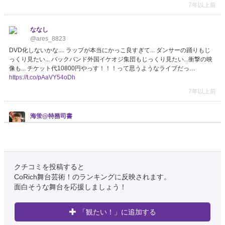
7年以上前
ななし
@ares_8823
DVD化しないかな.... ラップが本当にかっこ良すぎて... ダンサーの踊りもじ
っくり見たい... バックバンド外国イケオジ集団もじっくり見たい...衝撃の映
像も... チケット代10800円やっす！！！って思うようなライブだっ…
https://t.co/pAaVY54oDh
7年以上前
海蛍@特務司書
@mallika_1129
当館に来た瞬間ヨッシーは白衣の洗礼を受けることになるのか……イケオジ
ってのは罪だねぇ
#何
7年以上前
クチコミを投稿すると
CoRich舞台芸術！のランキングに反映されます。
山咲七星@UNICORN鯖
面白そうな舞台を応援しましょう！
@A_krsw_618
普通にギャグだわぁとおもってたけど、よくみたらやっぱりイケメンなので
「観たい！」に追加する
は・・・？イケオジなのでは・・・？
https://t.co/AIes280gXT
#PS4share