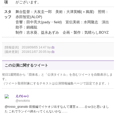
項
がございます。
スタ
舞台監督：大友圭一郎 美術：大津英輔(＋鴉屋) 照明：
ッフ
赤田智宏(ALOP)
音響：田中亮大(pady・field) 宣伝美術：水岡隆志 演出
助手：錦織聡
制作：吉水葵、益永あずみ 企画・製作：気晴らしBOYZ
[情報提供] 2018/09/05 14:47 by
白
[最終更新] 2018/11/07 20:05 by
白
この公演に関するツイート
初日1週間前から「団体名」と「公演タイトル」を含むツイートを自動表示しま
す。
（ツイート取得対象にするテキストは公演情報編集ページで設定できます。）
えの(-ω-)
@enokirio
@rosso_granato 前後編でイケオジ出すなんて運営ェ……((-ω-))と思いまし
た これでランイベ終わってくんないかな……