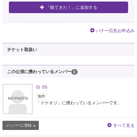
「観てきた！」に追加する
7年以上前
乃音
@__NONON___
バナー広告お申込み
関ジャニ∞おじさんいつでもイケオジだから最高だな
7年以上前
チケット取扱い
黒ダイヤ💎
@IBpJD44eGCu8PWy
この公演に携わっているメンバー
1
いつも、水曜日に来るゴルフの先生がクソかっこよくて。成宮くんをそのま
ま老けさせてイケオジにした感じで。最近よく挨拶してくれて、話すことが
多くて、凄くいい人なんだけど、こんな人がパパ活してくれればなーと考え
白
(0)
た私は、パパ活に染まってます。
制作
7年以上前
「イケオジ」に携わっているメンバーです。
TBTバレード垢
@Byredo_owh
すべて見る
メンバーに登録
@LauraAflan |×･)凹さん……凹さんはイケオジですかね……？あとそう言っ
て頂けてチェルもヒゲ伸ばした甲斐があったと思います。北方人なのでヴァ
イキングっぽい野生みあるイケオジになると思いまして。こちらこそアリガ