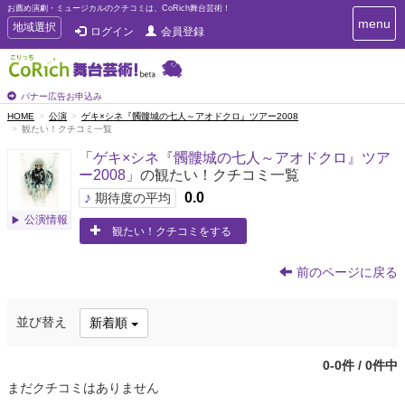
お薦め演劇・ミュージカルのクチコミは、CoRich舞台芸術！
T
menu
T
地域選択
ログイン
会員登録
o
o
g
g
g
g
l
l
バナー広告お申込み
e
e
HOME
公演
ゲキ×シネ『髑髏城の七人～アオドクロ』ツアー2008
n
観たい！クチコミ一覧
n
a
a
v
「
ゲキ×シネ『髑髏城の七人～アオドクロ』ツア
i
v
ー2008
」の観たい！クチコミ一覧
g
i
a
♪
0.0
期待度の平均
g
t
公演情報
a
i
観たい！クチコミをする
t
o
n
i
前のページに戻る
o
n
並び替え
新着順
0-0件 / 0件中
まだクチコミはありません