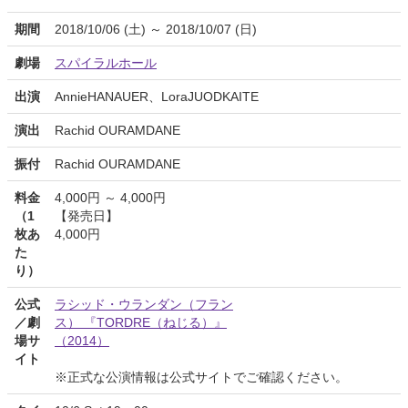
期間
2018/10/06 (土) ～ 2018/10/07 (日)
劇場
スパイラルホール
出演
AnnieHANAUER、LoraJUODKAITE
演出
Rachid OURAMDANE
振付
Rachid OURAMDANE
料金
4,000円 ～ 4,000円
（1
【発売日】
枚あ
4,000円
た
り）
公式
ラシッド・ウランダン（フラン
／劇
ス） 『TORDRE（ねじる）』
場サ
（2014）
イト
※正式な公演情報は公式サイトでご確認ください。