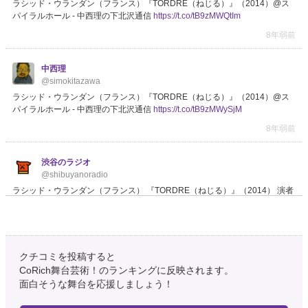
ラシッド・ウランダン（フランス）『TORDRE（ねじる）』（2014）@ス
パイラルホール - 中西理の下北沢通信
https://t.co/tB9zMWQtIm
8年弱前
中西理
@simokitazawa
ラシッド・ウランダン（フランス）『TORDRE（ねじる）』（2014）@ス
パイラルホール - 中西理の下北沢通信
https://t.co/tB9zMWySjM
8年弱前
渋谷のラジオ
@shibuyanoradio
ラシッド・ウランダン（フランス） 『TORDRE（ねじる）』（2014） 演者
の方にご注目ください。
https://t.co/ke3bAejEPO
@dancenewair
#渋谷の
MIKAさん
#渋谷のラジオ
8年弱前
クチコミを投稿すると
ツイートをさらに表示
CoRich舞台芸術！のランキングに反映されます。
面白そうな舞台を応援しましょう！