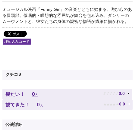
ミュージカル映画『Funny Girl』の音楽とともに始まる、遊び心のあ
る冒頭部。催眠的・瞑想的な雰囲気が舞台を包み込み、ダンサーの
ムーヴメントと、彼女たちの身体の親密な物語が繊細に描かれる。
埋め込みコード
クチコミ
♪
♪
♪
♪
♪
0
0.0
観たい！
人
★
★
★
★
★
0
0.0
観てきた！
人
公演詳細