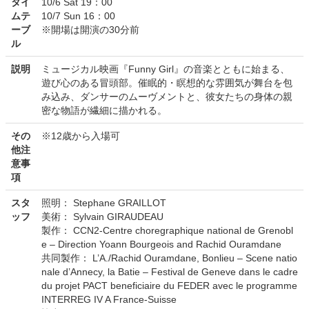
タイ
10/6 Sat 19：00
ムテ
10/7 Sun 16：00
ーブ
※開場は開演の30分前
ル
説明
ミュージカル映画『Funny Girl』の音楽とともに始まる、
遊び心のある冒頭部。催眠的・瞑想的な雰囲気が舞台を包
み込み、ダンサーのムーヴメントと、彼女たちの身体の親
密な物語が繊細に描かれる。
その
※12歳から入場可
他注
意事
項
スタ
照明： Stephane GRAILLOT
ッフ
美術： Sylvain GIRAUDEAU
製作： CCN2-Centre choregraphique national de Grenobl
e – Direction Yoann Bourgeois and Rachid Ouramdane
共同製作： L’A./Rachid Ouramdane, Bonlieu – Scene natio
nale d’Annecy, la Batie – Festival de Geneve dans le cadre
du projet PACT beneficiaire du FEDER avec le programme
INTERREG IV A France-Suisse