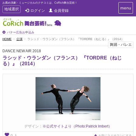
お薦め演劇・ミュージカルのクチコミは、CoRich舞台芸術！
T
menu
T
地域選択
ログイン
会員登録
o
o
g
g
g
g
l
l
バナー広告お申込み
e
e
HOME
公演
ラシッド・ウランダン（フランス） 『TORDRE（ねじる）』（2014）
n
n
舞踊・バレエ
a
a
v
DANCE NEW AIR 2018
i
v
ラシッド・ウランダン（フランス） 『TORDRE（ねじ
g
i
る）』（2014）
a
g
t
a
i
t
o
n
i
o
n
デザイン：
※公式サイトより（Photo:Patrick Imbert）
人
0
お気に入りチラシにする