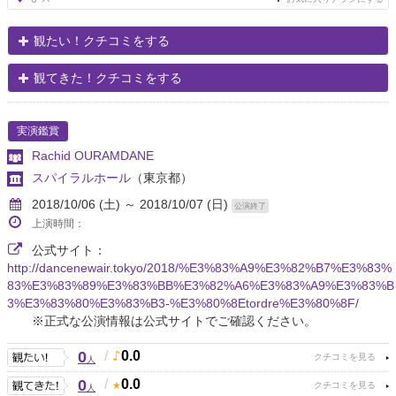
観たい！クチコミをする
観てきた！クチコミをする
実演鑑賞
Rachid OURAMDANE
スパイラルホール
（東京都）
2018/10/06 (土) ～ 2018/10/07 (日)
公演終了
上演時間：
公式サイト：
http://dancenewair.tokyo/2018/%E3%83%A9%E3%82%B7%E3%83%
83%E3%83%89%E3%83%BB%E3%82%A6%E3%83%A9%E3%83%B
3%E3%83%80%E3%83%B3-%E3%80%8Etordre%E3%80%8F/
※正式な公演情報は公式サイトでご確認ください。
0
/
0.0
人
0
/
0.0
人