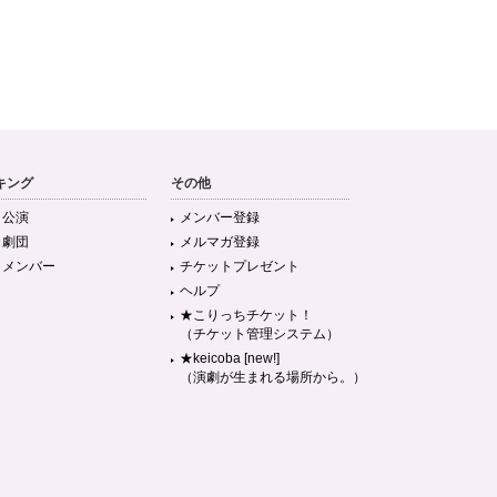
キング
その他
目公演
メンバー登録
目劇団
メルマガ登録
目メンバー
チケットプレゼント
ヘルプ
★こりっちチケット！
（チケット管理システム）
★keicoba [new!]
（演劇が生まれる場所から。）