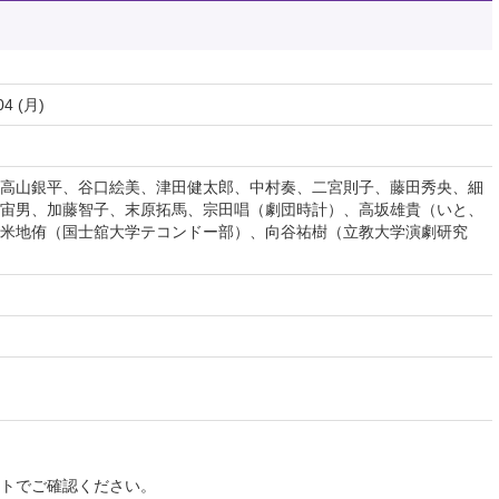
04 (月)
高山銀平、谷口絵美、津田健太郎、中村奏、二宮則子、藤田秀央、細
宙男、加藤智子、末原拓馬、宗田唱（劇団時計）、高坂雄貴（いと、
米地侑（国士舘大学テコンドー部）、向谷祐樹（立教大学演劇研究
イトでご確認ください。