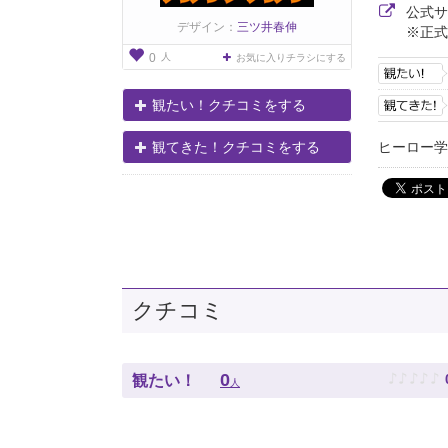
公式
デザイン：
三ツ井春伸
※正式
人
0
お気に入りチラシにする
観たい！クチコミをする
ヒーロー
観てきた！クチコミをする
クチコミ
♪
♪
♪
♪
♪
0
観たい！
人