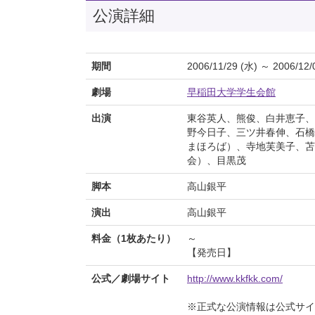
公演詳細
期間
2006/11/29 (水) ～ 2006/12/
劇場
早稲田大学学生会館
出演
東谷英人、熊俊、白井恵子、
野今日子、三ツ井春伸、石橋
まほろば）、寺地芙美子、苫
会）、目黒茂
脚本
高山銀平
演出
高山銀平
料金（1枚あたり）
～
【発売日】
公式／劇場サイト
http://www.kkfkk.com/
※正式な公演情報は公式サ