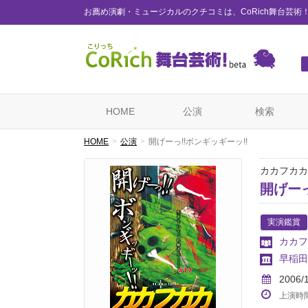
お薦め演劇・ミュージカルのクチコミは、CoRich舞台芸術
HOME
公演
検索
HOME
公演
開げーっ!!ボンギッギーッ!!
カカフカカ 
開げーっ
実演鑑賞
カカフ
早稲田
2006/
上演時