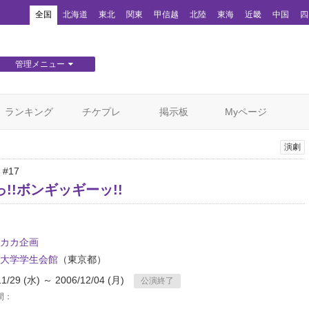
！
全国
北海道
東北
関東
甲信越
北陸
東海
近畿
中国
四
管理メニュー
団体WEBサイト管理
顧客管理
ランキング
チケプレ
掲示板
Myページ
演劇
#17
!!ボンギッギーッ!!
カカ企画
大学学生会館
（東京都）
11/29 (水) ～ 2006/12/04 (月)
公演終了
間：