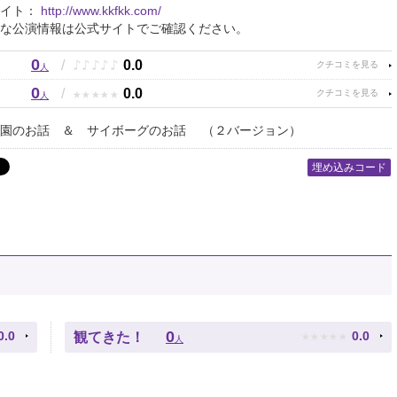
サイト：
http://www.kkfkk.com/
な公演情報は公式サイトでご確認ください。
0
♪
♪
♪
♪
♪
/
0.0
人
0
★
★
★
★
★
/
0.0
人
学園のお話 ＆ サイボーグのお話 （２バージョン）
埋め込みコード
★
★
★
★
★
0
0.0
0.0
観てきた！
人