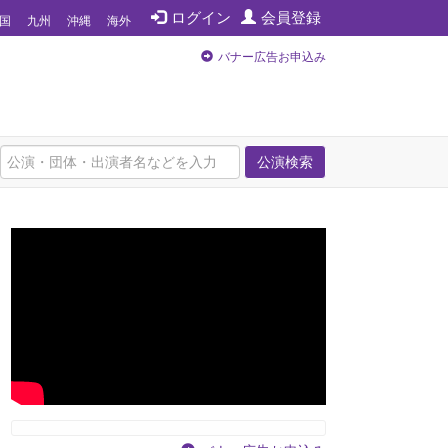
ログイン
会員登録
国
九州
沖縄
海外
バナー広告お申込み
公演検索