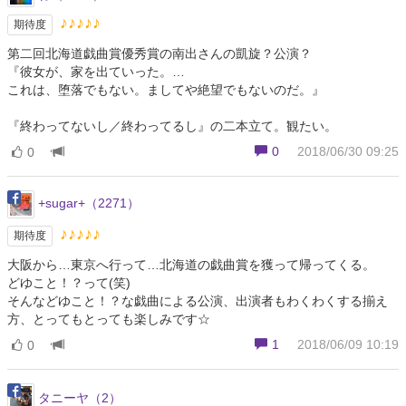
♪♪♪♪♪
期待度
第二回北海道戯曲賞優秀賞の南出さんの凱旋？公演？
『彼女が、家を出ていった。…
これは、堕落でもない。ましてや絶望でもないのだ。』
『終わってないし／終わってるし』の二本立て。観たい。
0
2018/06/30 09:25
0
+sugar+（2271）
♪♪♪♪♪
期待度
大阪から…東京へ行って…北海道の戯曲賞を獲って帰ってくる。
どゆこと！？って(笑)
そんなどゆこと！？な戯曲による公演、出演者もわくわくする揃え
方、とってもとっても楽しみです☆
1
2018/06/09 10:19
0
タニーヤ（2）