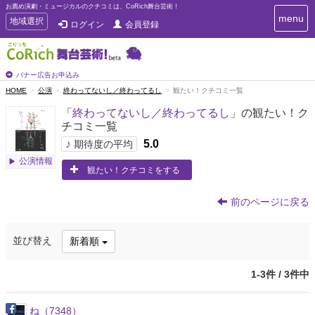
お薦め演劇・ミュージカルのクチコミは、CoRich舞台芸術！
T
menu
T
地域選択
ログイン
会員登録
o
o
g
g
g
g
l
l
バナー広告お申込み
e
e
HOME
公演
終わってないし／終わってるし
観たい！クチコミ一覧
n
n
a
「
終わってないし／終わってるし
」の観たい！ク
a
v
チコミ一覧
i
v
g
♪
5.0
i
期待度の平均
a
g
公演情報
t
観たい！クチコミをする
a
i
t
o
n
i
前のページに戻る
o
n
並び替え
新着順
1-3件 / 3件中
ね（7348）