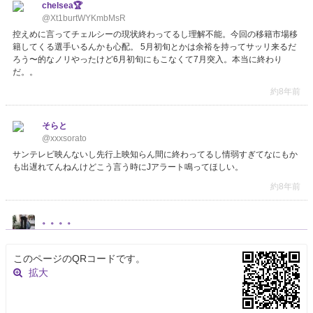
chelsea🏆
@Xt1burtWYKmbMsR
控えめに言ってチェルシーの現状終わってるし理解不能。今回の移籍市場移
籍してくる選手いるんかも心配。 5月初旬とかは余裕を持ってサッリ来るだ
ろう〜的なノリやったけど6月初旬にもこなくて7月突入。本当に終わり
だ。。
約8年前
そらと
@xxxsorato
サンテレビ映んないし先行上映知らん間に終わってるし情弱すぎてなにもか
も出遅れてんねんけどこう言う時にJアラート鳴ってほしい。
約8年前
。。。。
@MADEitkeepGoing
あー課題 なかなか進まんくて イライラしてアイス食べたー 結局終わってな
このページのQRコードです。
いし。 80カロリーの奴やからまだよかったけど。 課題してる時めちゃくち
拡大
ゃイライラするから家でしたらあかん。 学校で終わらせてから帰ろって決意
した。
約8年前