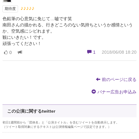
♪♪♪♪♪
期待度
色鉛筆の心意気に免じて…嘘です笑
南田さんの描かれる、行きどころのない気持ちというか感情という
か、空気感にシビれます。
観にいきたい！です。
頑張ってください！
1
2018/06/08 18:20
0
前のページに戻る
バナー広告お申込み
この公演に関するtwitter
初日1週間前から「団体名」と「公演タイトル」を含むツイートを自動表示します。
（ツイート取得対象にするテキストは公演情報編集ページで設定できます。）