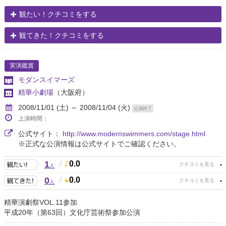
観たい！クチコミをする
観てきた！クチコミをする
実演鑑賞
モダンスイマーズ
精華小劇場
（大阪府）
2008/11/01 (土) ～ 2008/11/04 (火)
公演終了
上演時間：
公式サイト：
http://www.modernswimmers.com/stage.html
※正式な公演情報は公式サイトでご確認ください。
1
/
0.0
人
0
/
0.0
人
精華演劇祭VOL.11参加
平成20年（第63回）文化庁芸術祭参加公演