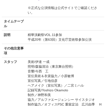
※正式な公演情報は公式サイトでご確認くださ
い。
タイムテーブ
ル
説明
精華演劇祭VOL.11参加
平成20年（第63回）文化庁芸術祭参加公演
その他注意事
項
スタッフ
美術/伊達 一成
照明/森脇清治（東京舞台照明）
音響/今西 工
宣伝美術＆衣裳協力／小原敏博
宣伝写真／引地信彦
ヘアメイク（宣伝写真）／二宮ミハル
記録写真/Yoshizo Okamoto
制作／神野和美
協力／アルファエージェンシー サイスタジオ
制作協力／オフィスPSC 重留定治 広川由季 H