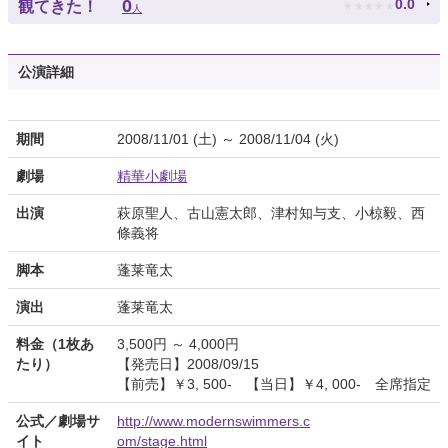
★
★
★
★
★
0
0.0
観てきた！
人
公演詳細
期間
2008/11/01 (土) ～ 2008/11/04 (火)
劇場
精華小劇場
出演
萩原聖人、古山憲太郎、津村知与支、小椋毅、西
條義将
脚本
蓬莱竜太
演出
蓬莱竜太
料金（1枚あ
3,500円 ～ 4,000円
たり）
【発売日】2008/09/15
【前売】￥3, 500- 【当日】￥4, 000- 全席指定
公式／劇場サ
http://www.modernswimmers.c
イト
om/stage.html