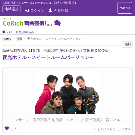
お薦め演劇・ミュージカルのクチコミは、CoRich舞台芸術！
T
menu
T
地域選択
ログイン
会員登録
o
o
g
g
g
g
l
l
バナー広告お申込み
e
e
HOME
公演
夜光ホテル～スイートルームバージョン～
n
n
演劇
a
a
v
精華演劇祭VOL.11参加 平成20年(第63回)文化庁芸術祭参加公演
i
v
夜光ホテル～スイートルームバージョン～
g
i
a
g
t
a
i
t
o
n
i
o
n
デザイン：宣伝写真/引地信彦 ヘアメイク(宣伝写真)/二宮ミハル
人
0
お気に入りチラシにする