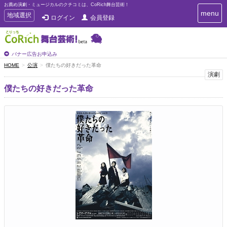
お薦め演劇・ミュージカルのクチコミは、CoRich舞台芸術！
T
menu
T
地域選択
ログイン
会員登録
o
o
g
g
g
g
l
l
バナー広告お申込み
e
e
HOME
公演
僕たちの好きだった革命
n
n
演劇
a
a
v
僕たちの好きだった革命
i
v
g
i
a
g
t
a
i
t
o
n
i
o
n