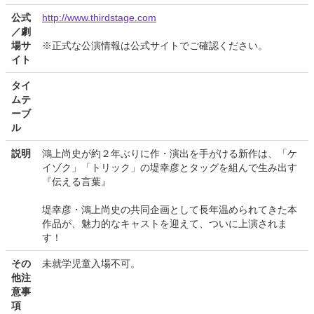
公式
http://www.thirdstage.com
／劇
場サ
※正式な公演情報は公式サイトでご確認ください。
イト
タイ
ムテ
ーブ
ル
説明
鴻上尚史が約２年ぶりに作・演出を手がける新作は、「ケ
イゾク」「トリック」の堤幸彦とタッグを組んで生み出す
『伝える言葉』
堤幸彦・鴻上尚史の共同企画として長年温められてきた本
作品が、魅力的なキャストを迎えて、ついに上演されま
す！
その
未就学児童入場不可。
他注
意事
項