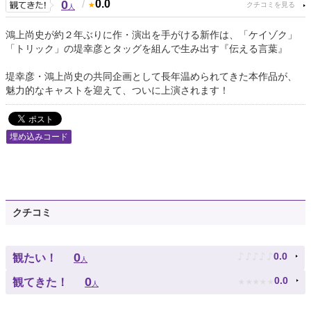
0
/
0.0
人
鴻上尚史が約２年ぶりに作・演出を手がける新作は、「ケイゾク」
「トリック」の堤幸彦とタッグを組んで生み出す『伝える言葉』
堤幸彦・鴻上尚史の共同企画として長年温められてきた本作品が、
魅力的なキャストを迎えて、ついに上演されます！
埋め込みコード
クチコミ
♪
♪
♪
♪
♪
0
0.0
観たい！
人
★
★
★
★
★
0
0.0
観てきた！
人