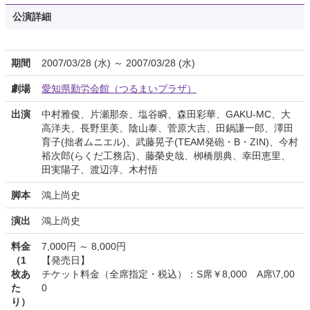
公演詳細
期間
2007/03/28 (水) ～ 2007/03/28 (水)
劇場
愛知県勤労会館（つるまいプラザ）
出演
中村雅俊、片瀬那奈、塩谷瞬、森田彩華、GAKU-MC、大
高洋夫、長野里美、陰山泰、菅原大吉、田鍋謙一郎、澤田
育子(拙者ムニエル)、武藤晃子(TEAM発砲・B・ZIN)、今村
裕次郎(らくだ工務店)、藤榮史哉、栁橋朋典、幸田恵里、
田実陽子、渡辺淳、木村悟
脚本
鴻上尚史
演出
鴻上尚史
料金
7,000円 ～ 8,000円
（1
【発売日】
枚あ
チケット料金（全席指定・税込）：S席￥8,000 A席\7,00
た
0
り）