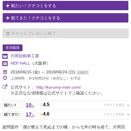
観たい！クチコミをする
観てきた！クチコミをする
チケットプレゼント終了
実演鑑賞
片岡自動車工業
HEP HALL
（大阪府）
2018/06/15 (金) ～ 2018/06/24 (日)
公演終了
上演時間： 約1時間20分（休憩なし）を予定
公式サイト：
http://kuruma-man.com/
※正式な公演情報は公式サイトでご確認ください。
10
/
4.5
人
17
/
4.6
人
超問題作「儂が燃えて死ぬまでの噺」から七年の時を経て、片岡百