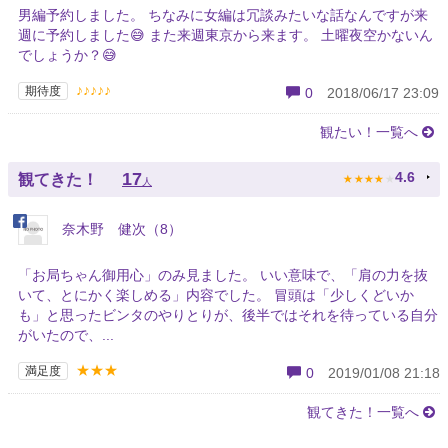
男編予約しました。 ちなみに女編は冗談みたいな話なんですが来
週に予約しました😅 また来週東京から来ます。 土曜夜空かないん
でしょうか？😅
♪♪♪♪♪
期待度
0
2018/06/17 23:09
観たい！一覧へ
★
★
★
★
★
17
4.6
観てきた！
人
奈木野 健次（8）
「お局ちゃん御用心」のみ見ました。 いい意味で、「肩の力を抜
いて、とにかく楽しめる」内容でした。 冒頭は「少しくどいか
も」と思ったビンタのやりとりが、後半ではそれを待っている自分
がいたので、...
★★★
満足度
0
2019/01/08 21:18
観てきた！一覧へ