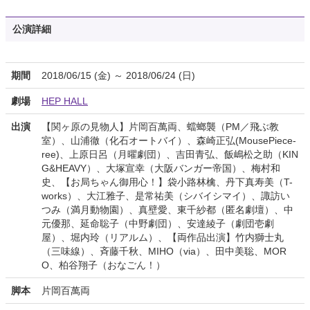
公演詳細
期間
2018/06/15 (金) ～ 2018/06/24 (日)
劇場
HEP HALL
出演
【関ヶ原の見物人】片岡百萬両、蟷螂襲（PM／飛ぶ教
室）、山浦徹（化石オートバイ）、森崎正弘(MousePiece-
ree)、上原日呂（月曜劇団）、吉田青弘、飯嶋松之助（KIN
G&HEAVY）、大塚宣幸（大阪バンガー帝国）、梅村和
史、【お局ちゃん御用心！】袋小路林檎、丹下真寿美（T-
works）、大江雅子、是常祐美（シバイシマイ）、諏訪い
つみ（満月動物園）、真壁愛、東千紗都（匿名劇壇）、中
元優那、延命聡子（中野劇団）、安達綾子（劇団壱劇
屋）、堀内玲（リアルム）、【両作品出演】竹内獅士丸
（三味線）、斉藤千秋、MIHO（via）、田中美聡、MOR
O、柏谷翔子（おなごん！）
脚本
片岡百萬両