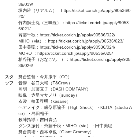
36/019/
堀内玲（リアルム）：https://ticket.corich.jp/apply/90536/0
20/
竹内獅士丸（三味線）：https://ticket.corich.jp/apply/9053
6/021/
斉藤千秋：https://ticket.corich.jp/apply/90536/022/
MIHO（via）：https://ticket.corich.jp/apply/90536/023/
田中美聡：https://ticket.corich.jp/apply/90536/024/
MORO ：https://ticket.corich.jp/apply/90536/025/
柏谷翔子（おなごん！）：https://ticket.corich.jp/apply/905
36/026/
スタ
舞台監督：今井康平（CQ）
ッフ
音響：谷口大輔（T&Crew）
照明：加藤直子（DASH COMPANY）
映像：赤星マサノリ（sunday）
衣裳：植田昇明（kasane）
ヘアメイク：歯朶原諭子（High Shock）・KEITA（studio A
ce）・島田裕子
殺陣指導：吉田青弘
ダンス振付：斉藤千秋・MIHO（via）・田中美聡
舞台美術：西本卓也（Giant Grammy）