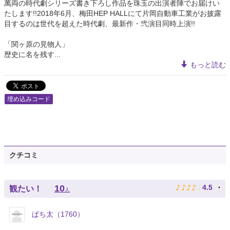
萬両の時代劇シリーズ書き下ろし作品を珠玉の出演者陣でお届けい
たします!!2018年6月、梅田HEP HALLにて片岡自動車工業がお披露
目するのは世代を超えた時代劇、最新作・弐演目同時上演!!
「関ヶ原の見物人」
歴史に名を残す...
もっと読む
埋め込みコード
クチコミ
♪
♪
♪
♪
♪
10
4.5
観たい！
人
ぱち太（1760）