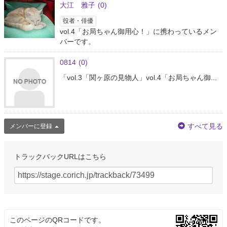
大江 雅子
(0)
役者・俳優
古屋 華蓮
vol.4「お局ちゃん御用心！」に携わっているメン
@sk4kf
バーです。
先日のこと。 片岡自動車工業vol.3 「関ヶ原の見物人」観劇してきました！
最高でした😭✨ ストレートに来たり変化球できたり、めっちゃ笑いました！
0814
(0)
ワイルドな森崎さん、めっちゃかっこいい！ 森崎さんと舞香ちゃんと写真撮
って…
https://t.co/bZNC54BBLC
「vol.3「関ヶ原の見物人」vol.4「お局ちゃん御...
約8年前
YASくん
@T0409Yas
すべて見る
メンバーに登録
@BANRI_58 @noriyuki_otsuka 片岡自動車工業が気になる‼
約8年前
トラックバックURLはこちら
東 千紗都
@chisatokumei
片岡自動車工業『関ヶ原の見物人』『お局ちゃん御用心！』たくさんのご来
場ありがとうございました！ 地震での休演もありましたが無事再開出来て
観に来て良かった、元気が出ましたという感想を見てこっちが元気をもらえ
ました。 本当にありがと…
https://t.co/dJT6iNwluZ
このページのQRコードです。