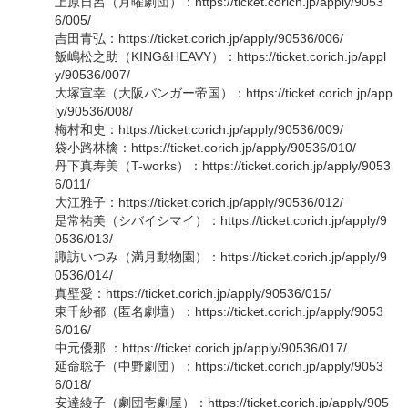
上原日呂（月曜劇団）：https://ticket.corich.jp/apply/9053
6/005/
吉田青弘：https://ticket.corich.jp/apply/90536/006/
飯嶋松之助（KING&HEAVY）：https://ticket.corich.jp/appl
y/90536/007/
大塚宣幸（大阪バンガー帝国）：https://ticket.corich.jp/app
ly/90536/008/
梅村和史：https://ticket.corich.jp/apply/90536/009/
袋小路林檎：https://ticket.corich.jp/apply/90536/010/
丹下真寿美（T-works）：https://ticket.corich.jp/apply/9053
6/011/
大江雅子：https://ticket.corich.jp/apply/90536/012/
是常祐美（シバイシマイ）：https://ticket.corich.jp/apply/9
0536/013/
諏訪いつみ（満月動物園）：https://ticket.corich.jp/apply/9
0536/014/
真壁愛：https://ticket.corich.jp/apply/90536/015/
東千紗都（匿名劇壇）：https://ticket.corich.jp/apply/9053
6/016/
中元優那 ：https://ticket.corich.jp/apply/90536/017/
延命聡子（中野劇団）：https://ticket.corich.jp/apply/9053
6/018/
安達綾子（劇団壱劇屋）：https://ticket.corich.jp/apply/905