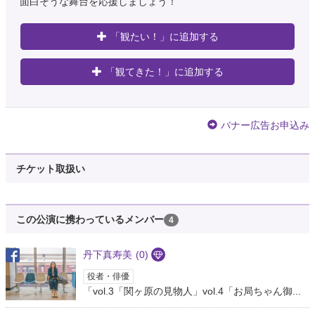
面白そうな舞台を応援しましょう！
東 千紗都
@chisatokumei
「観たい！」に追加する
片岡自動車工業『お局ちゃん御用心！』が終わりまして いよいよ次は所属劇
団 匿名劇壇の本公演 『笑う茶化師と事情女子』 久々の大阪東京ツアー！ 去
「観てきた！」に追加する
年の10月ぶりの匿名やし新作なので楽しみー！ 大阪は8/24~27、東京は
8/31~9…
https://t.co/N882DeNKM4
約8年前
バナー広告お申込み
東 千紗都
@chisatokumei
チケット取扱い
@yahotai みずほちゃん！ありがとう(;_;) 片岡自動車工業めっちゃ好きって
聞いてたから ちさとさん全然良くなかったっすねってなったらどうしようっ
て不安やってんけど そう言ってもらえて良かった(;_;)♡
約8年前
この公演に携わっているメンバー
4
SAIDA Mya
丹下真寿美
(0)
@mya_kotakomugi
役者・俳優
私は前列下手端から2番目、とこっそりいう。ちなみに隣の一番下手は先日
「vol.3「関ヶ原の見物人」vol.4「お局ちゃん御...
片岡自動車工業さんにも出演のMIHOちゃん。ありがたいことです。
約8年前