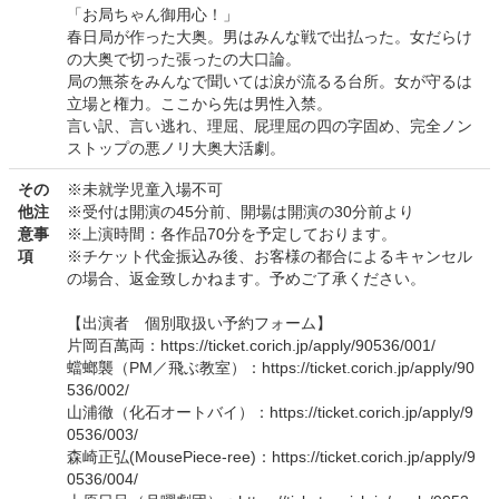
「お局ちゃん御用心！」
春日局が作った大奥。男はみんな戦で出払った。女だらけ
の大奥で切った張ったの大口論。
局の無茶をみんなで聞いては涙が流るる台所。女が守るは
立場と権力。ここから先は男性入禁。
言い訳、言い逃れ、理屈、屁理屈の四の字固め、完全ノン
ストップの悪ノリ大奥大活劇。
その
※未就学児童入場不可
他注
※受付は開演の45分前、開場は開演の30分前より
意事
※上演時間：各作品70分を予定しております。
項
※チケット代金振込み後、お客様の都合によるキャンセル
の場合、返金致しかねます。予めご了承ください。
【出演者 個別取扱い予約フォーム】
片岡百萬両：https://ticket.corich.jp/apply/90536/001/
蟷螂襲（PM／飛ぶ教室）：https://ticket.corich.jp/apply/90
536/002/
山浦徹（化石オートバイ）：https://ticket.corich.jp/apply/9
0536/003/
森崎正弘(MousePiece-ree)：https://ticket.corich.jp/apply/9
0536/004/