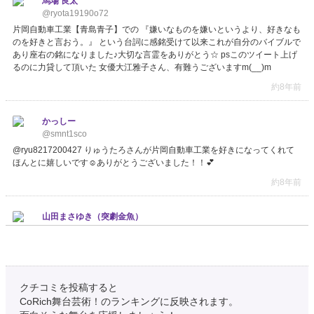
馬場 良太
@ryota19190o72
片岡自動車工業【青島青子】での 『嫌いなものを嫌いというより、好きなも
のを好きと言おう。』 という台詞に感銘受けて以来これが自分のバイブルで
あり座右の銘になりました♪大切な言霊をありがとう☆ psこのツイート上げ
るのに力貸して頂いた 女優大江雅子さん、有難うございますm(__)m
約8年前
かっしー
@smnt1sco
@ryu8217200427 りゅうたろさんが片岡自動車工業を好きになってくれて
ほんとに嬉しいです☺ありがとうございました！！︎💕
約8年前
山田まさゆき（突劇金魚）
@ip620
珍しくここ数日で 『片岡自動車工業』 『愛情マニア（JTE）』 『ももちの
世界』 と、舞台を３本みた。 どれも知ってる人たちが沢山活躍していて
『なんか早く芝居したくなってきたーーー』 ってなってるわ今。 とりあ
え…
https://t.co/91YNqXN66Y
クチコミを投稿すると
CoRich舞台芸術！のランキングに反映されます。
約8年前