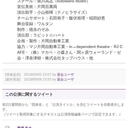
スチール：堀川高志（kutowans studio）
宣伝美術：片岡百萬両
演出助手：小山裕暉（テノヒラサイズ）
チームサポート：石田裕子・飯伏裕理・稲田紗恵
舞台収録：ワルタン
制作：徳永のぞみ
演出部：ラビット☆ハート
企画・製作：片岡自動車工業
協力：マジ片岡自動車工業・in→dependent theatre・RJ C
AFE・（株）マカベ・小森さん・関ヶ原ウォーランド・ゼ
会・澤奈津樹・株式会社タップハウス・他
[情報提供] 2018/03/05 23:07 by
退会ユーザ
[最終更新] 2018/06/09 23:55 by
退会ユーザ
この公演に関するツイート
初日1週間前から「団体名」と「公演タイトル」を含むツイートを自動表示しま
す。
（ツイート取得対象にするテキストは公演情報編集ページで設定できます。）