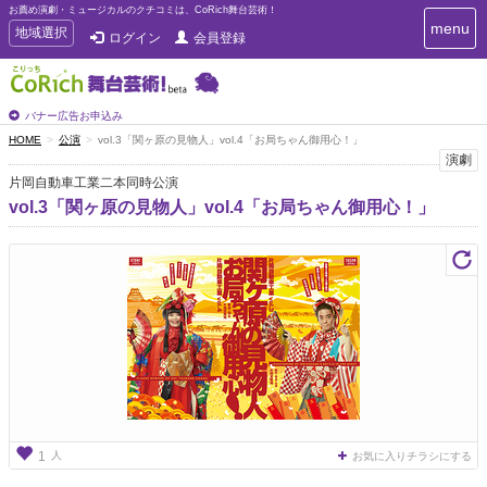
お薦め演劇・ミュージカルのクチコミは、CoRich舞台芸術！
T
menu
T
地域選択
ログイン
会員登録
o
o
g
g
g
g
l
l
バナー広告お申込み
e
e
HOME
公演
vol.3「関ヶ原の見物人」vol.4「お局ちゃん御用心！」
n
n
演劇
a
a
v
片岡自動車工業二本同時公演
i
v
vol.3「関ヶ原の見物人」vol.4「お局ちゃん御用心！」
g
i
a
g
t
a
i
t
o
n
i
o
n
人
1
お気に入りチラシにする