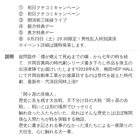
① 初日クチコミキャンペーン
② 初日クチコミキャンペーン
③ 開演前三味線ライブ
④ 殿方特典デー
⑤ 奥方特典デー
⑥ 6月23日（土）19:30限定！男性乱入特別講演
※イベント詳細は随時発表します。
説明
超問題作「儂が燃えて死ぬまでの噺」から七年の時を経
て、片岡百萬両の時代劇シリーズ書き下ろし作品を珠玉の
出演者陣でお届けいたします!!2018年6月、梅田HEP HALL
にて片岡自動車工業がお披露目するのは世代を超えた時代
劇、最新作・弐演目同時上演!!
「関ヶ原の見物人」
歴史に名を残す大合戦、天下分け目の大戦「関ヶ原の合
戦」。戦いとは別の場所でひっそりと
触れ合った人たちがいた。此れはそんな歴史とはほぼ無関
係な人間たちが戦を傍観する物語。
歴史に書き記される事のなかった漢たちによる一夜限りの
大往生。心に触れる大一番。