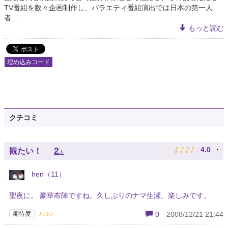
TV番組を数々企画制作し、バラエティ番組演出では日本の第一人
者...
もっと読む
埋め込みコード
クチコミ
♪
♪
♪
♪
♪
2
4.0
観たい！
人
hen（11）
聖夜に。 豪華布陣ですね。久しぶりのナマ生瀬、楽しみです。
♪♪♪♪
期待度
0
2008/12/21 21:44