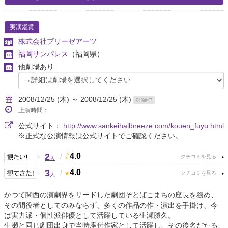
実演鑑賞
株式会社ブリーゼアーツ
福岡サンパレス
（福岡県）
他劇場あり:
2008/12/25 (木) ～ 2008/12/25 (木)
公演終了
上演時間：
公式サイト：
http://www.sankeihallbreeze.com/kouen_fuyu.html
※正式な公演情報は公式サイトでご確認ください。
2
/
4.0
人
3
/
4.0
人
かつて関西の演劇界をリードした劇団そとばこまちの座長を務め、
その間役者としてのみならず、多くの作品の作・演出を手掛け、今
は実力派・個性派俳優として活躍している生瀬勝久。
生瀬と同じ劇団出身で当時座付作家として活躍し、その後名だたる