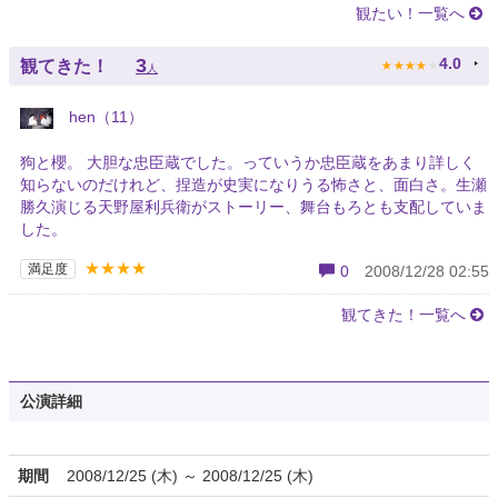
観たい！一覧へ
★
★
★
★
★
3
4.0
観てきた！
人
hen（11）
狗と櫻。 大胆な忠臣蔵でした。っていうか忠臣蔵をあまり詳しく
知らないのだけれど、捏造が史実になりうる怖さと、面白さ。生瀬
勝久演じる天野屋利兵衛がストーリー、舞台もろとも支配していま
した。
★★★★
満足度
0
2008/12/28 02:55
観てきた！一覧へ
公演詳細
期間
2008/12/25 (木) ～ 2008/12/25 (木)