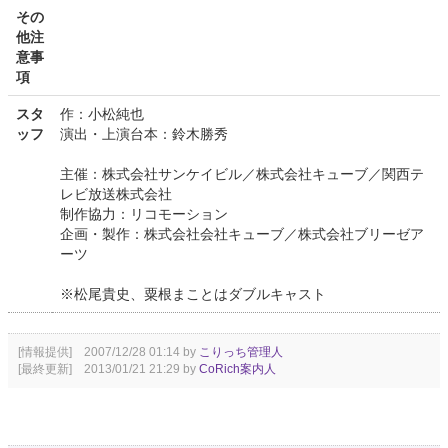
その
他注
意事
項
スタ
作：小松純也
ッフ
演出・上演台本：鈴木勝秀
主催：株式会社サンケイビル／株式会社キューブ／関西テ
レビ放送株式会社
制作協力：リコモーション
企画・製作：株式会社会社キューブ／株式会社ブリーゼア
ーツ
※松尾貴史、粟根まことはダブルキャスト
[情報提供] 2007/12/28 01:14 by
こりっち管理人
[最終更新] 2013/01/21 21:29 by
CoRich案内人