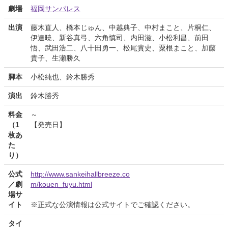
劇場
福岡サンパレス
出演
藤木直人、橋本じゅん、中越典子、中村まこと、片桐仁、
伊達暁、新谷真弓、六角慎司、内田滋、小松利昌、前田
悟、武田浩二、八十田勇一、松尾貴史、粟根まこと、加藤
貴子、生瀬勝久
脚本
小松純也、鈴木勝秀
演出
鈴木勝秀
料金
～
（1
【発売日】
枚あ
た
り）
公式
http://www.sankeihallbreeze.co
／劇
m/kouen_fuyu.html
場サ
イト
※正式な公演情報は公式サイトでご確認ください。
タイ