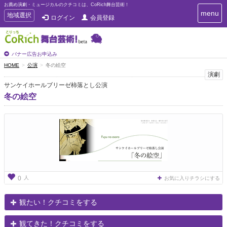
お薦め演劇・ミュージカルのクチコミは、CoRich舞台芸術！
T
menu
T
地域選択
ログイン
会員登録
o
o
g
g
g
g
l
l
バナー広告お申込み
e
e
HOME
公演
冬の絵空
n
n
演劇
a
a
v
サンケイホールブリーゼ柿落とし公演
i
v
冬の絵空
g
i
a
g
t
a
i
t
o
n
i
o
n
人
0
お気に入りチラシにする
観たい！クチコミをする
観てきた！クチコミをする