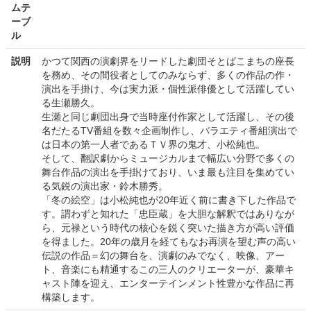
ムテ
ーブ
ル
説明
かつて関西の演劇界をリードした劇団そとばこまちの座長
を務め、その間役者としてのみならず、多くの作品の作・
演出を手掛け、今は実力派・個性派俳優として活躍してい
る生瀬勝久。
生瀬と同じ劇団出身で当時座付作家として活躍し、その後
名だたるTV番組を数々企画制作し、バラエティ番組演出で
は日本の第一人者であるＴＶ界の鬼才、小松純也。
そして、翻訳劇からミュージカルまで幅広い分野で多くの
舞台作品の演出を手掛けており、いま最も注目を集めてい
る気鋭の演出家・鈴木勝秀。
「冬の絵空」は小松純也が20年近く前に書き下した作品で
す。謂わずと知れた「忠臣蔵」を大胆な解釈ではありなが
ら、元禄という時代の核心を鋭く突いた描き方が高い評価
を得ました。20年の歳月を経てもなお再演を望む声の高い
伝説の作品＝幻の舞台を、演劇のみでなく、映像、アー
ト、音楽にも精通するこの三人のクリエーターが、豪華キ
ャスト陣を迎え、エンターテインメント性豊かな作品に再
構築します。