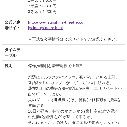
1等席：9,500円
2等席：6,300円
3等席：4,200円
公式／劇
http://www.sunshine-theatre.co.
場サイト
jp/lineup/index.html
※正式な公演情報は公式サイトでご確認ください。
タイムテ
ーブル
説明
傑作推理劇を豪華配役で上演!!
窓辺にアルプスのパノラマが広がる、とある山荘。
新婚3ヶ月のカップルが、ヴァカンスに訪れる。
滞在2日目の些細な夫婦喧嘩から妻・エリザベートが
出て行ってしまい、
夫のダニエル(川﨑麻世)は、警視(上條恒彦)に捜索を
依頼する。
10日が経ち、神父のマクシマン(宮川浩)に付き添わ
れた妻(池畑慎之介)が帰って来るが、
それはまったくの別人。ダニエルの知らない女だっ