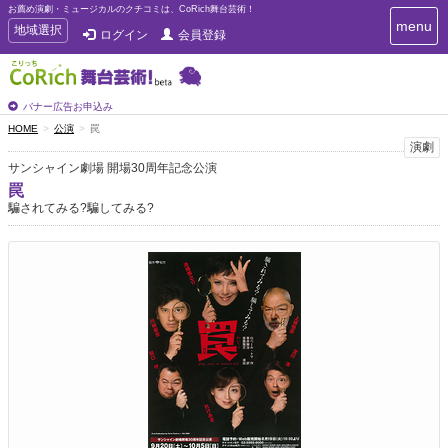
お薦め演劇・ミュージカルのクチコミは、CoRich舞台芸術！
T
menu
T
地域選択
ログイン
会員登録
o
o
g
g
g
g
l
l
バナー広告お申込み
e
e
HOME
公演
罠
n
n
演劇
a
a
v
サンシャイン劇場 開場30周年記念公演
i
v
罠
g
i
騙されてみる?騙してみる?
a
g
t
a
i
t
o
n
i
o
n