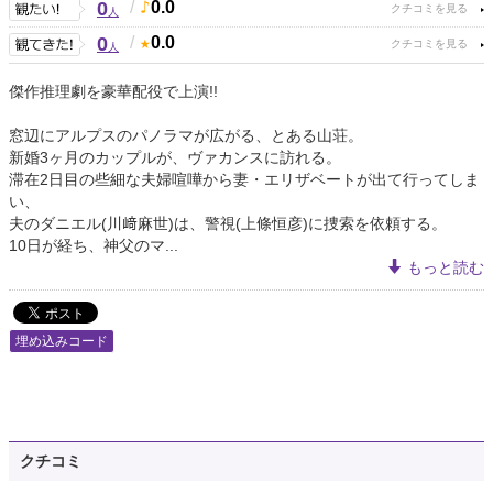
0
/
0.0
人
0
/
0.0
人
傑作推理劇を豪華配役で上演!!
窓辺にアルプスのパノラマが広がる、とある山荘。
新婚3ヶ月のカップルが、ヴァカンスに訪れる。
滞在2日目の些細な夫婦喧嘩から妻・エリザベートが出て行ってしま
い、
夫のダニエル(川﨑麻世)は、警視(上條恒彦)に捜索を依頼する。
10日が経ち、神父のマ...
もっと読む
埋め込みコード
クチコミ