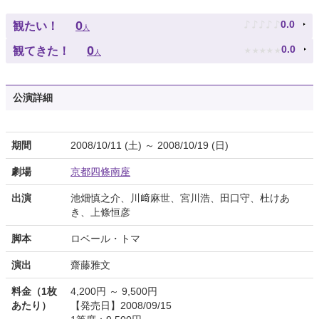
♪
♪
♪
♪
♪
0
0.0
観たい！
人
★
★
★
★
★
0
0.0
観てきた！
人
公演詳細
期間
2008/10/11 (土) ～ 2008/10/19 (日)
劇場
京都四條南座
出演
池畑慎之介、川﨑麻世、宮川浩、田口守、杜けあ
き、上條恒彦
脚本
ロベール・トマ
演出
齋藤雅文
料金（1枚
4,200円 ～ 9,500円
あたり）
【発売日】2008/09/15