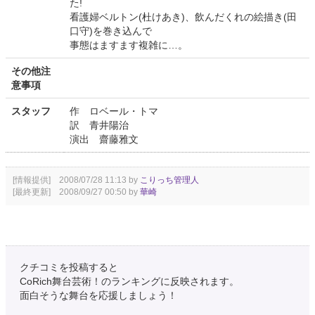
た!
看護婦ベルトン(杜けあき)、飲んだくれの絵描き(田
口守)を巻き込んで
事態はますます複雑に…。
その他注
意事項
スタッフ
作 ロベール・トマ
訳 青井陽治
演出 齋藤雅文
[情報提供] 2008/07/28 11:13 by
こりっち管理人
[最終更新] 2008/09/27 00:50 by
華崎
クチコミを投稿すると
CoRich舞台芸術！のランキングに反映されます。
面白そうな舞台を応援しましょう！