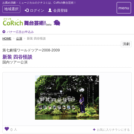
お薦め演劇・ミュージカルのクチコミは、CoRich舞台芸術！
T
menu
T
地域選択
ログイン
会員登録
o
o
g
g
g
g
l
l
バナー広告お申込み
e
e
HOME
公演
新装 四谷怪談
n
n
演劇
a
a
v
第七劇場ワールドツアー2008-2009
i
v
新装 四谷怪談
g
i
国内ツアー公演
a
g
t
a
i
t
o
n
i
o
n
人
0
お気に入りチラシにする