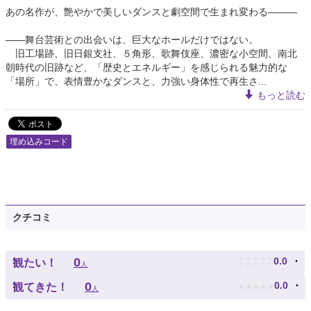
あの名作が、艶やかで美しいダンスと劇空間で生まれ変わる―――
――舞台芸術との出会いは、巨大なホールだけではない。
旧工場跡、旧日銀支社、５角形、歌舞伎座、濃密な小空間、南北
朝時代の旧跡など、「歴史とエネルギー」を感じられる魅力的な
「場所」で、表情豊かなダンスと、力強い身体性で再生さ...
もっと読む
埋め込みコード
クチコミ
♪
♪
♪
♪
♪
0
0.0
観たい！
人
★
★
★
★
★
0
0.0
観てきた！
人