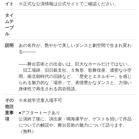
イト
※正式な公演情報は公式サイトでご確認ください。
タイ
ムテ
ーブ
ル
説明
あの名作が、艶やかで美しいダンスと劇空間で生まれ変わ
る―――
――舞台芸術との出会いは、巨大なホールだけではない。
旧工場跡、旧日銀支社、５角形、歌舞伎座、濃密な小空
間、南北朝時代の旧跡など、「歴史とエネルギー」を感じ
られる魅力的な「場所」で、表情豊かなダンスと、力強い
身体性で再生される四谷怪談。
その
※未就学児童入場不可
他注
意事
●アフタートークあり
項
公演終了後に、演出家・鳴海康平が、ゲストを招いて作品
についての解説や、舞台芸術の魅力について語ります。
（無料）