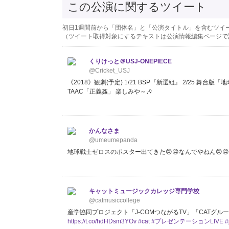
この公演に関するツイート
初日1週間前から「団体名」と「公演タイトル」を含むツイ
（ツイート取得対象にするテキストは公演情報編集ページで
くりけっと＠USJ-ONEPIECE
@Cricket_USJ
《2018》観劇(予定) 1/21 BSP『新選組』 2/25 舞台版「地
TAAC「正義姦」 楽しみや～🎶
かんなさま
@umeumepanda
地球戦士ゼロスのポスター出てきた😔😔なんでやねん😔
キャットミュージックカレッジ専門学校
@catmusiccollege
産学協同プロジェクト「J-COMつながるTV」「CATグルー
https://t.co/hdHDsm3YOv
#cat
#プレゼンテーションLIVE
#