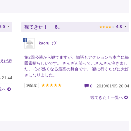
★
★
★
★
★
6
5.0
4.8
観てきた！
人
kaoru（9）
第2回公演から観てますが、物語もアクションも本当に毎
あえば必
回素晴らしいです。 さんざん笑って…さんざん泣きまし
た。 心が熱くなる最高の舞台です。 観に行くたびに大好
きになりました。
 21:44
★★★★★
満足度
0
2019/01/05 20:04
覧へ
観てきた！一覧へ