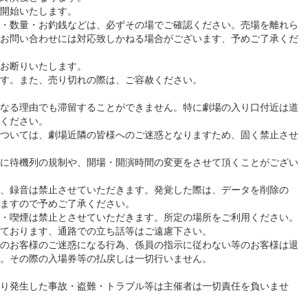
開始いたします。
・数量・お釣銭などは、必ずその場でご確認ください。売場を離れら
お問い合わせには対応致しかねる場合がございます、予めご了承くだ
お断りいたします。
す。また、売り切れの際は、ご容赦ください。
なる理由でも滞留することができません。特に劇場の入り口付近は道
ください。
ついては、劇場近隣の皆様へのご迷惑となりますため、固く禁止させ
に待機列の規制や、開場・開演時間の変更をさせて頂くことがござい
、録音は禁止させていただきます。発覚した際は、データを削除の
ますので予めご了承ください。
・喫煙は禁止とさせていただきます。所定の場所をご利用ください。
ております、通路での立ち話等はご遠慮下さい。
のお客様のご迷惑になる行為、係員の指示に従わない等のお客様は退
。その際の入場券等の払戻しは一切行いません。
り発生した事故・盗難・トラブル等は主催者は一切責任を負いませ