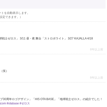
ートを自動表示します。
設定できます。）
球戦士ゼロス」 3/11 昼・夜 舞台「ストロボライト」 3/27 KAJALLA 4/18
8年以上前
（笑）
8年以上前
プ30周年ロゴデザイン」「HIS OTA BASE」「地球戦士ゼロス」の紹介でした！
jcom
#otabase
#ゼロス