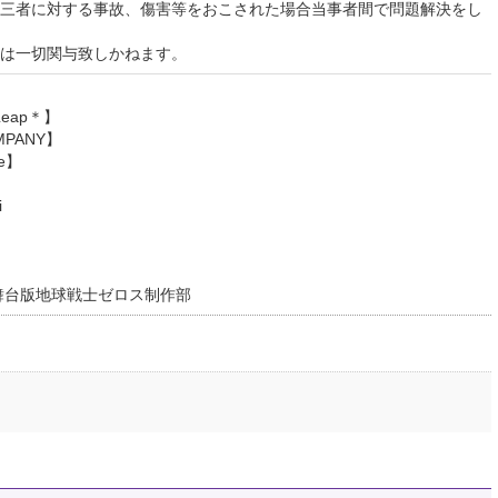
三者に対する事故、傷害等をおこされた場合当事者間で問題解決をし
は一切関与致しかねます。
】
eap＊】
PANY】
e】
】
i
舞台版地球戦士ゼロス制作部