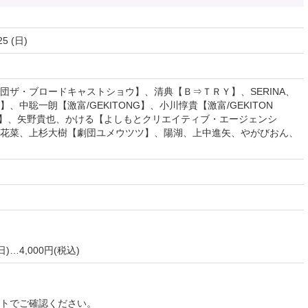
25 (日)
団ザ・ブロードキャストショウ】、清典【Ｂ⇒ＴＲＹ】、SERINA、
ns】、中聡一朗【激富/GEKITONG】、小川惇貴【激富/GEKITON
】、矢野貴也、かける【よしもとクリエイティブ・エージェンシ
花菜、上杉大樹【劇団ユメウツツ】、陽湖、上中進矢、やがびおん、
…4,000円(税込)
イトでご確認ください。