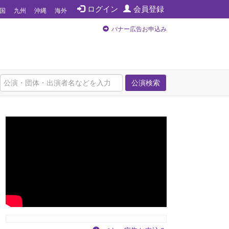
ログイン
会員登録
国
九州
沖縄
海外
バナー広告お申込み
公演検索