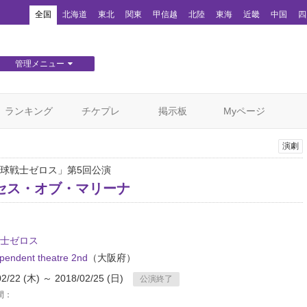
！
全国
北海道
東北
関東
甲信越
北陸
東海
近畿
中国
四
管理メニュー
団体WEBサイト管理
顧客管理
ランキング
チケプレ
掲示板
Myページ
演劇
球戦士ゼロス」第5回公演
セス・オブ・マリーナ
士ゼロス
pendent theatre 2nd
（大阪府）
02/22 (木) ～ 2018/02/25 (日)
公演終了
間：