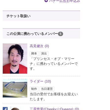
バナー広告お申込み
チケット取扱い
この公演に携わっているメンバー
5
高見健次
(0)
脚本
演出
「プリンセス・オブ・マリー
ナ」に携わっているメンバーで
す。
ライダー
(10)
制作
当日運営
当日の受付でお客様をお迎えい
たします。
三原悠里(Cheeky☆Queens)
(0)