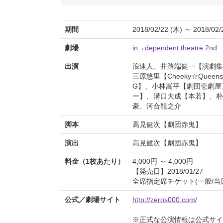
期間
2018/02/22 (木) ～ 2018/02/
劇場
in→dependent theatre 2nd
出演
浪速人、井路端健一【演劇集
三原悠里【Cheeky☆Quee
G】、小林嵩平【劇団壱劇屋
ー】、溝口大成【本若】、朴
豪、河合龍之介
脚本
高見健次【劇団赤鬼】
演出
高見健次【劇団赤鬼】
料金（1枚あたり）
4,000円 ～ 4,000円
【発売日】2018/01/27
全席指定席チケット(一般/当日)
公式／劇場サイト
http://zeros000.com/
※正式な公演情報は公式サ