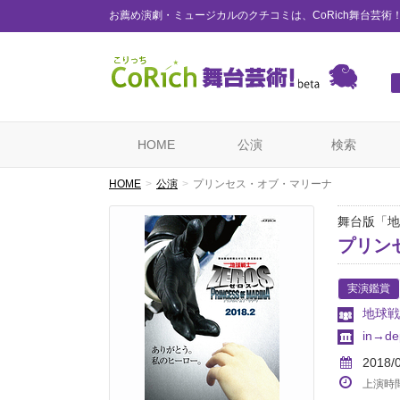
お薦め演劇・ミュージカルのクチコミは、CoRich舞台芸術
HOME
公演
検索
HOME
公演
プリンセス・オブ・マリーナ
舞台版「地
プリン
実演鑑賞
地球戦
in→de
2018/
上演時