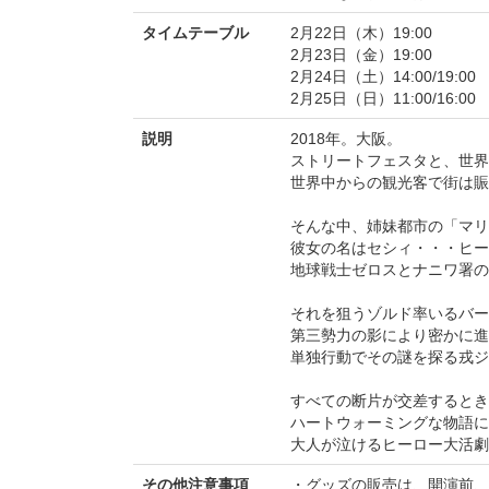
タイムテーブル
2月22日（木）19:00
2月23日（金）19:00
2月24日（土）14:00/19:00
2月25日（日）11:00/16:00
説明
2018年。大阪。
ストリートフェスタと、世界
世界中からの観光客で街は賑
そんな中、姉妹都市の「マリ
彼女の名はセシィ・・・ヒー
地球戦士ゼロスとナニワ署の
それを狙うゾルド率いるバー
第三勢力の影により密かに進
単独行動でその謎を探る戎ジ
すべての断片が交差するとき
ハートウォーミングな物語に
大人が泣けるヒーロー大活劇
その他注意事項
・グッズの販売は、開演前、