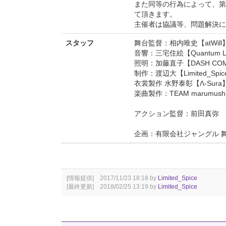
また同等の行為によって、第
て頂きます。
主催者は協議等、問題解決に
スタッフ
舞台監督：相内唯史【atWill
音響：三宅住絵【Quantum L
照明：加藤直子【DASH COM
制作：渡辺大【Limited_Spic
衣裳製作 水野泰彰【Λ-Sura
楽曲製作：TEAM marumush
アクション監督：前田真弥
企画：有限会社ジャングル 
[情報提供] 2017/11/23 18:18 by
Limited_Spice
[最終更新] 2018/02/25 13:19 by
Limited_Spice