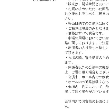
・販売は、開場時間と共にに
・お買い求めいただいた商品
れた後のお申し出や、後日の
さい。
・転売目的でのご購入は固く
・ご精算は現金のみとなりま
・価格はすべて税込です。
・劇場の周辺においてはいか
路に面しております、ご注意
・出演者の入り待ち出待ちに
て頂きます。
・入場の際、安全措置のため
ます。
・関係者以外の公演中の撮影
上、ご退出頂く場合もござい
・公演中、ホール内での飲食
・ホール内の通路は狭くなっ
・会場内、近辺において、他
場して頂く場合がございます
会場内外でお客様の起因によ
ん。