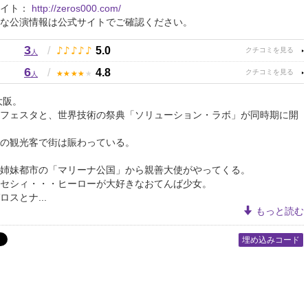
サイト：
http://zeros000.com/
な公演情報は公式サイトでご確認ください。
3
♪
♪
♪
♪
♪
/
5.0
人
6
★
★
★
★
★
/
4.8
人
大阪。
フェスタと、世界技術の祭典「ソリューション・ラボ」が同時期に開
の観光客で街は賑わっている。
姉妹都市の「マリーナ公国」から親善大使がやってくる。
セシィ・・・ヒーローが大好きなおてんば少女。
スとナ...
もっと読む
埋め込みコード