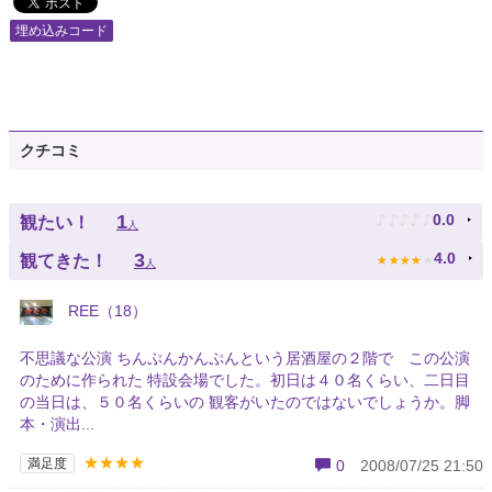
埋め込みコード
クチコミ
♪
♪
♪
♪
♪
1
0.0
観たい！
人
★
★
★
★
★
3
4.0
観てきた！
人
REE（18）
不思議な公演 ちんぷんかんぷんという居酒屋の２階で この公演
のために作られた 特設会場でした。初日は４０名くらい、二日目
の当日は、５０名くらいの 観客がいたのではないでしょうか。脚
本・演出...
★★★★
満足度
0
2008/07/25 21:50