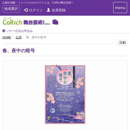
お薦め演劇・ミュージカルのクチコミは、CoRich舞台芸術！
T
menu
T
地域選択
ログイン
会員登録
o
o
g
g
g
g
l
l
バナー広告お申込み
e
e
HOME
公演
春、夜中の暗号
n
n
演劇
a
a
v
春、夜中の暗号
i
v
g
i
a
g
t
a
i
t
o
n
i
o
n