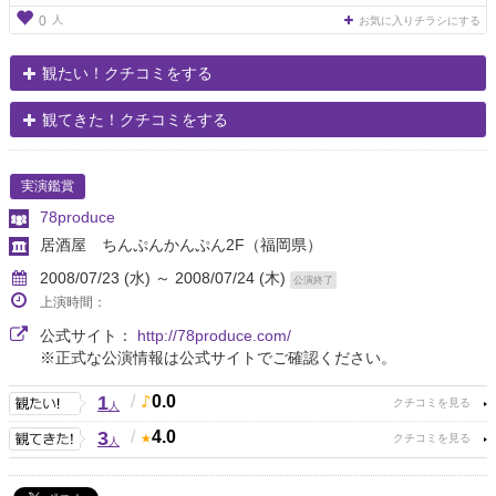
人
0
お気に入りチラシにする
観たい！クチコミをする
観てきた！クチコミをする
実演鑑賞
78produce
居酒屋 ちんぷんかんぷん2F
（福岡県）
2008/07/23 (水) ～ 2008/07/24 (木)
公演終了
上演時間：
公式サイト：
http://78produce.com/
※正式な公演情報は公式サイトでご確認ください。
1
/
0.0
人
3
/
4.0
人