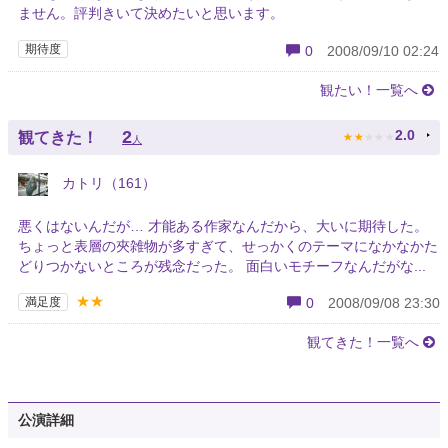
ません。評判きいて決めたいと思います。
期待度
0
2008/09/10 02:24
観たい！一覧へ
★
★
★
★
★
2
2.0
観てきた！
人
カトリ（161）
悪くはないんだが… 才能ある作家なんだから、大いに期待した。
ちょっと表層の夾雑物が多すぎて、せっかくのテーマになかなかた
どりつかないところが残念だった。 面白いモチーフなんだがな...
★★
満足度
0
2008/09/08 23:30
観てきた！一覧へ
公演詳細