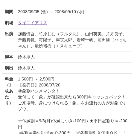
期間
2008/09/05 (金) ～ 2008/09/10 (水)
劇場
タイニイアリス
出演
加藤慎吾、竹原じむ（フルタ丸）、山田英美、片方良子、
斉藤真帆、毎陽子、岸宗太郎、岩崎千帆、前田勝（ハっち
ゃん）、最所裕樹（エスキューブ）
脚本
鈴木厚人
演出
鈴木厚人
料金
1,500円 ～ 2,500円
（1
【発売日】2008/07/20
枚あ
＠象割ハジメマシタ！
た
受付にて「象」が確認出来たら300円キャッシュバック！
り）
ご来場時、身につけられる「象」をお連れの方が対象です
ゾウ。
☆仏滅割＝9/8(月)仏滅につき-100円 / ★平日昼割り＝-200
円
♪学割＝学生証提示で-300円 ※各種割引き併用ＯＫ！！