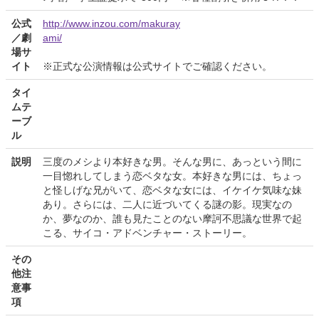
公式
http://www.inzou.com/makuray
／劇
ami/
場サ
イト
※正式な公演情報は公式サイトでご確認ください。
タイ
ムテ
ーブ
ル
説明
三度のメシより本好きな男。そんな男に、あっという間に
一目惚れしてしまう恋ベタな女。本好きな男には、ちょっ
と怪しげな兄がいて、恋ベタな女には、イケイケ気味な妹
あり。さらには、二人に近づいてくる謎の影。現実なの
か、夢なのか、誰も見たことのない摩訶不思議な世界で起
こる、サイコ・アドベンチャー・ストーリー。
その
他注
意事
項