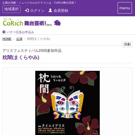
お薦め演劇・ミュージカルのクチコミは、CoRich舞台芸術！
T
menu
T
地域選択
ログイン
会員登録
o
o
g
g
g
g
l
l
バナー広告お申込み
e
e
HOME
公演
枕闇(まくらやみ)
n
n
演劇
a
a
v
アリスフェスティバル2008参加作品
i
v
枕闇(まくらやみ)
g
i
a
g
t
a
i
t
o
n
i
o
n