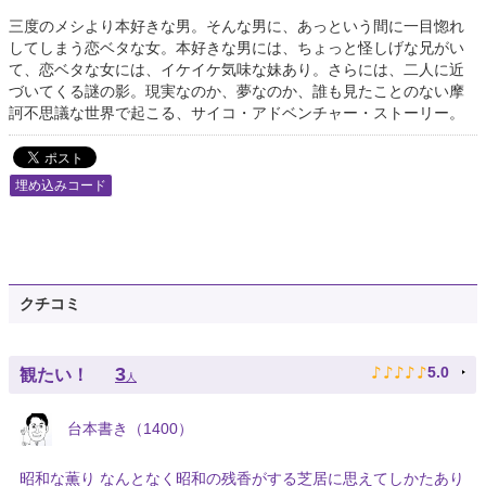
三度のメシより本好きな男。そんな男に、あっという間に一目惚れ
してしまう恋ベタな女。本好きな男には、ちょっと怪しげな兄がい
て、恋ベタな女には、イケイケ気味な妹あり。さらには、二人に近
づいてくる謎の影。現実なのか、夢なのか、誰も見たことのない摩
訶不思議な世界で起こる、サイコ・アドベンチャー・ストーリー。
埋め込みコード
クチコミ
♪
♪
♪
♪
♪
3
5.0
観たい！
人
台本書き（1400）
昭和な薫り なんとなく昭和の残香がする芝居に思えてしかたあり