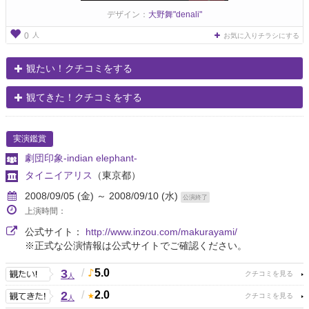
デザイン：
大野舞"denali"
人
0
お気に入りチラシにする
観たい！クチコミをする
観てきた！クチコミをする
実演鑑賞
劇団印象-indian elephant-
タイニイアリス
（東京都）
2008/09/05 (金) ～ 2008/09/10 (水)
公演終了
上演時間：
公式サイト：
http://www.inzou.com/makurayami/
※正式な公演情報は公式サイトでご確認ください。
3
/
5.0
人
2
/
2.0
人