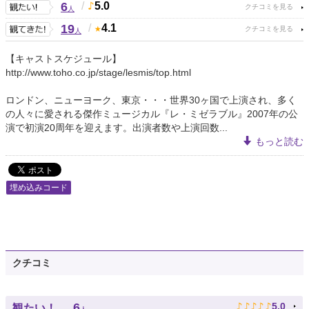
6
/
5.0
人
19
/
4.1
人
【キャストスケジュール】
http://www.toho.co.jp/stage/lesmis/top.html
ロンドン、ニューヨーク、東京・・・世界30ヶ国で上演され、多く
の人々に愛される傑作ミュージカル『レ・ミゼラブル』2007年の公
演で初演20周年を迎えます。出演者数や上演回数...
もっと読む
埋め込みコード
クチコミ
♪
♪
♪
♪
♪
6
5.0
観たい！