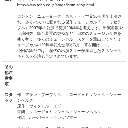
http://www.toho.co.jp/stage/lesmis/top.html
ロンドン、ニューヨーク、東京・・・世界30ヶ国で上演さ
れ、多くの人々に愛される傑作ミュージカル『レ・ミゼラ
ブル』2007年の公演で初演20周年を迎えます。出演者数や
上演回数、舞台装置の規模など、日本のミュージカル史を
塗り替え、多くのミュージカル・スターを輩出してきたミ
ュージカルの20周年記念公演が6月、幕を開けます。
今回の舞台では、歴代の出演スターが集結したスペシャル
キャスト公演も予定されています。
その
他注
意事
項
スタ
作 アラン・ブーブリル クロード＝ミッシェル・シェー
ッフ
ンベルク
原作 ヴィクトル・ユゴー
音楽 クロード＝ミッシェル・シェーンベルク
作詞 ハーバート・クレッツマー