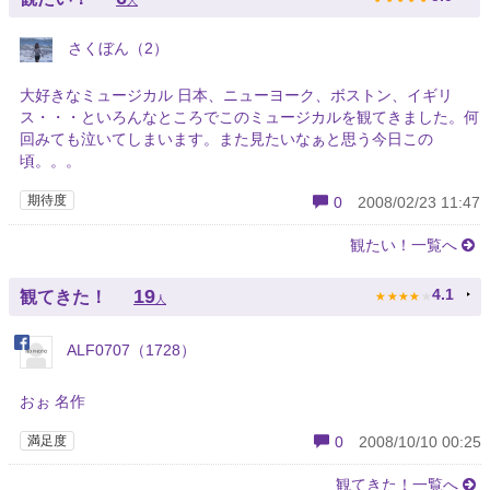
人
さくぼん（2）
大好きなミュージカル 日本、ニューヨーク、ボストン、イギリ
ス・・・といろんなところでこのミュージカルを観てきました。何
回みても泣いてしまいます。また見たいなぁと思う今日この
頃。。。
期待度
0
2008/02/23 11:47
観たい！一覧へ
★
★
★
★
★
19
4.1
観てきた！
人
ALF0707（1728）
おぉ 名作
満足度
0
2008/10/10 00:25
観てきた！一覧へ