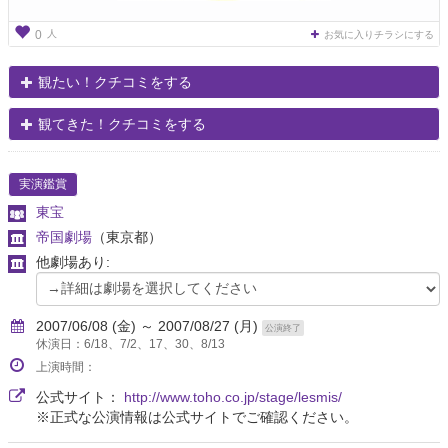
人
0
お気に入りチラシにする
観たい！クチコミをする
観てきた！クチコミをする
実演鑑賞
東宝
帝国劇場
（東京都）
他劇場あり:
2007/06/08 (金) ～ 2007/08/27 (月)
公演終了
休演日：6/18、7/2、17、30、8/13
上演時間：
公式サイト：
http://www.toho.co.jp/stage/lesmis/
※正式な公演情報は公式サイトでご確認ください。