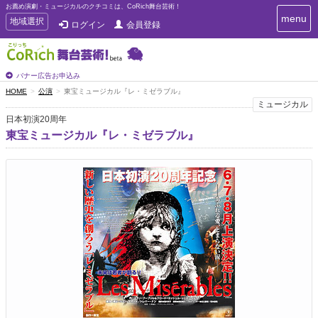
お薦め演劇・ミュージカルのクチコミは、CoRich舞台芸術！
T
menu
T
地域選択
ログイン
会員登録
o
o
g
g
g
g
l
l
バナー広告お申込み
e
e
HOME
公演
東宝ミュージカル『レ・ミゼラブル』
n
n
ミュージカル
a
a
v
日本初演20周年
i
v
東宝ミュージカル『レ・ミゼラブル』
g
i
a
g
t
a
i
t
o
n
i
o
n