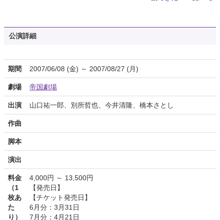
公演詳細
期間
2007/06/08 (金) ～ 2007/08/27 (月)
劇場
帝国劇場
出演
山口祐一郎、別所哲也、今井清隆、橋本さとし
作曲
脚本
演出
料金
4,000円 ～ 13,500円
（1
【発売日】
枚あ
【チケット発売日】
た
6月分：3月31日
り）
7月分：4月21日