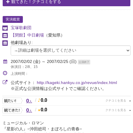
観てきた！クチコミをする
実演鑑賞
宝塚歌劇団
【閉館】中日劇場
（愛知県）
他劇場あり:
2007/02/02 (金) ～ 2007/02/25 (日)
公演終了
休演日：2/8、15
上演時間：
公式サイト：
http://kageki.hankyu.co.jp/revue/index.html
※正式な公演情報は公式サイトでご確認ください。
0
/
0.0
人
0
/
0.0
人
ミュージカル・ロマン
『星影の人』−沖田総司・まぼろしの青春−