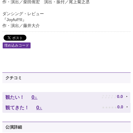
作・演出／柴田侑宏 演出・振付／尾上菊之丞
ダンシング・レビュー
『Joyful!!II』
作・演出／藤井大介
埋め込みコード
クチコミ
♪
♪
♪
♪
♪
0
0.0
観たい！
人
★
★
★
★
★
0
0.0
観てきた！
人
公演詳細