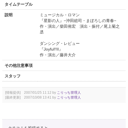
タイムテーブル
説明
ミュージカル・ロマン
『星影の人』−沖田総司・まぼろしの青春−
作・演出／柴田侑宏 演出・振付／尾上菊之
丞
ダンシング・レビュー
『Joyful!!II』
作・演出／藤井大介
その他注意事項
スタッフ
[情報提供] 2007/01/25 11:12 by
こりっち管理人
[最終更新] 2007/10/08 13:41 by
こりっち管理人