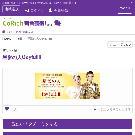
お薦め演劇・ミュージカルのクチコミは、CoRich舞台芸術！
T
menu
T
地域選択
ログイン
会員登録
o
o
g
g
g
g
l
l
バナー広告お申込み
e
e
HOME
公演
星影の人/Joyful!!II
n
n
ミュージカル
a
a
v
雪組公演
i
v
星影の人/Joyful!!II
g
i
a
g
t
a
i
t
o
n
i
o
n
人
0
お気に入りチラシにする
観たい！クチコミをする