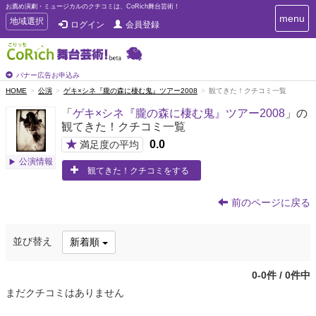
お薦め演劇・ミュージカルのクチコミは、CoRich舞台芸術！
T
menu
T
地域選択
ログイン
会員登録
o
o
g
g
g
g
l
l
バナー広告お申込み
e
e
HOME
公演
ゲキ×シネ『朧の森に棲む鬼』ツアー2008
観てきた！クチコミ一覧
n
n
a
「
ゲキ×シネ『朧の森に棲む鬼』ツアー2008
」の
a
v
観てきた！クチコミ一覧
i
v
g
★
0.0
i
満足度の平均
a
g
公演情報
t
観てきた！クチコミをする
a
i
t
o
n
i
前のページに戻る
o
n
並び替え
新着順
0-0件 / 0件中
まだクチコミはありません