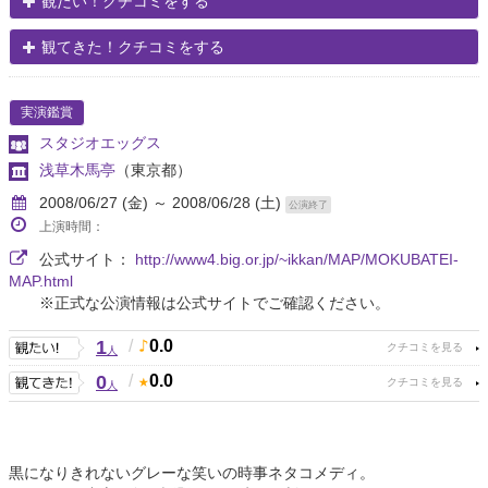
観たい！クチコミをする
観てきた！クチコミをする
実演鑑賞
スタジオエッグス
浅草木馬亭
（東京都）
2008/06/27 (金) ～ 2008/06/28 (土)
公演終了
上演時間：
公式サイト：
http://www4.big.or.jp/~ikkan/MAP/MOKUBATEI-
MAP.html
※正式な公演情報は公式サイトでご確認ください。
1
/
0.0
人
0
/
0.0
人
黒になりきれないグレーな笑いの時事ネタコメディ。