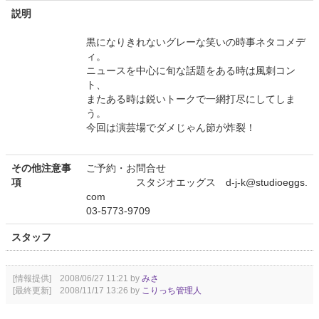
説明
黒になりきれないグレーな笑いの時事ネタコメデ
ィ。
ニュースを中心に旬な話題をある時は風刺コン
ト、
またある時は鋭いトークで一網打尽にしてしま
う。
今回は演芸場でダメじゃん節が炸裂！
その他注意事
ご予約・お問合せ
項
スタジオエッグス d-j-k@studioeggs.
com
03-5773-9709
スタッフ
[情報提供] 2008/06/27 11:21 by
みさ
[最終更新] 2008/11/17 13:26 by
こりっち管理人