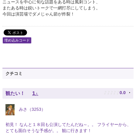
ニュースを中心に旬な話題をある時は風刺コント、
またある時は鋭いトークで一網打尽にしてしまう。
今回は演芸場でダメじゃん節が炸裂！
埋め込みコード
クチコミ
♪
♪
♪
♪
♪
1
0.0
観たい！
人
みさ（3253）
初見！ なんと１８回も公演してたんだね～。。 フライヤーから、
とても面白そうな予感が。。 観に行きます！