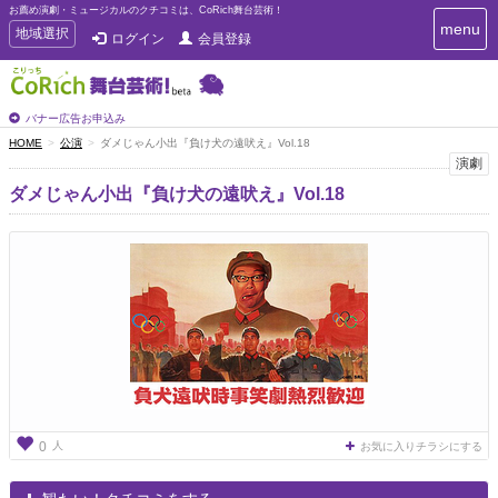
お薦め演劇・ミュージカルのクチコミは、CoRich舞台芸術！
T
menu
T
地域選択
ログイン
会員登録
o
o
g
g
g
g
l
l
バナー広告お申込み
e
e
HOME
公演
ダメじゃん小出『負け犬の遠吠え』Vol.18
n
n
演劇
a
a
v
ダメじゃん小出『負け犬の遠吠え』Vol.18
i
v
g
i
a
g
t
a
i
t
o
n
i
o
n
人
0
お気に入りチラシにする