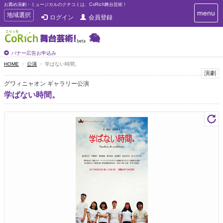
お薦め演劇・ミュージカルのクチコミは、CoRich舞台芸術！
T
menu
T
地域選択
ログイン
会員登録
o
o
g
g
g
g
l
l
バナー広告お申込み
e
e
HOME
公演
学ばない時間。
n
n
演劇
a
a
v
グワィニャオン ギャラリー公演
i
v
学ばない時間。
g
i
a
g
t
a
i
t
o
n
i
o
n