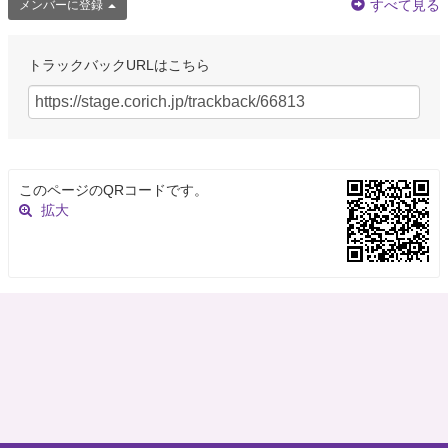
すべて見る
メンバーに登録
約9年前
トラックバックURLはこちら
グワィニャオン
@guwalinyaon
この次回公演に「学ばない時間。」出演の佐伯さやか、さいとうえりなも出
演予定！ 乞うご期待です。 また、「番外 池田屋・裏」のDVD（２００９年
１月上演）はグワィニャオンＨＰのSHOPにて発売中！
https://t.co/Ww2DULUKXN
約9年前
このページのQRコードです。
拡大
グワィニャオン
@guwalinyaon
【グワィニャオン 次回公演予告】 グワィニャオンの代表作の一本「番外 池
田屋・裏」待望の続編登場！ 「池田屋・裏２」 2017年12月13日(水)〜17日
(日) 大塚 萬劇場 豪華ゲストを迎えておおくりする西村太佑渾身の書…
https://t.co/ABSxoKe0yc
約9年前
さいとう えりな
@DANCE262