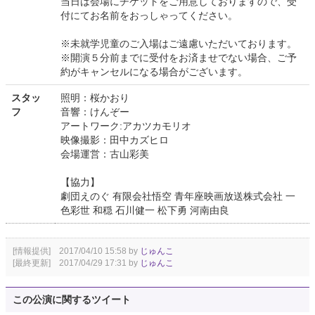
当日は会場にチケットをご用意しておりますので、受
付にてお名前をおっしゃってください。
※未就学児童のご入場はご遠慮いただいております。
※開演５分前までに受付をお済ませでない場合、ご予
約がキャンセルになる場合がございます。
スタッ
照明：桜かおり
フ
音響：けんぞー
アートワーク:アカツカモリオ
映像撮影：田中カズヒロ
会場運営：古山彩美
【協力】
劇団えのぐ 有限会社悟空 青年座映画放送株式会社 一
色彩世 和穏 石川健一 松下勇 河南由良
[情報提供] 2017/04/10 15:58 by
じゅんこ
[最終更新] 2017/04/29 17:31 by
じゅんこ
この公演に関するツイート