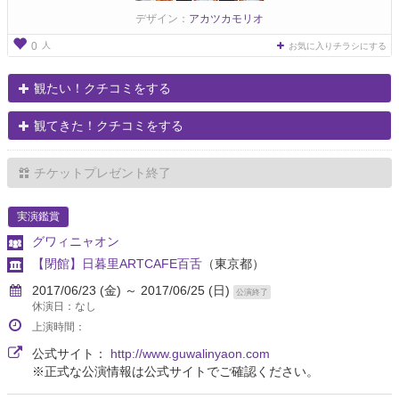
デザイン：
アカツカモリオ
人
0
お気に入りチラシにする
観たい！クチコミをする
観てきた！クチコミをする
チケットプレゼント終了
実演鑑賞
グワィニャオン
【閉館】日暮里ARTCAFE百舌
（東京都）
2017/06/23 (金) ～ 2017/06/25 (日)
公演終了
休演日：なし
上演時間：
公式サイト：
http://www.guwalinyaon.com
※正式な公演情報は公式サイトでご確認ください。