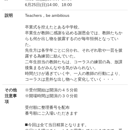
6月25日(日)14:00、18:00
説明
Teachers，be ambitious
卒業式を控えたとある中学校。
卒業生が教師に感謝を込める謝恩会では、教師たちか
らも何か出し物を披露するのが毎年恒例となってい
た。
先生方は各学年ごとに分かれ、それぞれ歌や一芸を披
露する為練習に励んでいた。
二年生担当の教師たちは、コーラスの練習の為、放課
後集まるがみんなやる気がみられない。
時間だけが過ぎていく中、一人の教師の行動により、
コーラスは意外な出し物へと変化していく・・・
その他
※受付開始は開演の４５分前
注意事
※開場時間は開演の３０分前
項
受付順に整理番号を配布
番号順にご入場いただきます
◼️今回は全て当日精算となります。