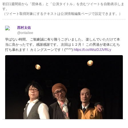
初日1週間前から「団体名」と「公演タイトル」を含むツイートを自動表示しま
す。
（ツイート取得対象にするテキストは公演情報編集ページで設定できます。）
西村太佑
@ontailee
学ばない時間。 ご観劇誠に有り難うございました。 楽しんでいただけて本
当に良かったです。感謝感謝です。 次回は１２月！ この男達が老体にむち
打ち暴れます！ カミングスーンです！(*^^*)
https://t.co/WszDJJVRLy