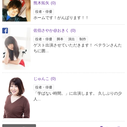
約9年前
熊木拓矢
(0)
役者・俳優
熊木拓矢
ホームです！がんばります！！
@9mak9mak
順番ごっちゃになっちゃいましたが、改めまして「学ばない時間。」全公演
佐伯さやか@おきく
(0)
終了致しました。 沢山のお客様にご来場頂きまして本当に嬉しかったです！
ありがとございました！ 少人数芝居。すんごく楽しかったなぁ(*^^*) 次は九
役者・俳優
脚本
演出
制作
月！！誠心誠意…
https://t.co/u5NX0teRbm
ゲスト出演させていただきます！ ベテランさんた
約9年前
ちに囲...
笠田康平
@k_casada
昨日グワィニャオンギャラリー公演「学ばない時間。」無事に終演いたしま
じゅんこ
(0)
した。ご来場の皆様！応援してくだった皆様！誠にありがとうございまし
た！今回の至近距離公演。お客様の笑顔や笑い声を含めてひとつの作品だっ
役者・俳優
たと感じています。また素敵な…
https://t.co/kAj5n6GOGL
「学ばない時間。」に出演します。 久しぶりの少
約9年前
人...
さいとう えりな
@DANCE262
更新✔️ 「 学ばない時間。 」 →
https://t.co/twa0uqPSxK