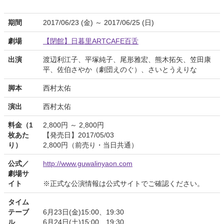
期間
2017/06/23 (金) ～ 2017/06/25 (日)
劇場
【閉館】日暮里ARTCAFE百舌
出演
渡辺利江子、平塚純子、尾形雅宏、熊木拓矢、笠田康
平、佐伯さやか（劇団えのぐ）、さいとうえりな
脚本
西村太佑
演出
西村太佑
料金（1
2,800円 ～ 2,800円
枚あた
【発売日】2017/05/03
り）
2,800円（前売り・当日共通）
公式／
http://www.guwalinyaon.com
劇場サ
イト
※正式な公演情報は公式サイトでご確認ください。
タイム
テーブ
6月23日(金)15:00、19:30
ル
6月24日(土)15:00、19:30