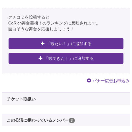
クチコミを投稿すると
CoRich舞台芸術！のランキングに反映されます。
面白そうな舞台を応援しましょう！
「観たい！」に追加する
「観てきた！」に追加する
バナー広告お申込み
約9年前
チケット取扱い
グワィニャオン
@guwalinyaon
終わったーーヽ(^○^)ノ | グワいま！ 【渡辺利江子がグワィニャオンのブログ
この公演に携わっているメンバー
3
を更新しました】
https://t.co/vmfF7xvxZd