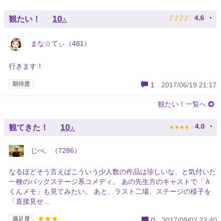
♪
♪
♪
♪
♪
10
4.6
観たい！
人
まな☆てぃ（481）
行きます！
期待度
1
2017/06/19 21:17
観たい！一覧へ
★
★
★
★
★
10
4.0
観てきた！
人
じべ。（7286）
なるほどそう言えばこういう少人数の作品は珍しいな、と気付いた
一種のバックステージ系コメディ。 あの先生方のキャストで「Ａ
くんメモ」も見てみたい。 あと、ラスト二場、ステージの様子を
「直接見せ...
★★★
満足度
0
2017/09/02 22:40