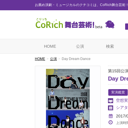
お薦め演劇・ミュージカルのクチコミは、CoRich舞台芸術
HOME
公演
検索
HOME
公演
Day Dream Dance
第15回公
Day Dr
実演鑑賞
空想実
シアター
2017/
上演時