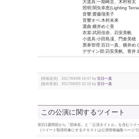
大道具:一期崎圭、木村裕太
照明:関矢幸恵(Lighting Terra
音響:齋藤瑠美子
音響オペ:木村未来
選曲:横井めぐ美
衣裳:武田佳奈、苅安美帆
小道具:小田島凜、門倉美穂
票券管理:百日一真、横井め
デザイン部:苅安美帆、青井 
[情報提供] 2017/04/08 16:47 by
百日一真
[最終更新] 2017/06/03 22:10 by
百日一真
この公演に関するツイート
初日1週間前から「団体名」と「公演タイトル」を含むツイ
（ツイート取得対象にするテキストは公演情報編集ページで