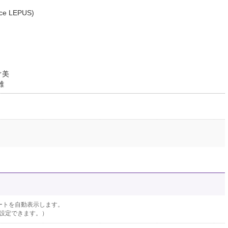
ce LEPUS)
ぐ美
雄
ートを自動表示します。
設定できます。）