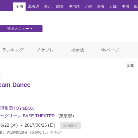
！
全国
北海道
東北
関東
甲信越
北陸
東海
近畿
中国
四
管理メニュー
団体WEBサイト管理
顧客管理
ランキング
チケプレ
掲示板
Myページ
演劇
演
eam Dance
現集団TOY'sBOX
グリーン BASE THEATER
（東京都）
06/22 (木) ～ 2017/06/25 (日)
公演終了
間： 約1時間20分（休憩なし）を予定