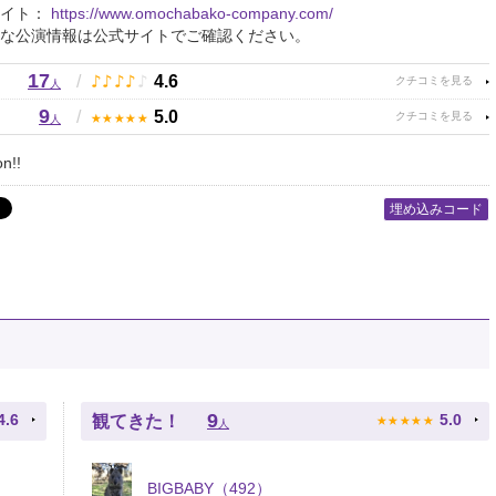
サイト：
https://www.omochabako-company.com/
な公演情報は公式サイトでご確認ください。
17
♪
♪
♪
♪
♪
/
4.6
人
9
★
★
★
★
★
/
5.0
人
n!!
埋め込みコード
★
★
★
★
★
9
4.6
5.0
観てきた！
人
BIGBABY（492）