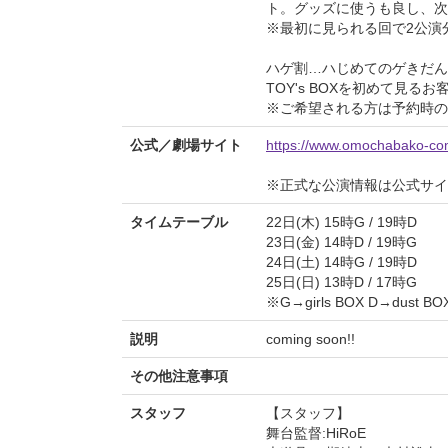
ト。グッズに使うも良し、次
※最初に見られる回で2公演分
ハゲ割…ハじめてのゲきだん
TOY's BOXを初めて見る
※ご希望される方は予約時の
公式／劇場サイト
https://www.omochabako-c
※正式な公演情報は公式サ
タイムテーブル
22日(木) 15時G / 19時D
23日(金) 14時D / 19時G
24日(土) 14時G / 19時D
25日(日) 13時D / 17時G
※G→girls BOX D→dust BO
説明
coming soon!!
その他注意事項
スタッフ
【スタッフ】
舞台監督:HiRoE