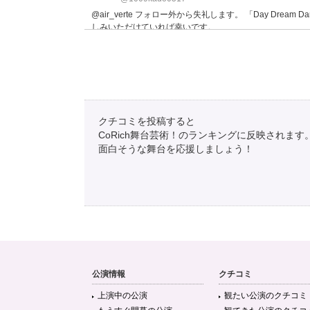
@air_verte フォロー外から失礼します。 「Day Drea
しみいただけていれば幸いです。
門倉美穂@演劇集団TOY's BOX
@1009kado0517
@S_Y_summer フォロー外から失礼します。「Day Dre
クチコミを投稿すると
お楽しみいただけていれば幸いです。
CoRich舞台芸術！のランキングに反映されます
面白そうな舞台を応援しましょう！
門倉美穂@演劇集団TOY's BOX
@1009kado0517
@shiBa_freedom フォロー外から失礼します。 「Day 
お楽しみいただけていれば幸いです。
門倉美穂@演劇集団TOY's BOX
公演情報
クチコミ
@1009kado0517
上演中の公演
観たい公演のクチコミ
@ushiroyubi1 フォロー外から失礼します。 「Day Dr
楽しみいただけていれば幸いです。