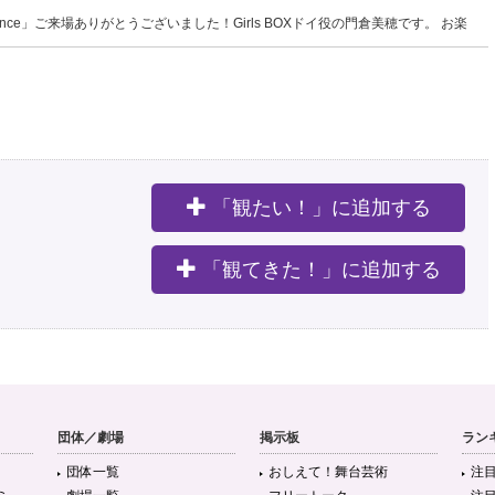
m Dance」ご来場ありがとうございました！Girls BOXドイ役の門倉美穂です。 お楽
約9年前
am Dance」ご来場ありがとうございました！Girls BOXドイ役の門倉美穂です。
「観たい！」に追加する
。
約9年前
「観てきた！」に追加する
Dream Dance」ご来場ありがとうございました！Girls BOXドイ役の門倉美穂です。
約9年前
団体／劇場
掲示板
ラン
団体一覧
おしえて！舞台芸術
注
eam Dance」ご来場ありがとうございました！Girls BOXドイ役の門倉美穂です。 お