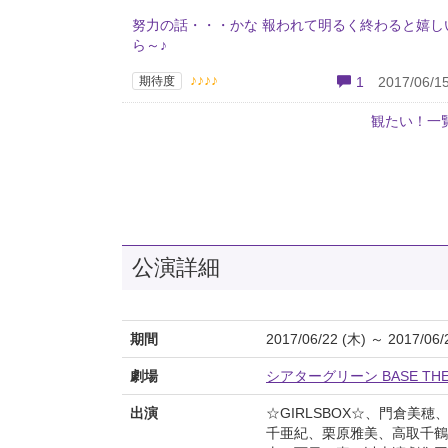
努力の話・・・かな 報われて明るく終わると嬉し
ら～♪
♪♪♪♪
期待度
1
2017/06/15
観たい！一
公演詳細
期間
2017/06/22 (木) ～ 2017/06/
劇場
シアターグリーン BASE THE
出演
☆GIRLSBOX☆、門倉美
千亜紀、栗原雅美、高取千鶴