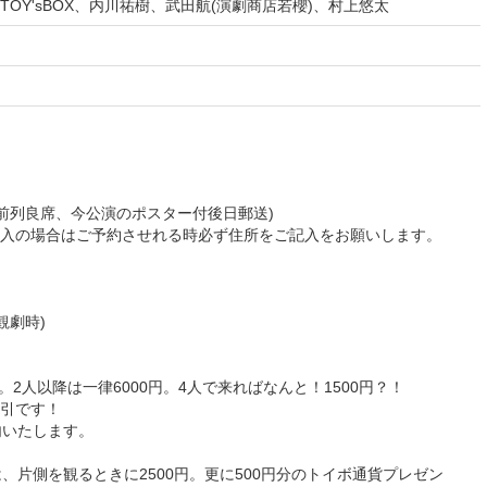
OY'sBOX、内川祐樹、武田航(演劇商店若櫻)、村上悠太
(前列良席、今公演のポスター付後日郵送)
入の場合はご予約させれる時必ず住所をご記入をお願いします。
観劇時)
。2人以降は一律6000円。4人で来ればなんと！1500円？！
引です！
案内いたします。
、片側を観るときに2500円。更に500円分のトイボ通貨プレゼン