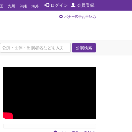
ログイン
会員登録
国
九州
沖縄
海外
バナー広告お申込み
公演検索