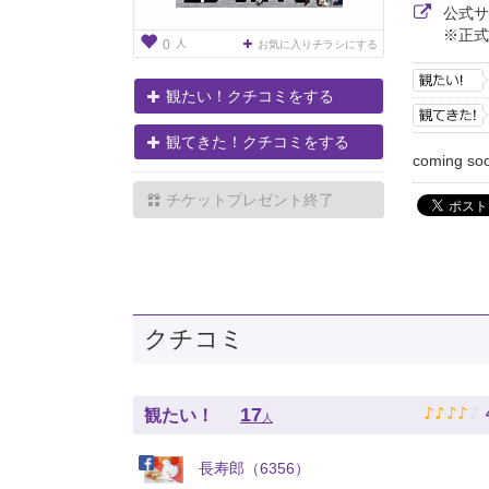
公式
※正式
人
0
お気に入りチラシにする
観たい！クチコミをする
観てきた！クチコミをする
coming soo
チケットプレゼント終了
クチコミ
♪
♪
♪
♪
♪
17
観たい！
人
長寿郎（6356）