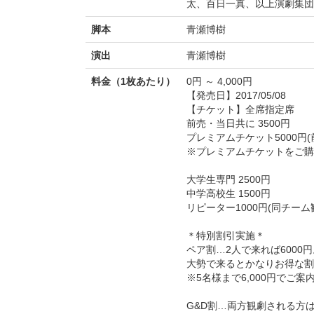
太、百日一真、以上演劇集団T
脚本
青瀬博樹
演出
青瀬博樹
料金（1枚あたり）
0円 ～ 4,000円
【発売日】2017/05/08
【チケット】全席指定席
前売・当日共に 3500円
プレミアムチケット5000円
※プレミアムチケットをご購
大学生専門 2500円
中学高校生 1500円
リピーター1000円(同チーム
＊特別割引実施＊
ペア割…2人で来れば6000円
大勢で来るとかなりお得な割
※5名様まで6,000円でご
G&D割…両方観劇される方は