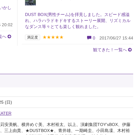
いかし
DUST BOX(男性チーム)を拝見しました。スピード感溢
れ、ハラハラドキドキするストーリー展開、リズミカル
 20:02
なダンス等々とても楽しく観れました。
覧へ
★★★★★
満足度
0
2017/06/27 15:44
観てきた！一覧へ
25 (日)
ATER
穂、苅安美帆、横井めぐ美、木村裕太、以上、演劇集団TOY'sBOX、伊藤
、三上由貴、★DUSTBOX★、青井雄、一期崎圭、小田島凜、木村裕