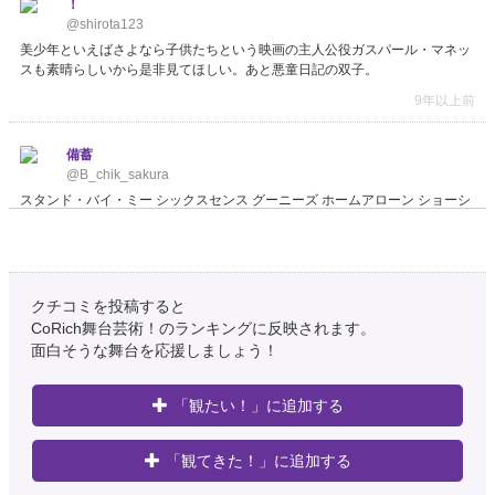
！
@shirota123
美少年といえばさよなら子供たちという映画の主人公役ガスパール・マネッ
スも素晴らしいから是非見てほしい。あと悪童日記の双子。
9年以上前
備蓄
@B_chik_sakura
スタンド・バイ・ミー シックスセンス グーニーズ ホームアローン ショーシ
ャンクの空に ララランド 悪童日記 イエスマン 千と千尋の神隠し Ted
#観た
映画も人間性に影響するかもしれないのであなた人生のベスト10を教えて
9年以上前
クチコミを投稿すると
太山でぶ子@人生足掻いている
CoRich舞台芸術！のランキングに反映されます。
@lilyan12123
面白そうな舞台を応援しましょう！
くっ！赤毛のアンと悪童日記か…。
9年以上前
「観たい！」に追加する
水道橋博士（小野正芳）
「観てきた！」に追加する
@s_hakase