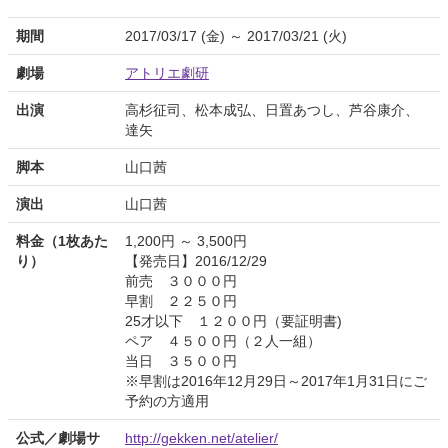
期間
2017/03/17 (金) ～ 2017/03/21 (火)
劇場
アトリエ劇研
出演
高杉征司、松本成弘、日置あつし、芦谷康介、
達矢
脚本
山口茜
演出
山口茜
料金（1枚あた
1,200円 ～ 3,500円
り）
【発売日】2016/12/29
前売 ３０００円
早割 ２２５０円
25才以下 １２００円（要証明書)
ペア ４５００円（２人一組）
当日 ３５００円
※早割は2016年12月29日～2017年1月31日にご
予約の方適用
公式／劇場サ
http://gekken.net/atelier/