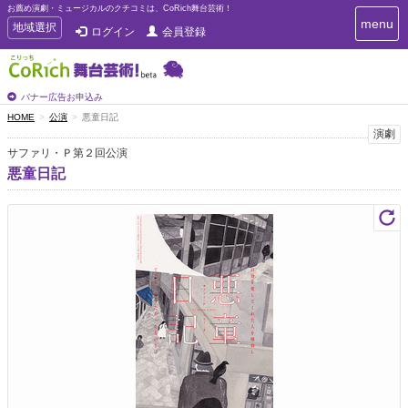
お薦め演劇・ミュージカルのクチコミは、CoRich舞台芸術！
T
menu
T
地域選択
ログイン
会員登録
o
o
g
g
g
g
l
l
バナー広告お申込み
e
e
HOME
公演
悪童日記
n
n
演劇
a
a
v
サファリ・Ｐ第２回公演
i
v
悪童日記
g
i
a
g
t
a
i
t
o
n
i
o
n