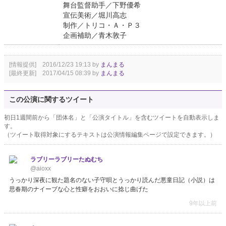
舞台監督助手／下野優希
宣伝美術／堀川高志
制作／トリコ・Ａ・Ｐ３
企画補助／青木敦子
[情報提供] 2016/12/23 19:13 by
まんまる
[最終更新] 2017/04/15 08:39 by
まんまる
この公演に関するツイート
初日1週間前から「団体名」と「公演タイトル」を含むツイートを自動表示しま
す。
（ツイート取得対象にするテキストは公演情報編集ページで設定できます。）
ラブリーラブリーたぬむち
@aioxx
うっかり深夜に観た題名のない子守唄とうっかり読んだ悪童日記（小説）は
思春期のナイーブな心と性癖をおおいに捻じ曲げた
9年以上前