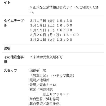
イト
※正式な公演情報は公式サイトでご確認くださ
い。
タイムテーブ
３月１７日（金）１９：３０
ル
３月１８日（土）１６：００
３月１９日（日）１６：００
３月２０日（月・祝）１６：００
３月２１日（火）１３：００
説明
その他注意事
＊未就学児童入場不可
項
スタッフ
堀茂樹 訳
「悪童日記」（ハヤカワ書房）
照明／池辺茜
音響／森永キョロ
衣装／南野詩恵
以上サファリ・Ｐ
舞台監督／浜村修司
舞台美術／夏目雅也