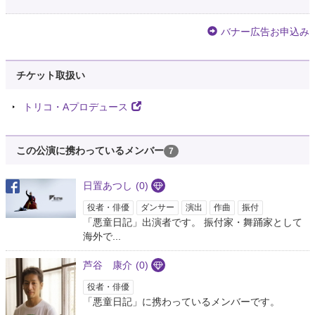
拡散希望・1997年4月14日に始動した芸能界最長blog『博士の悪童日記』が
20周年を迎えました！スズキ秘書が記念ページを作ってくれました。140文
字制限もないのでこちらに気軽にメッセージを💘！ボクも返事を書きま
バナー広告お申込み
す！！
https://t.co/cePLPzM55V
9年以上前
チケット取扱い
あきやま あき
トリコ・Aプロデュース
@Aki_mountain
『双生児』ももう一回チャレンジしてみようかな。『悪童日記』がいけたの
なら大丈夫な気もする。
この公演に携わっているメンバー
7
9年以上前
日置あつし
(0)
肥やしはデザフェス28日G-112
@koyashi_yashi
役者・俳優
ダンサー
演出
作曲
振付
昨日は百日紅、今日は悪童日記みた
「悪童日記」出演者です。 振付家・舞踊家として
海外で...
9年以上前
芦谷 康介
(0)
Yasuaki Madarame
@madarame
役者・俳優
「悪童日記」に携わっているメンバーです。
一作者一作品の小説縛りで IT ホワイト・ジャズ ジャッカルの日 悪童日記 水