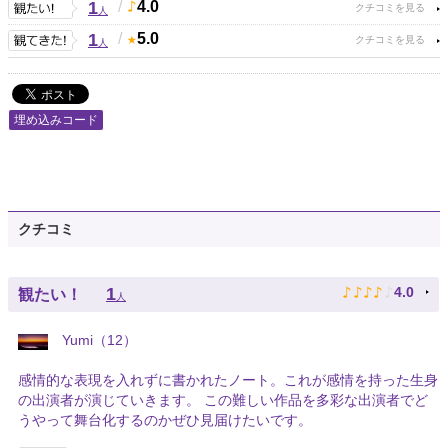
1
/
4.0
人
1
/
5.0
人
埋め込みコード
クチコミ
♪
♪
♪
♪
♪
1
4.0
観たい！
人
Yumi（12）
感情的な表現を入れずに書かれたノート。これが感情を持った生身
の出演者が演じていきます。 この難しい作品を多彩な出演者でど
うやって舞台化するのかぜひ見届けたいです。