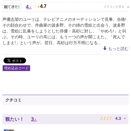
4
/
4.7
人
声優志望のユーリは、テレビアニメのオーディションで見事、合格!
その顔合わせで、作曲家の波多野、その姉の雪絵と出会う。波多野
は、雪絵に乱暴をしようとした俳優・高杉に対し、「やめろ!」と叫
ぶ。その時、ユーリの耳には、もう一つの声が聞こえた。「死んで
しまえ!」という声が。翌日、高杉は行方不明になる...
もっと読む
埋め込みコード
クチコミ
♪
♪
♪
♪
♪
3
4.3
観たい！
人