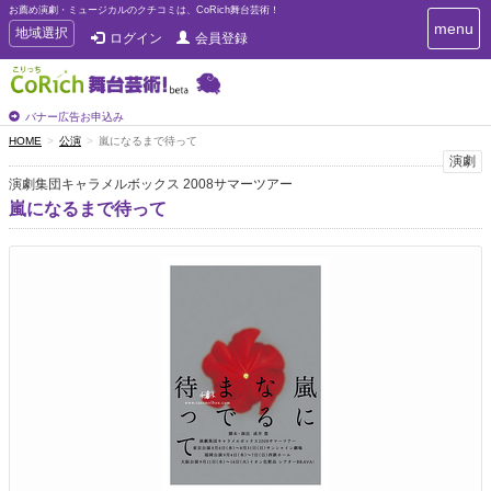
お薦め演劇・ミュージカルのクチコミは、CoRich舞台芸術！
T
menu
T
地域選択
ログイン
会員登録
o
o
g
g
g
g
l
l
バナー広告お申込み
e
e
HOME
公演
嵐になるまで待って
n
n
演劇
a
a
v
演劇集団キャラメルボックス 2008サマーツアー
i
v
嵐になるまで待って
g
i
a
g
t
a
i
t
o
n
i
o
n