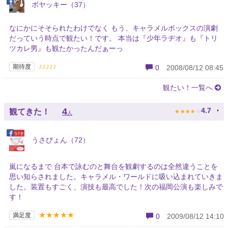
ボヤッキー（37）
なにかにそそられたわけでなく もう、キャラメルボックスの演劇
だっていう時点で観たい！です。 本当は『少年ラヂオ』も『トリ
ツカレ男』も観たかったんだぁーっ
♪♪♪♪♪
期待度
0
2008/08/12 08:45
観たい！一覧へ
★
★
★
★
★
4
4.7
観てきた！
人
うさぴょん（72）
嵐になるまで 台本で詠むのと舞台を観劇するのは全然違うことを
思い知らされました。キャラメル・ワールドに吸い込まれていきま
した。装置もすごく、演技も最高でした！次の福岡公演も楽しみで
す！
★★★★★
満足度
0
2009/08/12 14:10