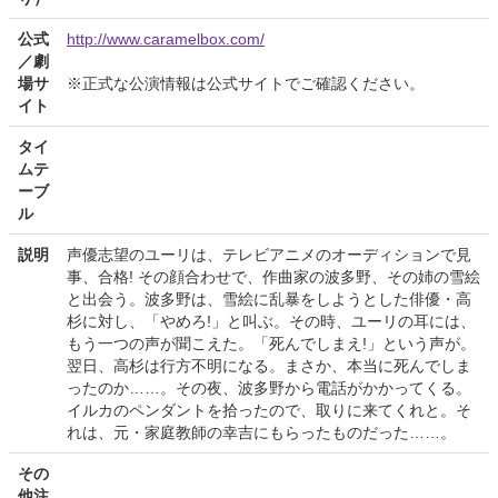
公式
http://www.caramelbox.com/
／劇
場サ
※正式な公演情報は公式サイトでご確認ください。
イト
タイ
ムテ
ーブ
ル
説明
声優志望のユーリは、テレビアニメのオーディションで見
事、合格! その顔合わせで、作曲家の波多野、その姉の雪絵
と出会う。波多野は、雪絵に乱暴をしようとした俳優・高
杉に対し、「やめろ!」と叫ぶ。その時、ユーリの耳には、
もう一つの声が聞こえた。「死んでしまえ!」という声が。
翌日、高杉は行方不明になる。まさか、本当に死んでしま
ったのか……。その夜、波多野から電話がかかってくる。
イルカのペンダントを拾ったので、取りに来てくれと。そ
れは、元・家庭教師の幸吉にもらったものだった……。
その
他注