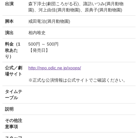
出演
森下淳士(劇団ころがる石)、諏訪いつみ(満月動物
園)、河上由佳(満月動物園)、原典子(満月動物園)
脚本
戒田竜治(満月動物園)
演出
相内唯史
料金（1
500円 ～ 500円
枚あた
【発売日】
り）
公式／劇
http://npo.odic.ne.jp/xoops/
場サイト
※正式な公演情報は公式サイトでご確認ください。
タイムテ
ーブル
説明
その他注
意事項