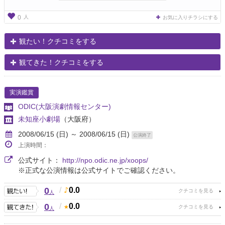
人
0
お気に入りチラシにする
観たい！クチコミをする
観てきた！クチコミをする
実演鑑賞
ODIC(大阪演劇情報センター)
未知座小劇場
（大阪府）
2008/06/15 (日) ～ 2008/06/15 (日)
公演終了
上演時間：
公式サイト：
http://npo.odic.ne.jp/xoops/
※正式な公演情報は公式サイトでご確認ください。
0
/
0.0
人
0
/
0.0
人