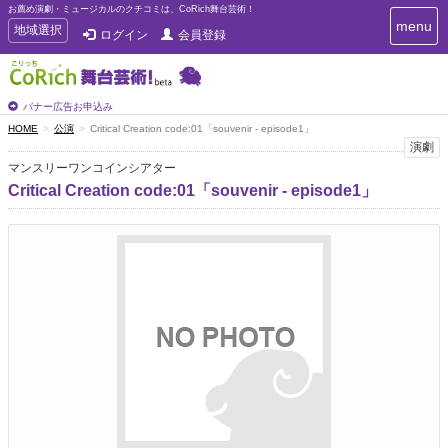
お薦め演劇・ミュージカルのクチコミは、CoRich舞台芸術！
T
menu
T
地域選択
ログイン
会員登録
o
o
g
g
g
g
l
l
バナー広告お申込み
e
e
HOME
公演
Critical Creation code:01「souvenir - episode1」
n
n
演劇
a
a
v
マンスリーワンコインシアター
i
v
Critical Creation code:01「souvenir - episode1」
g
i
a
g
t
a
i
t
o
n
i
o
n