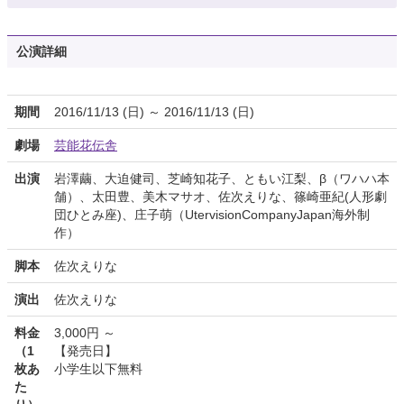
公演詳細
期間
2016/11/13 (日) ～ 2016/11/13 (日)
劇場
芸能花伝舎
出演
岩澤繭、大迫健司、芝崎知花子、ともい江梨、β（ワハハ本
舗）、太田豊、美木マサオ、佐次えりな、篠崎亜紀(人形劇
団ひとみ座)、庄子萌（UtervisionCompanyJapan海外制
作）
脚本
佐次えりな
演出
佐次えりな
料金
3,000円 ～
（1
【発売日】
枚あ
小学生以下無料
た