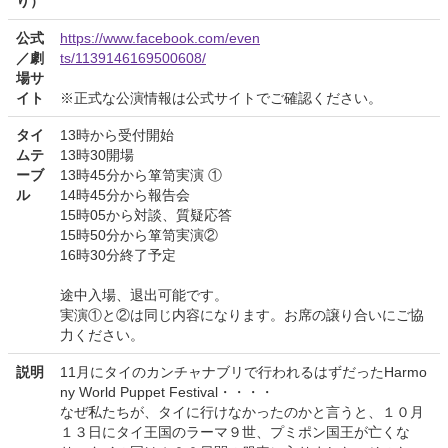
り）
公式
https://www.facebook.com/even
／劇
ts/1139146169500608/
場サ
イト
※正式な公演情報は公式サイトでご確認ください。
タイ
13時から受付開始
ムテ
13時30開場
ーブ
13時45分から箪笥実演 ①
ル
14時45分から報告会
15時05から対談、質疑応答
15時50分から箪笥実演②
16時30分終了予定
途中入場、退出可能です。
実演①と②は同じ内容になります。お席の譲り合いにご協
力ください。
説明
11月にタイのカンチャナブリで行われるはずだったHarmo
ny World Puppet Festival・・・・
なぜ私たちが、タイに行けなかったのかと言うと、１０月
１３日にタイ王国のラーマ９世、プミポン国王が亡くな