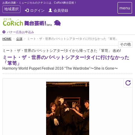
お薦め演劇・ミュージカルのクチコミは、CoRich舞台芸術！
T
menu
T
地域選択
ログイン
会員登録
o
o
g
g
g
g
l
l
バナー広告お申込み
e
e
HOME
公演
ミート・ザ・世界のパペットシアター!タイに行けなかった「箪笥」
n
n
その他
a
a
v
ミート・ザ・世界のパペットシアター!タイから帰ってきた「箪笥」 改め!
i
v
ミート・ザ・世界のパペットシアター!タイに行けなかった
g
i
「箪笥」
a
g
Harmony World Puppet Festival 2016 “The Wardrobe”〜She is Gone〜
t
a
i
t
o
n
i
o
n