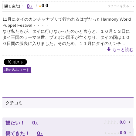
0
/
0.0
人
11月にタイのカンチャナブリで行われるはずだったHarmony World
Puppet Festival・・・・
なぜ私たちが、タイに行けなかったのかと言うと、１０月１３日に
タイ王国のラーマ９世、プミポン国王が亡くなり、タイの国は１０
０日間の服喪に入りました。そのため、１１月にタイのカンチ...
もっと読む
埋め込みコード
クチコミ
♪
♪
♪
♪
♪
0
0.0
観たい！
人
★
★
★
★
★
0
0.0
観てきた！
人