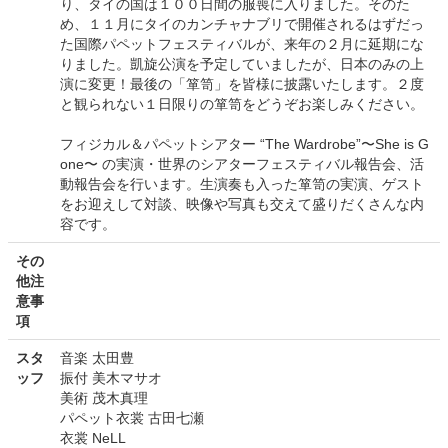
り、タイの国は１００日間の服喪に入りました。そのた
め、１１月にタイのカンチャナブリで開催されるはずだっ
た国際パペットフェスティバルが、来年の２月に延期にな
りました。凱旋公演を予定していましたが、日本のみの上
演に変更！最後の「箪笥」を皆様に披露いたします。２度
と観られない１日限りの箪笥をどうぞお楽しみください。
フィジカル＆パペットシアター “The Wardrobe”〜She is G
one〜 の実演・世界のシアターフェスティバル報告会、活
動報告会を行います。生演奏も入った箪笥の実演、ゲスト
をお迎えして対談、映像や写真も交えて盛りだくさんな内
容です。
その
他注
意事
項
スタ
音楽 太田豊
ッフ
振付 美木マサオ
美術 茂木真理
パペット衣裳 古田七瀬
衣裳 NeLL