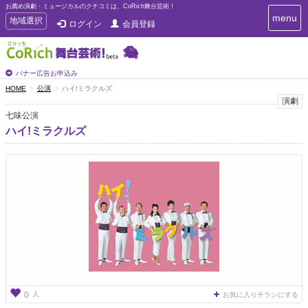
お薦め演劇・ミュージカルのクチコミは、CoRich舞台芸術！
T
menu
T
地域選択
ログイン
会員登録
o
o
g
g
g
g
l
l
バナー広告お申込み
e
e
HOME
公演
ハイ!ミラクルズ
n
n
演劇
a
a
v
七味公演
i
v
ハイ!ミラクルズ
g
i
a
g
t
a
i
t
o
n
i
o
n
人
0
お気に入りチラシにする