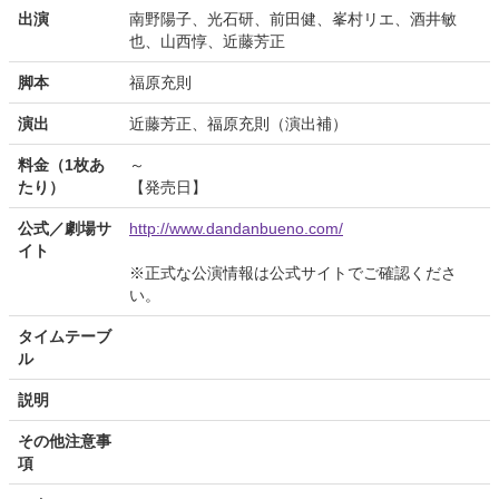
出演
南野陽子、光石研、前田健、峯村リエ、酒井敏
也、山西惇、近藤芳正
脚本
福原充則
演出
近藤芳正、福原充則（演出補）
料金（1枚あ
～
たり）
【発売日】
公式／劇場サ
http://www.dandanbueno.com/
イト
※正式な公演情報は公式サイトでご確認くださ
い。
タイムテーブ
ル
説明
その他注意事
項