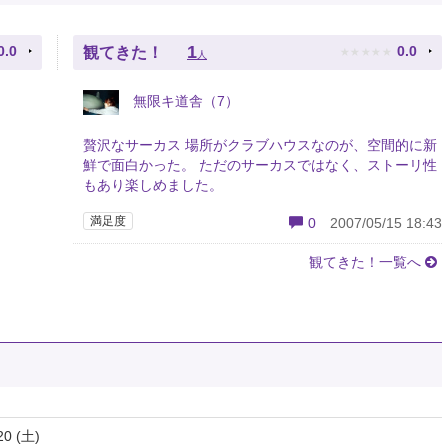
★
★
★
★
★
1
0.0
0.0
観てきた！
人
無限キ道舎（7）
贅沢なサーカス 場所がクラブハウスなのが、空間的に新
鮮で面白かった。 ただのサーカスではなく、ストーリ性
もあり楽しめました。
満足度
0
2007/05/15 18:43
観てきた！一覧へ
20 (土)