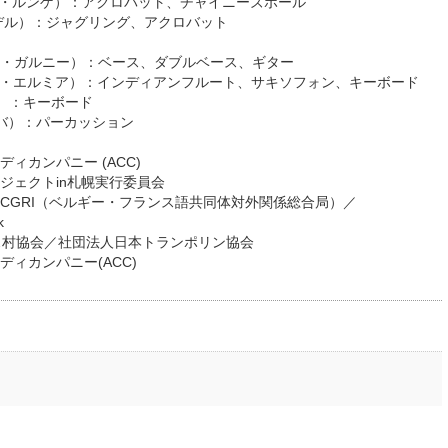
キルアンギ・ルンゲ）：アクロバット、チャイニーズポール
ル・ザイデル）：ジャグリング、アクロバット
フランソワ・ガルニー）：ベース、ダブルベース、ギター
マニュエル・エルミア）：インディアンフルート、サキソフォン、キーボード
ルイ）：キーボード
・セバ）：パーカッション
ィカンパニー (ACC)
ジェクトin札幌実行委員会
CGRI（ベルギー・フランス語共同体対外関係総合局）／
k
ス村協会／社団法人日本トランポリン協会
ィカンパニー(ACC)