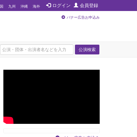
ログイン
会員登録
国
九州
沖縄
海外
バナー広告お申込み
公演検索