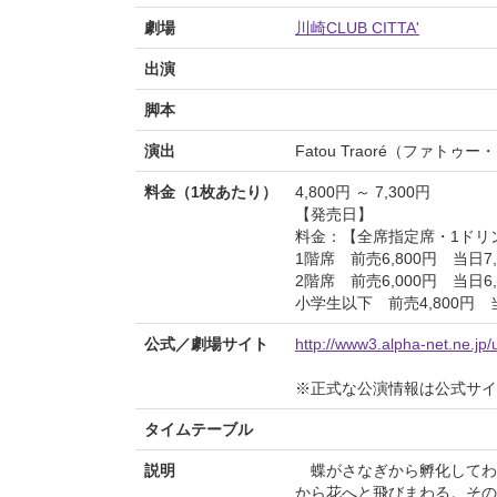
劇場
川崎CLUB CITTA'
出演
脚本
演出
Fatou Traoré（ファトゥ
料金（1枚あたり）
4,800円 ～ 7,300円
【発売日】
料金：【全席指定席・1ドリ
1階席 前売6,800円 当日7,
2階席 前売6,000円 当日6,
小学生以下 前売4,800円 
公式／劇場サイト
http://www3.alpha-net.ne.jp/
※正式な公演情報は公式サ
タイムテーブル
説明
蝶がさなぎから孵化してわ
から花へと飛びまわる。その