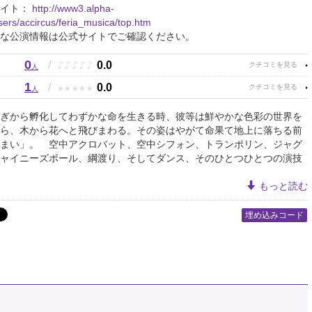
サイト：
http://www3.alpha-
users/accircus/feria_musica/top.htm
な公演情報は公式サイトでご確認ください。
0
♪
♪
♪
♪
♪
/
0.0
人
1
★
★
★
★
★
/
0.0
人
ぎから孵化してわずかな命を生きる時、彼等は鮮やかな色彩の世界を
ら、木から花へと飛びまわる。その姿はやがて命果て地上に落ちる前
まい」。 空中アクロバット、空中シフォン、トランポリン、ジャグ
ャイニーズポール、綱渡り、そしてダンス、そのひとつひとつの演技
もっと読む
埋め込みコード