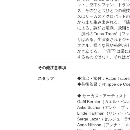
ット、空中シフォン、トラン
ス、そのひとつひとつの演技
スはサーカスアクロバットの
からまた生み出される。『蝶
による、調和と喧噪、飛翔と
演出のFatou Traor
りばめる。生演奏されるジャ
タクル。様々な罠や秘密が仕
かき立てる。「“落下”は常
するものではなく、それはど
その他注意事項
スタッフ
◆演出・振付：Fatou Tra
◆芸術監督：Philippe d
◆ サーカス・アーティスト
Gaël Bernier（ガエ
Anke Bucher（アンケ
Linde Hartman（リ
Serge Lazar（セルジ
Anna Nilsson（アン