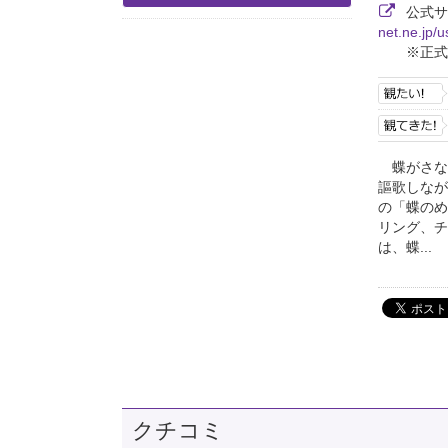
公式
net.ne.jp/
※正式
蝶がさな
謳歌しなが
の「蝶のめ
リング、チ
は、蝶...
クチコミ