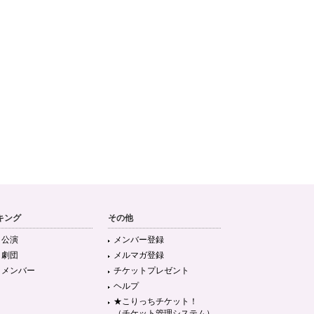
キング
その他
目公演
メンバー登録
目劇団
メルマガ登録
目メンバー
チケットプレゼント
ヘルプ
★こりっちチケット！
（チケット管理システム）