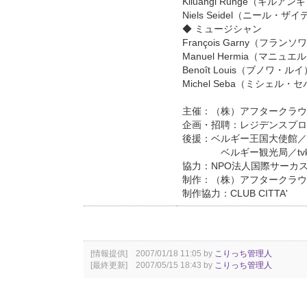
Kiluangi Runge（
Niels Seidel（ニー
◆ ミュージシャン
François Garny（
Manuel Hermia（
Benoît Louis（ブノワ・
Michel Seba（ミシェル
主催：（株）アフタークラウデ
企画・招聘：レジデンスプロ
後援：ベルギー王国大使館／
ベルギー観光局／tv
協力：NPO法人国際サーカ
制作：（株）アフタークラウデ
制作協力：CLUB CITTA'
[情報提供] 2007/01/18 11:05 by
こりっち管理人
[最終更新] 2007/05/15 18:43 by
こりっち管理人