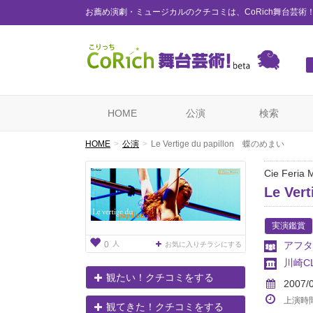
お薦め演劇・ミュージカルのクチコミは、CoRich舞台芸術
HOME
公演
検索
HOME
公演
Le Vertige du papillon 蝶のめまい
Cie Fer
Le Ve
実演鑑賞
人
アフタ
0
お気に入りチラシにする
川崎CL
観たい！クチコミをする
2007/
上演時
観てきた！クチコミをする