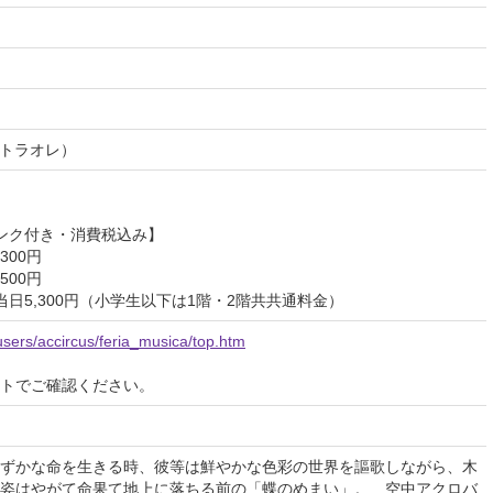
ー・トラオレ）
ンク付き・消費税込み】
300円
500円
当日5,300円（小学生以下は1階・2階共共通料金）
users/accircus/feria_musica/top.htm
イトでご確認ください。
ずかな命を生きる時、彼等は鮮やかな色彩の世界を謳歌しながら、木
姿はやがて命果て地上に落ちる前の「蝶のめまい」。 空中アクロバ