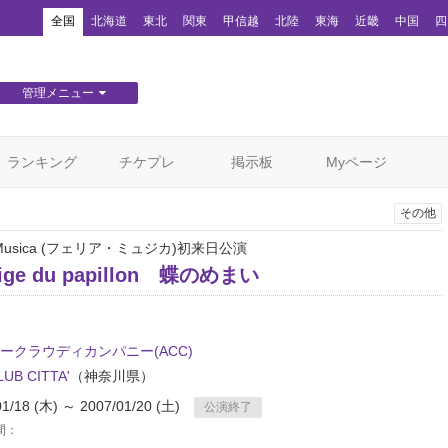
！
全国
北海道
東北
関東
甲信越
北陸
東海
近畿
中国
四
管理メニュー
団体WEBサイト管理
顧客管理
ランキング
チケプレ
掲示板
Myページ
その他
ia Musica (フェリア・ミュジカ)初来日公演
rtige du papillon 蝶のめまい
ークラウディカンパニー(ACC)
UB CITTA'
（神奈川県）
01/18 (木) ～ 2007/01/20 (土)
公演終了
間：