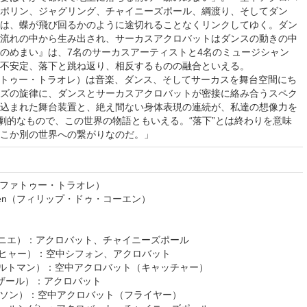
ポリン、ジャグリング、チャイニーズポール、綱渡り、そしてダン
は、蝶が飛び回るかのように途切れることなくリンクしてゆく。ダン
流れの中から生み出され、サーカスアクロバットはダンスの動きの中
のめまい』は、7名のサーカスアーティストと4名のミュージシャン
不安定、落下と跳ね返り、相反するものの融合といえる。
é（ファトゥー・トラオレ）は音楽、ダンス、そしてサーカスを舞台空間にち
ズの旋律に、ダンスとサーカスアクロバットが密接に絡み合うスペク
込まれた舞台装置と、絶え間ない身体表現の連続が、私達の想像力を
に劇的なもので、この世界の物語ともいえる。“落下”とは終わりを意味
こか別の世界への繋がりなのだ。」
oréファトゥー・トラオレ）
e Coen（フィリップ・ドゥ・コーエン）
ル・ベルニエ）：アクロバット、チャイニーズポール
・ブッヒャー）：空中シフォン、アクロバット
ンデ・ハルトマン）：空中アクロバット（キャッチャー）
ュ・ラザール）：アクロバット
ナ・ニルソン）：空中アクロバット（フライヤー）