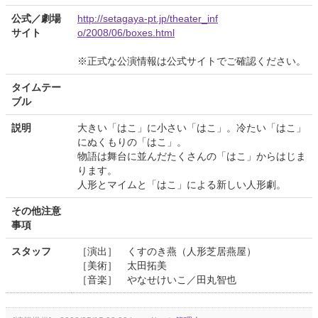
公式／劇場
http://setagaya-pt.jp/theater_inf
サイト
o/2008/06/boxes.html
※正式な公演情報は公式サイトでご確認ください。
タイムテー
ブル
説明
大きい「はこ」に小さい「はこ」。冷たい「はこ」
にぬくもりの「はこ」。
物語は舞台に並んだたくさんの「はこ」からはじま
ります。
人形とマイムと「はこ」による新しい人形劇。
その他注意
事項
スタッフ
［演出］ くすのき燕（人形芝居燕屋）
［美術］ 太田拓美
［音楽］ やなせけいこ／田丸智也