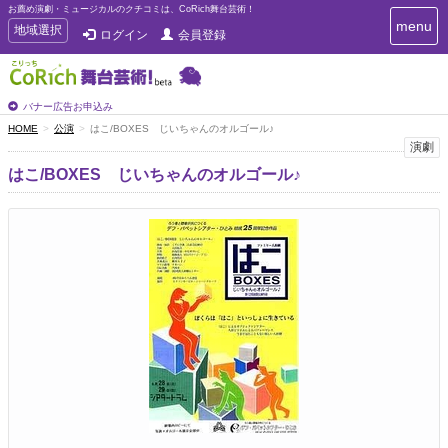
お薦め演劇・ミュージカルのクチコミは、CoRich舞台芸術！
T
menu
T
地域選択
ログイン
会員登録
o
o
g
g
g
g
l
l
バナー広告お申込み
e
e
HOME
公演
はこ/BOXES じいちゃんのオルゴール♪
n
n
演劇
a
a
v
はこ/BOXES じいちゃんのオルゴール♪
i
v
g
i
a
g
t
a
i
t
o
n
i
o
n