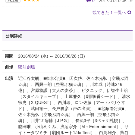
満足度
0
2017/01/10 06:19
観てきた！一覧へ
公演詳細
期間
2016/08/24 (水) ～ 2016/08/28 (日)
劇場
駅前劇場
出演
近江谷太朗、■東京公演■、氏次啓、佐々木光弘［空飛ぶ猫
☆魂］、西興一朗［空飛ぶ猫☆魂］、川本成［時速246
億］、宮原将護［大人の麦茶］、ピクニック、伊智生士冶
［スタイルキューブ］、土屋兼久［劇団6番シード］、清水
宗史［X-QUEST］、西川瑞、ロン佐藤［アートバリケヰ
ド］、武田祐一、長戸勝彦（声の出演）、■北海道公演■、
佐々木光弘［空飛ぶ猫☆魂］、西興一朗［空飛ぶ猫☆
魂］、川井“J”竜輔［J.P.G］、長流3平［3ペェ団札幌］、
脇田唯、小山めぐみ、浅葱宗介［M＋Entertainment］、サ
イトータツミチ［劇団ルート1/dafftest］、白鳥雄介、熊谷