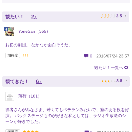
♪
♪
♪
♪
♪
2
3.5
観たい！
人
YoneSan（365）
お初の劇団。 なかなか面白そうだ。
♪♪♪
期待度
0
2016/07/24 23:57
観たい！一覧へ
★
★
★
★
★
6
3.8
観てきた！
人
薄荷（101）
役者さんがみなさま、若くてもベテランみたいで、癖のある役を好
演。 バックステージものが好きな私としては、ラジオ生放送のシ
ーンが好きでした。
★★★★