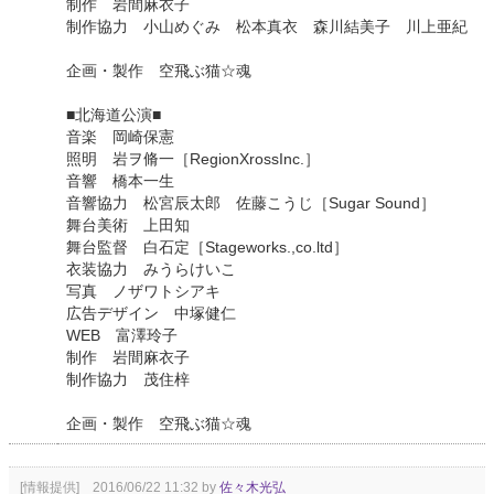
制作 岩間麻衣子
制作協力 小山めぐみ 松本真衣 森川結美子 川上亜紀
企画・製作 空飛ぶ猫☆魂
■北海道公演■
音楽 岡崎保憲
照明 岩ヲ脩一［RegionXrossInc.］
音響 橋本一生
音響協力 松宮辰太郎 佐藤こうじ［Sugar Sound］
舞台美術 上田知
舞台監督 白石定［Stageworks.,co.ltd］
衣装協力 みうらけいこ
写真 ノザワトシアキ
広告デザイン 中塚健仁
WEB 富澤玲子
制作 岩間麻衣子
制作協力 茂住梓
企画・製作 空飛ぶ猫☆魂
[情報提供] 2016/06/22 11:32 by
佐々木光弘