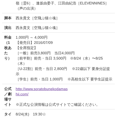
嶺［霊6］、逢坂由委子、江田由紀浩［ELEVENNINES］
（声の出演）
脚本
西永貴文［空飛ぶ猫☆魂］
演出
西永貴文［空飛ぶ猫☆魂］
料金
1,000円 ～ 4,000円
（1
【発売日】2016/07/09
枚あ
【全席指定】
た
［一般］前売3,800円 当日4,000円
り）
［前半割］前売・当日 3,500円 ※8/24（水）〜8/25
（木）
［U-22割］前売・当日 2,800円 ※22歳以下 要身分証提
示
［学生］前売・当日 1,000円 ※高校生以下 要学生証提示
公式
http://www.soratobunekodamas
／劇
hii.com/
場サ
イト
※正式な公演情報は公式サイトでご確認ください。
タイ
8/24(水) 19:30☆