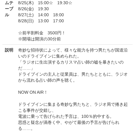
ムテ
8/25(木) 15:00☆ 19:30☆
ーブ
8/26(金) 19:30
ル
8/27(土) 14:00 18:00
8/28(日) 13:00 17:00
☆前半割料金 3500円！
※開場は開演の30分前
説明
奇妙な招待状によって、様々な能力を持つ男たちが国道沿
いのドライブインに集められた。
「ラジオに生出演するカリスマ占い師の嘘を暴きたいの
だ……」
ドライブインの主人と従業員は、男たちとともに、ラジオ
から流れる占い師の声を聴く。
NOW ON AIR！
ドライブインに集まる奇妙な男たちと、ラジオ局で捲き起
こる事件が交錯し、
電波に乗って告げられた予言は、100％的中する。
思惑と疑念が渦巻く中、やがて最後の予言が告げられ
る……。