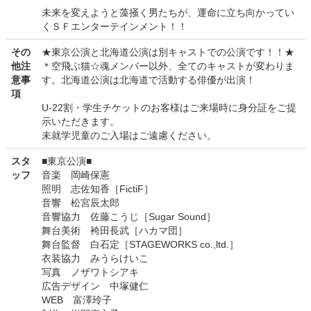
未来を変えようと藻掻く男たちが、運命に立ち向かってい
くＳＦエンターテインメント！！
その
★東京公演と北海道公演は別キャストでの公演です！！★
他注
＊空飛ぶ猫☆魂メンバー以外、全てのキャストが変わりま
意事
す。北海道公演は北海道で活動する俳優が出演！
項
U-22割・学生チケットのお客様はご来場時に身分証をご提
示いただきます。
未就学児童のご入場はご遠慮ください。
スタ
■東京公演■
ッフ
音楽 岡崎保憲
照明 志佐知香［FictiF］
音響 松宮辰太郎
音響協力 佐藤こうじ［Sugar Sound］
舞台美術 袴田長武［ハカマ団］
舞台監督 白石定［STAGEWORKS co.,ltd.］
衣装協力 みうらけいこ
写真 ノザワトシアキ
広告デザイン 中塚健仁
WEB 富澤玲子