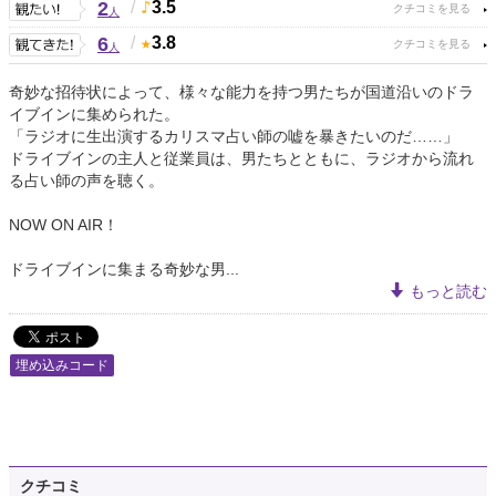
2
/
3.5
人
6
/
3.8
人
奇妙な招待状によって、様々な能力を持つ男たちが国道沿いのドラ
イブインに集められた。
「ラジオに生出演するカリスマ占い師の嘘を暴きたいのだ……」
ドライブインの主人と従業員は、男たちとともに、ラジオから流れ
る占い師の声を聴く。
NOW ON AIR！
ドライブインに集まる奇妙な男...
もっと読む
埋め込みコード
クチコミ