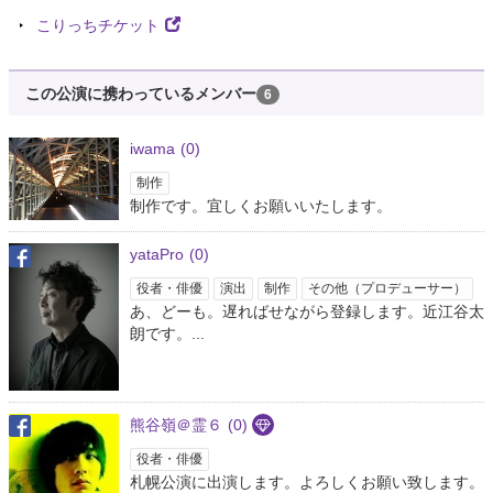
こりっちチケット
この公演に携わっているメンバー
6
iwama
(0)
制作
制作です。宜しくお願いいたします。
yataPro
(0)
役者・俳優
演出
制作
その他（プロデューサー）
あ、どーも。遅ればせながら登録します。近江谷太
朗です。...
熊谷嶺＠霊６
(0)
役者・俳優
札幌公演に出演します。よろしくお願い致します。