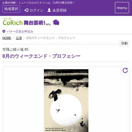
お薦め演劇・ミュージカルのクチコミは、CoRich舞台芸術！
T
menu
T
地域選択
ログイン
会員登録
o
o
g
g
g
g
l
l
バナー広告お申込み
e
e
HOME
公演
8月のウィークエンド・プロフェシー
n
n
演劇
a
a
v
空飛ぶ猫☆魂 #5
i
v
8月のウィークエンド・プロフェシー
g
i
a
g
t
a
i
t
o
n
i
o
n